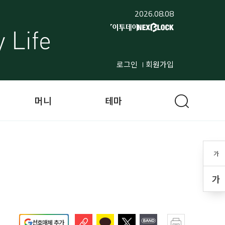
2026.08.08
로그인
회원가입
머니
테마
가
가
선호매체 추가