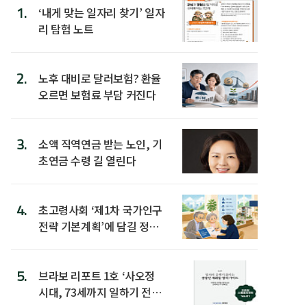
1.
‘내게 맞는 일자리 찾기’ 일자
리 탐험 노트
2.
노후 대비로 달러보험? 환율
오르면 보험료 부담 커진다
3.
소액 직역연금 받는 노인, 기
초연금 수령 길 열린다
4.
초고령사회 ‘제1차 국가인구
전략 기본계획’에 담길 정책
은
5.
브라보 리포트 1호 ‘사오정
시대, 73세까지 일하기 전략’