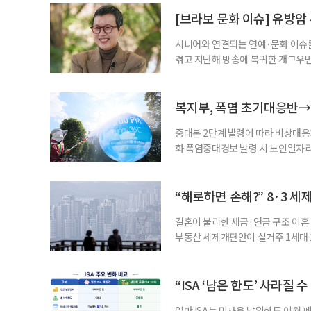
자신의 상황에 맞는 지원기관을 알고
준비부터 구직 수당까지 고용노동부
[브라보 문화 이슈] 유방암
업 지원 계획을 세
시니어와 연결되는 연예·문화 이슈를
겪고 지난해 방송에 복귀한 개그우먼
나 최근 개그맨 김영철의 유튜브 채
길을 끌었다. 투병 이후에도 자신의 
까. 오랜 방송 생활 뒤 전해진 투병
복지부, 폭염 초기대응반→
중대본 2단계 발령에 따라 비상대응기
화 폭염중대경보 발령 시 노인일자
초기대응반을 ‘폭염대응 비상대책본부
긴급회의를 열고 폭염대응 비상대책
책본부(중대본) 2단계(심각)가 발
“해로하면 손해?” 8·3 세
운영
결혼이 불리한 세금·연금 구조 이혼 
부동산 세제개편안이 실거주 1세대 1
고령 부부에게는 혼인을 유지하는 
세는 개인별로 부과하지만, 1세대 
부가 각자 집 한 채씩을 보유하면 한
“ISA ‘남은 한도’ 사라질 
일반 ISA는 미사용 납입한도 이월 