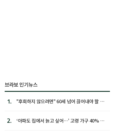
브라보 인기뉴스
1.
"후회하지 않으려면" 60세 넘어 끊어내야 할 사
람 1위
2.
‘아파도 집에서 늙고 싶어…’ 고령 가구 40% 노
후 주택이라 어...