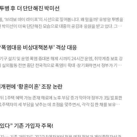
 활용하는 것만으로도 새로운 일을 시작하는 문턱이 훨씬 낮아진다. 취업
 국민취업지원제도 구직활동이 쉽지 않은 사람을 위한 제도다. 개인별 취
 투병 후 더 단단해진 박미선
, ‘브라보 마이 라이프’의 시선으로 짚어봅니다. 왜 떴을까? 유방암 투병을
 박미선이 더욱 단단해진 모습으로 대중의 공감과 응원을 받고 있다. 그러
널에 출연한 그는 방송 활동을 그만하라는 악성 댓글을 받았다고 고백해 눈
삶을 이어가고 있는 박미선은 왜 이전보다 더 큰 관심과 사랑을 받고 있을
 소식 박미선은 재치 있는 말솜씨와 공감 능력으로
‘폭염대응 비상대책본부’ 격상 대응
구 설치 및 운영 폭염 중대본 해제 시까지 24시간 운영, 취약계층 보호 강
리 실외활동 전면 중단 전국적으로 폭염이 확대·장기화하면서 정부가 기존
’로 격상했다. 7일 보건복지부에 따르면 정은경 장관 주재로 폭염 대응
본부를 구성·운영하기로 했다. 이번 조치는 지난 2일 폭염 중앙재난안전대
령된 이후에도 폭염이 전국적으로 확대되고 장기화한 데 따른 것이다. 기존에
제개편에 ‘황혼이혼’ 조장 논란
뒤 1주택 혜택 가능 존재 해로에 노후 부담 증가 막아야 정부가 3일 발표한
주택자의 세 부담을 낮추는 데 초점을 맞추면서, 각각 집 한 채를 보유한
것보다 이혼이 경제적으로 유리해질 수 있다는 분석이 나온다. 종합부동산
1주택 공제와 세액공제 적용 여부는 부부를 하나의 세대로 묶어 판단한다. 부
 세대가 두 채를 가진 것으로 보지만, 실제 이혼해 주거와 생계를 분
수 있다” 기존 가입자 주목!
폐지…. 기존 가입자도 2027년 연장부터 적용 예정 정부가 개인종합자산관