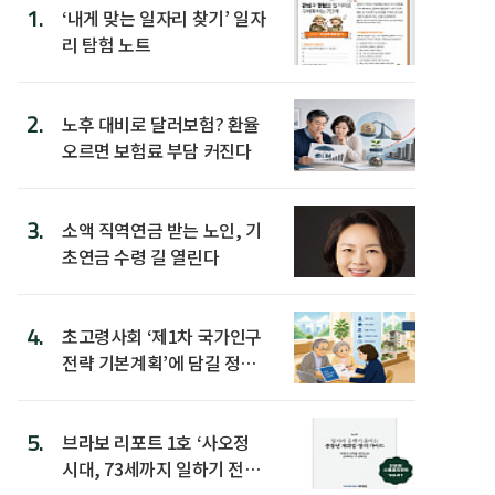
1.
‘내게 맞는 일자리 찾기’ 일자
리 탐험 노트
2.
노후 대비로 달러보험? 환율
오르면 보험료 부담 커진다
3.
소액 직역연금 받는 노인, 기
초연금 수령 길 열린다
4.
초고령사회 ‘제1차 국가인구
전략 기본계획’에 담길 정책
은
5.
브라보 리포트 1호 ‘사오정
시대, 73세까지 일하기 전략’
발간