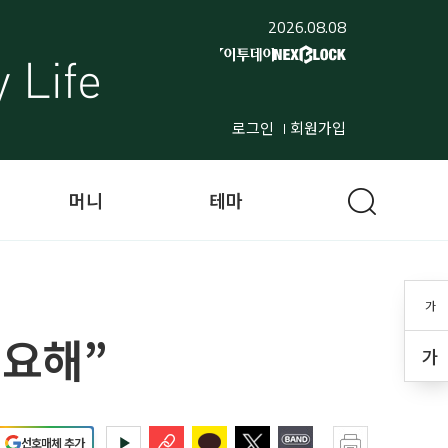
2026.08.08
로그인
회원가입
머니
테마
가
필요해”
가
선호매체 추가