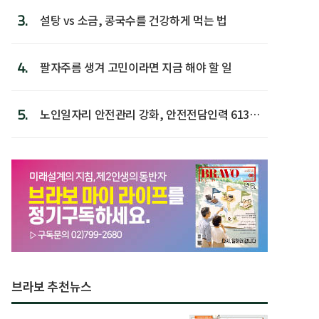
3.
설탕 vs 소금, 콩국수를 건강하게 먹는 법
4.
팔자주름 생겨 고민이라면 지금 해야 할 일
5.
노인일자리 안전관리 강화, 안전전담인력 613명
첫 배치
브라보 추천뉴스