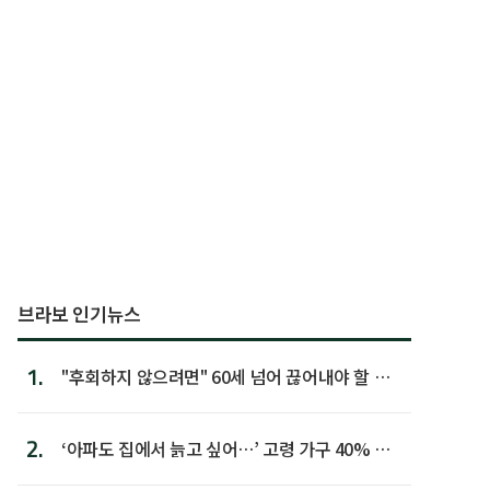
브라보 인기뉴스
1.
"후회하지 않으려면" 60세 넘어 끊어내야 할 사
람 1위
2.
‘아파도 집에서 늙고 싶어…’ 고령 가구 40% 노
후 주택이라 어...