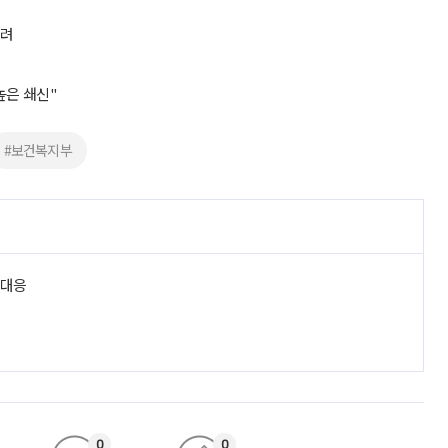
열려
높은 쇄신"
#보건복지부
 대응
진
0
0