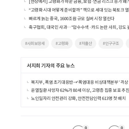
[현장에서] 고령화가 바꾼 금융, 보험·연금 리스크 증가 왜?
“고령화 시대 어떻게 준비할까” 책으로 세대 잇는 북토크 
빠르게 늙는 중국, 1600조원 규모 실버 시장 열린다
축구협회, 대국민 사과…"압수수색 ·카드 논란 사죄, 강도 
#사회보장세
#고령화
#저출산
#인구구조
서지희 기자의 주요 뉴스
복지부, 폭염 초기대응반→‘폭염대응 비상대책본부’ 격상
온열질환 사망자 62%가 80세 이상, 고령층 집중 보호 추
노인일자리 안전관리 강화, 안전전담인력 613명 첫 배치
0
0