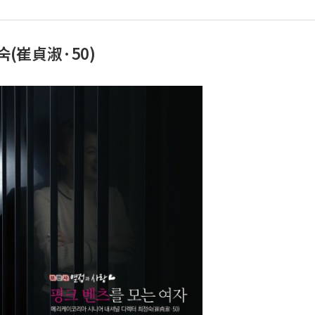
숙(崔貞淑·50)