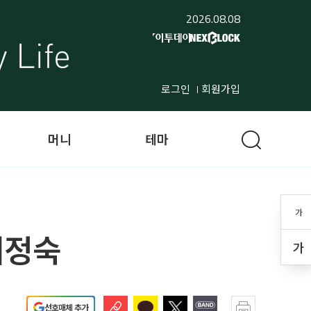
2026.08.08
로그인
회원가입
머니
테마
가
최정숙
가
선호매체 추가