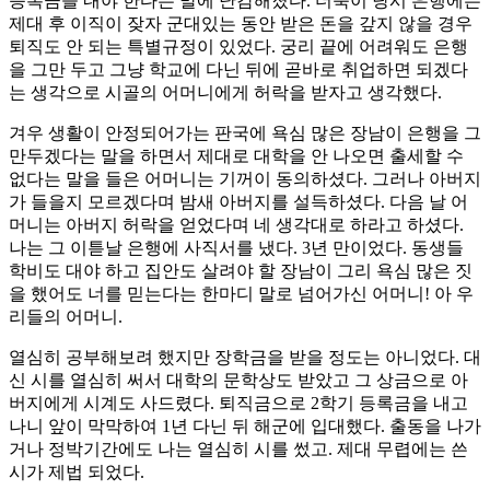
등록금을 내야 한다는 말에 난감해졌다. 더욱이 당시 은행에는
제대 후 이직이 잦자 군대있는 동안 받은 돈을 갚지 않을 경우
퇴직도 안 되는 특별규정이 있었다. 궁리 끝에 어려워도 은행
을 그만 두고 그냥 학교에 다닌 뒤에 곧바로 취업하면 되겠다
는 생각으로 시골의 어머니에게 허락을 받자고 생각했다.
겨우 생활이 안정되어가는 판국에 욕심 많은 장남이 은행을 그
만두겠다는 말을 하면서 제대로 대학을 안 나오면 출세할 수
없다는 말을 들은 어머니는 기꺼이 동의하셨다. 그러나 아버지
가 들을지 모르겠다며 밤새 아버지를 설득하셨다. 다음 날 어
머니는 아버지 허락을 얻었다며 네 생각대로 하라고 하셨다.
나는 그 이튿날 은행에 사직서를 냈다. 3년 만이었다. 동생들
학비도 대야 하고 집안도 살려야 할 장남이 그리 욕심 많은 짓
을 했어도 너를 믿는다는 한마디 말로 넘어가신 어머니! 아 우
리들의 어머니.
열심히 공부해보려 했지만 장학금을 받을 정도는 아니었다. 대
신 시를 열심히 써서 대학의 문학상도 받았고 그 상금으로 아
버지에게 시계도 사드렸다. 퇴직금으로 2학기 등록금을 내고
나니 앞이 막막하여 1년 다닌 뒤 해군에 입대했다. 출동을 나가
거나 정박기간에도 나는 열심히 시를 썼고. 제대 무렵에는 쓴
시가 제법 되었다.