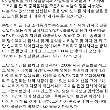
다. 송별식을 위해 지점장석과 차장석을 이어붙이고 그 위에
모조지를 깐 뒤 중국음식을 주문하여 석별의 정을 나누었다.
나는 막내였으므로 섭섭한 마음을 담아 노래를 하라는 말을 듣
고 노래를 불렀다. 여운의 ‘과거는 흘러갔다’였다.
송별식이 끝나고 소격동의 하숙집으로 가기 위해 경복궁 길을
걸었다. 오동잎이 떨어지고 있었다. 쓸쓸했고 뭔가 자꾸 떠올
랐다. 한 사람이 자신의 일생을 바쳐 일하고 떠나는 송별회인
데 탕수육이니 잡채니 몇 개 음식을 시켜놓고 몇 마디 한 뒤 그
만 인사하고 헤어진다는 것이 너무 초라하고 궁색하다는 생각
이 거듭 들었다. 그리고 그 모습이 30 여 년 후의 내 모습이라
생각하니 뭔가 잘못된 것은 아닌가 생각되었다.
그날 일기장을 펼치고 1973년부터 2000년까지 연도별로 적고
그 옆에 내 나이를 적었다. 동시에 옆에는 아버지와 어머니의
나이를 적고 동생들의 나이를 죽 적었다. 그리고 은행에서 대
리로 승진하는 해와 차장이 될 수 있는 나이에 선을 그어보았
다. 대리가 되고 차장이 되면서 내가 차지할 집안 전체의 역할
도 가늠해보았다. 2000년도쯤 되면 슬슬 배나오고 영락없는 한
명의 가장이 되어 살겠고 얼마 후에는 낮에 보았던 퇴임식이
나의 미래가 될 것이다. 아하, 그러다가 죽겠구나 하는 생각에
약간 쓸쓸해져 밖으로 나와 달을 쳐다보았다.