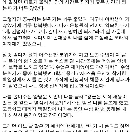
에 일하던 피로가 몰려와 강의 시간은 잠자기 좋은 시간이 되
는 때가 너무 많았다.
그렇지만 공부하는 분위기는 너무 좋았다. 더구나 여학생이 꽤
많았기에 너무 행복했다. 게다가 은행원식 언어에 익숙한 내게
“얘, 건넙시다가 뭐니. 건너자고 말하면 되지”라며 길 가운데
에서 물끄러미 쳐다보며 꼰대풍의 나를 젊게 교정해준 또래의
여자애가 있었으니….
실컷 졸다가 뭔가 어수선한 분위기에 깨고 보면 수업이 다 끝
나 은행의 합숙소로 가는 버스를 탈 시간 쯤에는 더없는 인생
의 보람을 느끼고 있었다. 수업은 재미없어도 야간대학의 수업
분위기가 좋아 행복했던 1학기 중간고사 즈음 우연히 참가한
백일장에서 시를 쓴 것이 가작에 선정되어 채플 시간에 상패까
지 받았으니 나는 정녕 신세계에 입문한 셈이었다.
나를 뽑아주신 양명문 시인이 나를 불러 “강군은 시적 재능이
있는 것 같으니 열심히 써보게” 해주신 말은 나를 들뜨게 했고,
고등학교 때까지 백일장에 나가는 동안 수상 한 번 못해본 내
게 신선한 충격이었고 감격이었다.
그러던 어느 날 같은 과 예비역 형에게서 “네가 시 쓴다고 하던