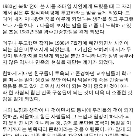
1980년 복학 전에 쓴 시를 조태일 시인에게 드렸을 때 그 자리
에서 읽은 후 창작과비평에 투고하라는 말을 듣게 되었다. 드
디어 내가 지녀왔던 꿈을 이루게 되었다는 생각을 하고 투고했
으나 가을호나 그 다음에 보자는 말을 듣고 좀 더 노력하고 있
을 즈음 1980년 5월 광주민중항쟁을 겪게 되었다.
더구나 투고했던 잡지는 1980년 7월경에 폐간되면서 시인이
되는 일은 미루어지게 되었는데, 그 기간은 오히려 내 시가 무
엇이 부족한지를 깨닫게 되었을 뿐만 아니라 내가 정녕 공부하
지 않은 역사나 민족의 현실을 깨닫는 계기가 되었다.
친하게 지내던 친구들이 투옥되고 존경하던 교수님들이 학교
를 떠나는 일이 생겼을 뿐만 아니라 억울하게 죽은 민중들의
죽음을 듣고 알게 되면서 시인이 되는 것이 중요한 것이 아니
라 한 사람의 참된 민족 구성원이 되는 것이 더욱 더 소중한 것
임을 알게 되었다.
나의 느낌과 생각이 내 것이면서도 동시에 우리들의 것이 되지
못하면, 억울하고 힘든 사람들의 그 느낌과 열망이 하나가 되
지 못하면 시가 아니라는 것, 강제로 분단된 조국이 통일을 이
루기까지는 반쪽짜리 문학이라는 것을 어렴풋이나마 알게 되
었다. 역사와 민족 혹은 민중의 자유와 평등이란 가치를 깨닫