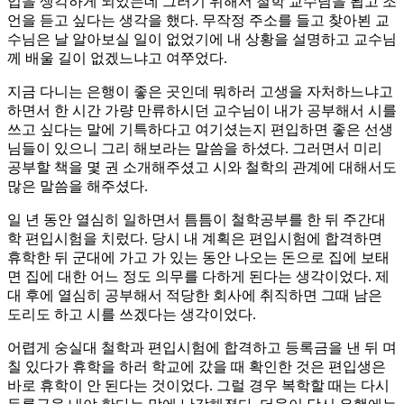
입을 생각하게 되었는데 그러기 위해서 철학 교수님을 뵙고 조
언을 듣고 싶다는 생각을 했다. 무작정 주소를 들고 찾아뵌 교
수님은 날 알아보실 일이 없었기에 내 상황을 설명하고 교수님
께 배울 길이 없겠느냐고 여쭈었다.
지금 다니는 은행이 좋은 곳인데 뭐하러 고생을 자처하느냐고
하면서 한 시간 가량 만류하시던 교수님이 내가 공부해서 시를
쓰고 싶다는 말에 기특하다고 여기셨는지 편입하면 좋은 선생
님들이 있으니 그리 해보라는 말씀을 하셨다. 그러면서 미리
공부할 책을 몇 권 소개해주셨고 시와 철학의 관계에 대해서도
많은 말씀을 해주셨다.
일 년 동안 열심히 일하면서 틈틈이 철학공부를 한 뒤 주간대
학 편입시험을 치렀다. 당시 내 계획은 편입시험에 합격하면
휴학한 뒤 군대에 가고 가 있는 동안 나오는 돈으로 집에 보태
면 집에 대한 어느 정도 의무를 다하게 된다는 생각이었다. 제
대 후에 열심히 공부해서 적당한 회사에 취직하면 그때 남은
도리도 하고 시를 쓰겠다는 생각이었다.
어렵게 숭실대 철학과 편입시험에 합격하고 등록금을 낸 뒤 며
칠 있다가 휴학을 하러 학교에 갔을 때 확인한 것은 편입생은
바로 휴학이 안 된다는 것이었다. 그럴 경우 복학할 때는 다시