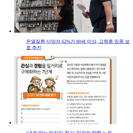
온열질환 사망자 62%가 80세 이상, 고령층 집중 보
호 추진
‘내게 맞는 일자리 찾기’ 일자리 탐험 노트