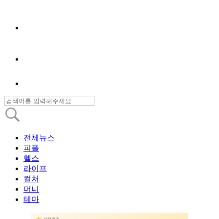
전체뉴스
피플
헬스
라이프
컬처
머니
테마