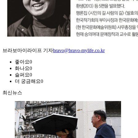
브라보마이라이프 기자
bravo@bravo-mylife.co.kr
좋아요
0
화나요
0
슬퍼요
0
더 궁금해요
0
최신뉴스