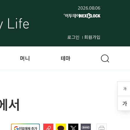
2026.08.06
로그인
회원가입
머니
테마
가
흡에서
가
선호매체 추가