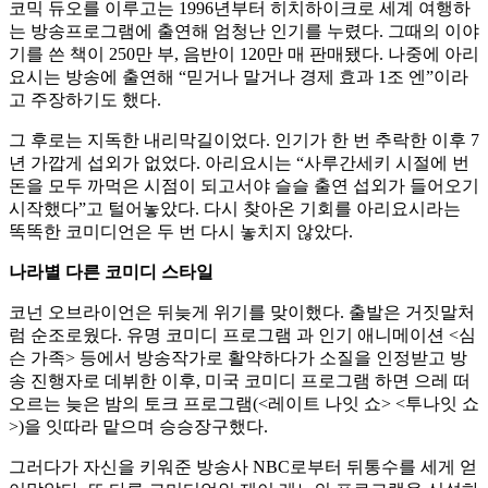
코믹 듀오를 이루고는 1996년부터 히치하이크로 세계 여행하
는 방송프로그램에 출연해 엄청난 인기를 누렸다. 그때의 이야
기를 쓴 책이 250만 부, 음반이 120만 매 판매됐다. 나중에 아리
요시는 방송에 출연해 “믿거나 말거나 경제 효과 1조 엔”이라
고 주장하기도 했다.
그 후로는 지독한 내리막길이었다. 인기가 한 번 추락한 이후 7
년 가깝게 섭외가 없었다. 아리요시는 “사루간세키 시절에 번
돈을 모두 까먹은 시점이 되고서야 슬슬 출연 섭외가 들어오기
시작했다”고 털어놓았다. 다시 찾아온 기회를 아리요시라는
똑똑한 코미디언은 두 번 다시 놓치지 않았다.
나라별 다른 코미디 스타일
코넌 오브라이언은 뒤늦게 위기를 맞이했다. 출발은 거짓말처
럼 순조로웠다. 유명 코미디 프로그램
과 인기 애니메이션 <심
슨 가족> 등에서 방송작가로 활약하다가 소질을 인정받고 방
송 진행자로 데뷔한 이후, 미국 코미디 프로그램 하면 으레 떠
오르는 늦은 밤의 토크 프로그램(<레이트 나잇 쇼> <투나잇 쇼
>)을 잇따라 맡으며 승승장구했다.
그러다가 자신을 키워준 방송사 NBC로부터 뒤통수를 세게 얻