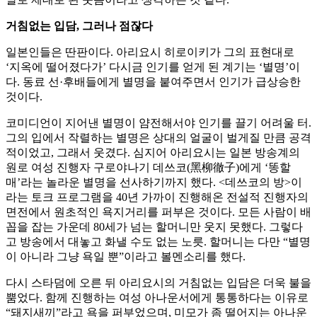
거침없는 입담, 그러나 점잖다
일본인들은 딴판이다. 아리요시 히로이키가 그의 표현대로
‘지옥에 떨어졌다가’ 다시금 인기를 얻게 된 계기는 ‘별명’이
다. 동료 선·후배들에게 별명을 붙여주면서 인기가 급상승한
것이다.
코미디언이 지어낸 별명이 얌전해서야 인기를 끌기 어려울 터.
그의 입에서 작렬하는 별명은 상대의 얼굴이 벌게질 만큼 공격
적이었고, 그래서 웃겼다. 심지어 아리요시는 일본 방송계의
원로 여성 진행자 구로야나기 데쓰코(黑柳徹子)에게 ‘똥할
매’라는 놀라운 별명을 선사하기까지 했다. <데쓰코의 방>이
라는 토크 프로그램을 40년 가까이 진행해온 전설적 진행자의
면전에서 원초적인 욕지거리를 퍼부은 것이다. 모든 사람이 배
꼽을 잡는 가운데 80세가 넘는 할머니만 웃지 못했다. 그렇다
고 방송에서 대놓고 화낼 수도 없는 노릇. 할머니는 다만 “별명
이 아니라 그냥 욕일 뿐”이라고 볼멘소리를 했다.
다시 스타덤에 오른 뒤 아리요시의 거침없는 입담은 더욱 불을
뿜었다. 함께 진행하는 여성 아나운서에게 통통하다는 이유로
“돼지새끼”라고 욕을 퍼부었으며, 미모가 좀 떨어지는 아나운