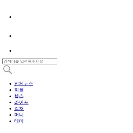
전체뉴스
피플
헬스
라이프
컬처
머니
테마