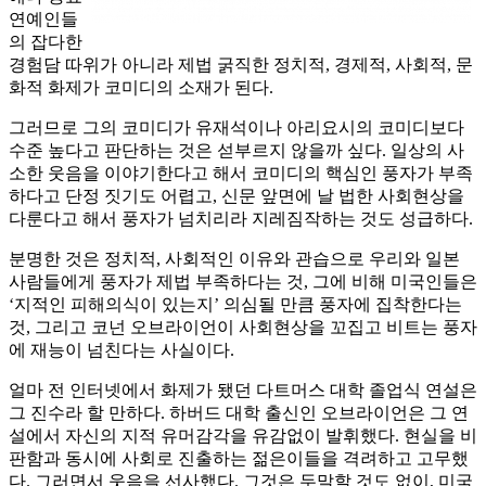
연예인들
의 잡다한
경험담 따위가 아니라 제법 굵직한 정치적, 경제적, 사회적, 문
화적 화제가 코미디의 소재가 된다.
그러므로 그의 코미디가 유재석이나 아리요시의 코미디보다
수준 높다고 판단하는 것은 섣부르지 않을까 싶다. 일상의 사
소한 웃음을 이야기한다고 해서 코미디의 핵심인 풍자가 부족
하다고 단정 짓기도 어렵고, 신문 앞면에 날 법한 사회현상을
다룬다고 해서 풍자가 넘치리라 지레짐작하는 것도 성급하다.
분명한 것은 정치적, 사회적인 이유와 관습으로 우리와 일본
사람들에게 풍자가 제법 부족하다는 것, 그에 비해 미국인들은
‘지적인 피해의식이 있는지’ 의심될 만큼 풍자에 집착한다는
것, 그리고 코넌 오브라이언이 사회현상을 꼬집고 비트는 풍자
에 재능이 넘친다는 사실이다.
얼마 전 인터넷에서 화제가 됐던 다트머스 대학 졸업식 연설은
그 진수라 할 만하다. 하버드 대학 출신인 오브라이언은 그 연
설에서 자신의 지적 유머감각을 유감없이 발휘했다. 현실을 비
판함과 동시에 사회로 진출하는 젊은이들을 격려하고 고무했
다. 그러면서 웃음을 선사했다. 그것은 두말할 것도 없이, 미국