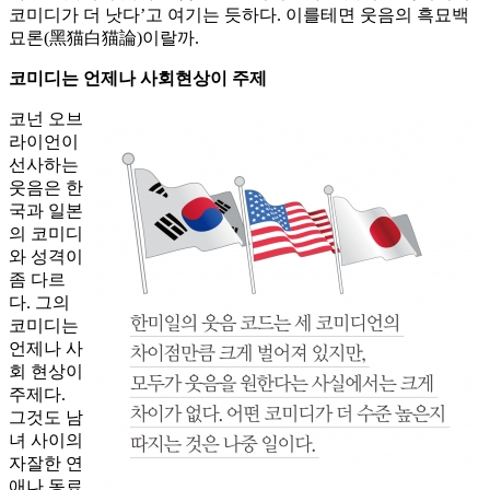
코미디가 더 낫다’고 여기는 듯하다. 이를테면 웃음의 흑묘백
묘론(黑猫白猫論)이랄까.
코미디는 언제나 사회현상이 주제
코넌 오브
라이언이
선사하는
웃음은 한
국과 일본
의 코미디
와 성격이
좀 다르
다. 그의
코미디는
언제나 사
회 현상이
주제다.
그것도 남
녀 사이의
자잘한 연
애나 동료