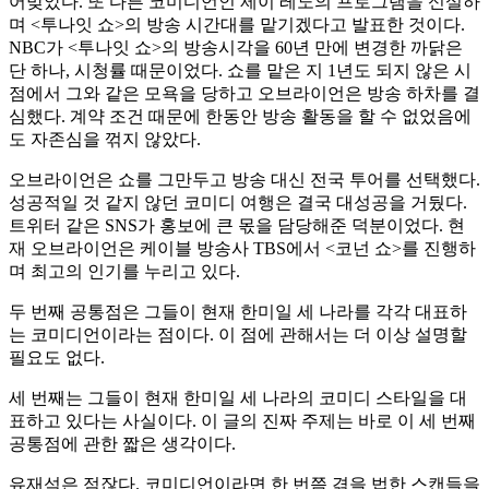
어맞았다. 또 다른 코미디언인 제이 레노의 프로그램을 신설하
며 <투나잇 쇼>의 방송 시간대를 맡기겠다고 발표한 것이다.
NBC가 <투나잇 쇼>의 방송시각을 60년 만에 변경한 까닭은
단 하나, 시청률 때문이었다. 쇼를 맡은 지 1년도 되지 않은 시
점에서 그와 같은 모욕을 당하고 오브라이언은 방송 하차를 결
심했다. 계약 조건 때문에 한동안 방송 활동을 할 수 없었음에
도 자존심을 꺾지 않았다.
오브라이언은 쇼를 그만두고 방송 대신 전국 투어를 선택했다.
성공적일 것 같지 않던 코미디 여행은 결국 대성공을 거뒀다.
트위터 같은 SNS가 홍보에 큰 몫을 담당해준 덕분이었다. 현
재 오브라이언은 케이블 방송사 TBS에서 <코넌 쇼>를 진행하
며 최고의 인기를 누리고 있다.
두 번째 공통점은 그들이 현재 한미일 세 나라를 각각 대표하
는 코미디언이라는 점이다. 이 점에 관해서는 더 이상 설명할
필요도 없다.
세 번째는 그들이 현재 한미일 세 나라의 코미디 스타일을 대
표하고 있다는 사실이다. 이 글의 진짜 주제는 바로 이 세 번째
공통점에 관한 짧은 생각이다.
유재석은 점잖다. 코미디언이라면 한 번쯤 겪을 법한 스캔들을