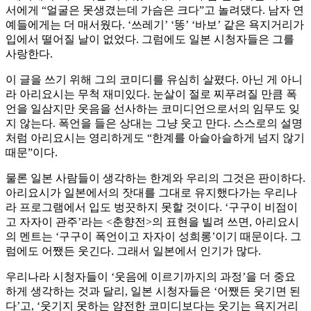
서에게 “얼굴은 못생겼는데 가슴은 크다”고 놀려댔다. 남자 연
예들에게는 더 매서웠다. ‘쓰레기’ ‘똥’ ‘바보’ 같은 욕지거리가
입에서 떨어질 날이 없었다. 그럼에도 일본 시청자들은 그를
사랑한다.
이 글을 쓰기 위해 그의 코미디를 유심히 살폈다. 아닌 게 아니
라 아리요시는 무척 재미있다. 눈살이 절로 찌푸려질 만큼 폭
언을 일삼지만 웃음을 선사하는 코미디언으로서의 임무도 잊
지 않는다. 폭언을 들은 상대는 그냥 웃고 만다. 스스로의 설명
처럼 아리요시는 영리하게도 “한계를 아슬아슬하게 넘지 않기
때문”이다.
물론 일본 사람들이 생각하는 한계와 우리의 그것은 판이하다.
아리요시가 일본에서의 잣대를 그대로 유지했다가는 우리나
라 프로그램에서 입도 벙끗하지 못할 것이다. ‘구구이 비점이
고 자자이 관주’라는 <춘향전>의 표현을 빌려 쓰면, 아리요시
의 멘트는 ‘구구이 폭언이고 자자이 성희롱’이기 때문이다. 그
럼에도 어쨌든 웃긴다. 그래서 일본에서 인기가 많다.
우리나라 시청자들이 ‘웃음에 이르기까지의 과정’을 더 중요
하게 생각하는 것과 달리, 일본 시청자들은 ‘어쨌든 웃기면 된
다’고, ‘웃기지 못하는 얌전한 코미디보다는 웃기는 욕지거리