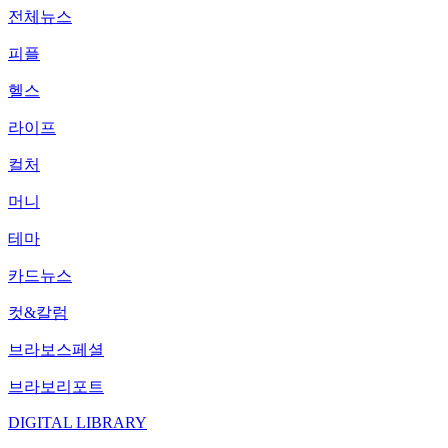
전체뉴스
피플
헬스
라이프
컬처
머니
테마
카드뉴스
컷&칼럼
브라보스페셜
브라보리포트
DIGITAL LIBRARY