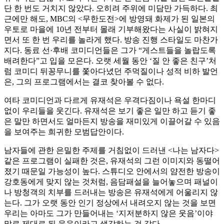
단 한 번도 거치지 않았다. 오히려 주위에 미담만 가득하다. 최
근에만 해도, MBC의 <무한도전>에 방영돼 화제가 된 일본의
우토로 마을에 10년 전부터 몰래 기부해왔다는 사실이 밝혀지
면서 또 한 번 우리를 놀라게 했다. 방송 진행 스타일도 마찬가
지다. 동료 선·후배 코미디언들은 그가 “게스트들을 놀랍도록
배려한다”고 입을 모은다. 오랫 세월 동안 ‘질 안 좋은 친구’처
럼 코미디 뒤꽁무니를 쫓아다녔던 주먹질이나 성적 비하 발언
은, 그의 프로그램에서는 결코 찾아볼 수 없다.
여타 코미디언과 다르게 유재석은 우격다짐이나 욕설 한마디
없이 우리들을 웃긴다. 유재석은 보기 좋은 일만 하고 듣기 좋
은 말만 하면서도 얼마든지 방송을 재미있게 이끌어갈 수 있음
을 보여주는 희귀한 모범답안이다.
남자들에 관한 은밀한 주제를 거침없이 드러낸 <나는 남자다>
같은 프로그램이 실패한 것은, 유재석의 그런 이미지와 동떨어
졌기 때문일 가능성이 높다. 스튜디오 안에서의 얌전한 방송이
강호동에게 맞지 않는 것처럼, 음담패설을 늘어놓으며 패널이
나 방청객의 치부를 드러내는 방송은 유재석에게 어울리지 않
는다. 그가 오랫 동안 인기 정상에서 내려오지 않는 것을 보면
우리는 아마도 그가 만들어내는 ‘지저분하지 않은 웃음’이야
말로 제대로 된 웃음이라고 생각하는 것 같다.