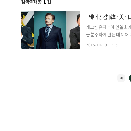
검색결과 총
1
건
개그맨 유재석이 연일 화
을 분주하게 만든 데 이어
간에도 ‘공중파 방송사들이
2015-10-19 11:15
빼앗긴 데 대한 복수’라는