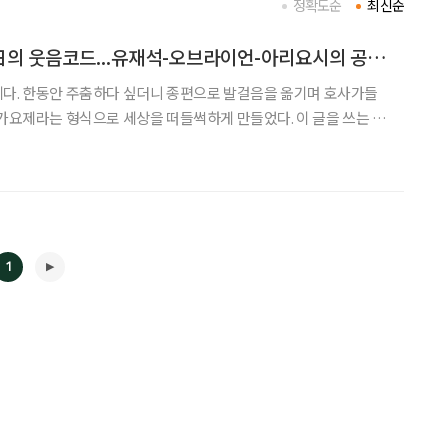
정확도순
최신순
[세대공감]韓·美·日의 웃음코드...유재석-오브라이언-아리요시의 공통점
제다. 한동안 주춤하다 싶더니 종편으로 발걸음을 옮기며 호사가들
 가요제라는 형식으로 세상을 떠들썩하게 만들었다. 이 글을 쓰는 순
 자료 영상을 종편 채널에 제공 또는 판매하지 않는 것은 유재석을
 다소 선정적인 내용의 기사가 눈에 띈다. 유재석이 대단한 능력자
1
◀
▶