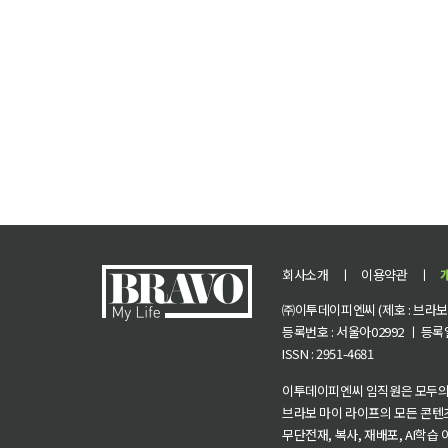
회사소개
ㅣ
이용약관
ㅣ
㈜이투데이피엔씨 (제호 : 브라보 마
등록번호 : 서울아02992 ㅣ 등록일자
ISSN : 2951-4681
이투데이피엔씨 임직원은 모두의
브라보 마이 라이프의 모든 콘텐
무단전재, 복사, 재배포, AI학습