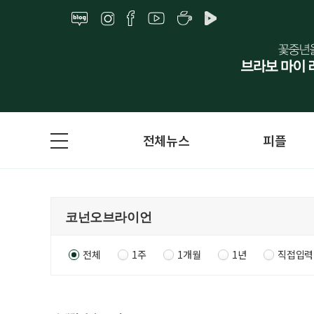
전체뉴스
피플
전체
1주
1개월
1년
직접입력