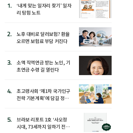
1.
‘내게 맞는 일자리 찾기’ 일자
리 탐험 노트
2.
노후 대비로 달러보험? 환율
오르면 보험료 부담 커진다
3.
소액 직역연금 받는 노인, 기
초연금 수령 길 열린다
4.
초고령사회 ‘제1차 국가인구
전략 기본계획’에 담길 정책
은
5.
브라보 리포트 1호 ‘사오정
시대, 73세까지 일하기 전략’