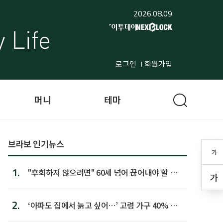
2026.08.09
로그인
회원가입
머니
테마
브라보 인기뉴스
가
1.
"후회하지 않으려면" 60세 넘어 끊어내야 할 사
가
람 1위
2.
‘아파도 집에서 늙고 싶어…’ 고령 가구 40% 노
후 주택이라 어...