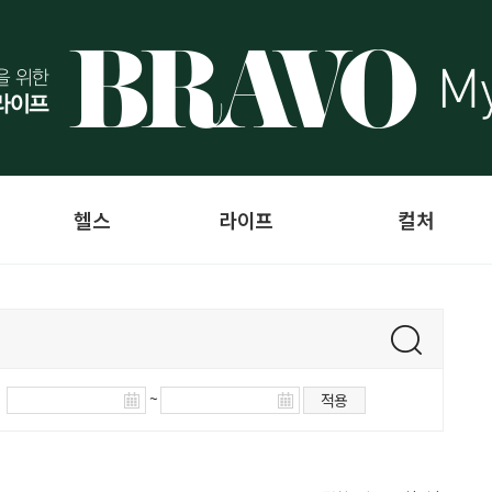
헬스
라이프
컬처
~
적용