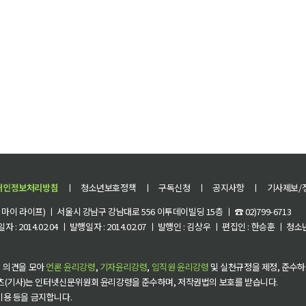
개인정보처리방침
ㅣ
청소년보호정책
ㅣ
구독신청
ㅣ
공지사항
ㅣ
기사제보/
이 라이프) ㅣ 서울시 강남구 강남대로 556 이투데이빌딩 15층 ㅣ ☎ 02)799-6713
 : 2014.02.04 ㅣ 발행일자 : 2014.02.07 ㅣ 발행인 : 김상우 ㅣ 편집인 : 한승훈 ㅣ
 의견을 모아
언론 윤리강령
,
기자윤리강령
,
임직원 윤리강령
및 실천규정을 제정, 준수하
츠(기사)는 인터넷신문위원회 윤리강령을 준수하며, 저작권법의 보호를 받습니다.
 이용 등을 금지합니다.