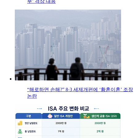
부’ 격상 대응
“해로하면 손해?” 8·3 세제개편에 ‘황혼이혼’ 조장
논란