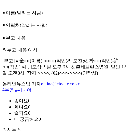
◾ 이름(알리는 사람)
◾ 연락처(알리는 사람)
◾ 부고 내용
※부고 내용 예시
[부고]▲金○○(이름) ○○○○(직업)씨 모친상, 朴○○(직업)-許
○○(직업) 씨 빙모상=9일 오후 9시 신촌세브란스병원, 발인 12
일 오전8시, 장지 ○○○○, (02)○○○-○○○○(연락처)
온라인뉴스팀 기자
online@etoday.co.kr
#부음
#시니어
좋아요
0
화나요
0
슬퍼요
0
더 궁금해요
0
최신뉴스