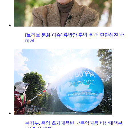
[브라보 문화 이슈] 유방암 투병 후 더 단단해진 박
미선
복지부, 폭염 초기대응반→‘폭염대응 비상대책본