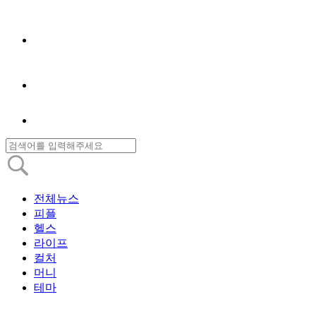
전체뉴스
피플
헬스
라이프
컬처
머니
테마