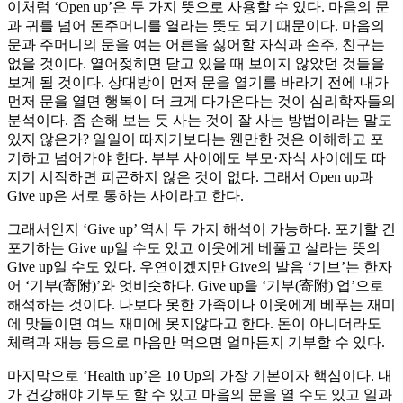
이처럼 ‘Open up’은 두 가지 뜻으로 사용할 수 있다. 마음의 문
과 귀를 넘어 돈주머니를 열라는 뜻도 되기 때문이다. 마음의
문과 주머니의 문을 여는 어른을 싫어할 자식과 손주, 친구는
없을 것이다. 열어젖히면 닫고 있을 때 보이지 않았던 것들을
보게 될 것이다. 상대방이 먼저 문을 열기를 바라기 전에 내가
먼저 문을 열면 행복이 더 크게 다가온다는 것이 심리학자들의
분석이다. 좀 손해 보는 듯 사는 것이 잘 사는 방법이라는 말도
있지 않은가? 일일이 따지기보다는 웬만한 것은 이해하고 포
기하고 넘어가야 한다. 부부 사이에도 부모·자식 사이에도 따
지기 시작하면 피곤하지 않은 것이 없다. 그래서 Open up과
Give up은 서로 통하는 사이라고 한다.
그래서인지 ‘Give up’ 역시 두 가지 해석이 가능하다. 포기할 건
포기하는 Give up일 수도 있고 이웃에게 베풀고 살라는 뜻의
Give up일 수도 있다. 우연이겠지만 Give의 발음 ‘기브’는 한자
어 ‘기부(寄附)’와 엇비슷하다. Give up을 ‘기부(寄附) 업’으로
해석하는 것이다. 나보다 못한 가족이나 이웃에게 베푸는 재미
에 맛들이면 여느 재미에 못지않다고 한다. 돈이 아니더라도
체력과 재능 등으로 마음만 먹으면 얼마든지 기부할 수 있다.
마지막으로 ‘Health up’은 10 Up의 가장 기본이자 핵심이다. 내
가 건강해야 기부도 할 수 있고 마음의 문을 열 수도 있고 일과