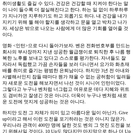
취미생활도 즐길 수 있다. 건강은 건강할 때 지켜야 한다는 말
이 나이 들수록 더 절실해진다고 한다. 하는 일 없이 하루하루
가 지나가면 지루하기도 하고 외롭기도 하다. 내 건강을 내가
지키기 위해 뭘 해야 할지를 생각하고 문을 열고 박차고 나가
자. 세상은 밖으로 나오는 사람에게 더 많은 기회를 열어줄 것
이다.
영화 <인턴>으로 다시 돌아가보자. 벤은 전화번호부를 만드는
회사의 부사장까지 지낸 성공한 월급쟁이로 퇴직한 후 나름 행
복한 노후를 보내고 있다고 스스로를 평가한다. 자녀들도 잘
자라서 독립했고 가끔 손자들을 보러 다니면서 요가와 화초재
배를 취미로 즐기는 평범한 은퇴남이다. 하지만 3년 전 아내와
사별해서인지 잠들 때마다 뭔가 채울 수 없는 공허함이 밀려들
자 새로운 도전을 해보자면서 나선 것이 시니어 인턴이었다.
그렇다고 누구나 벤처럼 너그럽고 여유로운 데다 지혜와 위트
도 겸비하고 잘생긴 것은 아니다. 더욱이 누구나 벤처럼 새로
운 도전에 멋지게 성공하는 것은 아니다.
하지만 도전 그 자체가 의미 있고 아름다운 일이 아닌가. Give
up이라고 해서 이런 도전을 포기하라는 것은 아니지 않은가.
우리나라 관객이 400만 명에 달한 것도 벤의 그 멋진 도전을 보
기 위해서일 것이다. 10 Up도 많다지만 마지막으로 하나 더 Up