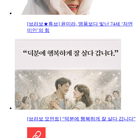
[브라보★튜브] 윤미라, 명품보다 빛난 74세 ‘자연
미인’의 힘
[브라보 모먼트] “덕분에 행복하게 잘 살다 갑니다”