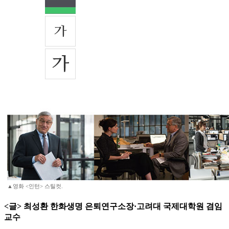
▲영화 <인턴> 스틸컷.
<글> 최성환 한화생명 은퇴연구소장·고려대 국제대학원 겸임
교수