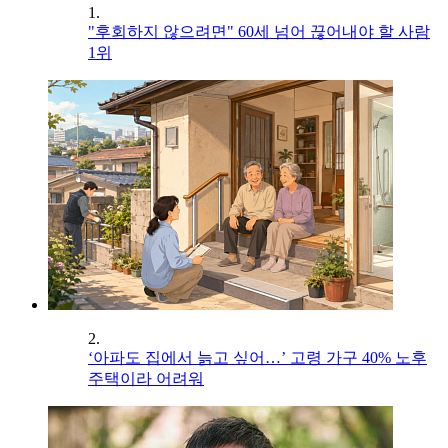
1.
"후회하지 않으려면" 60세 넘어 끊어내야 할 사람
1위
2.
‘아파도 집에서 늙고 싶어…’ 고령 가구 40% 노후
주택이라 어려워