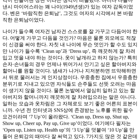
각이 만들어낸 장면’이라는 생각이 떠올랐다. 아니나 다를까
낸시 마이어스라는 꽤 나이(1949년생)가 있는 여자 감독이었
다. 벤은 ‘바람직한 은퇴남’, 그것도 여자의 시각에서 본 바람
직한 은퇴남이었다.
나이가 들수록 여자건 남자건 스스로를 잘 가꾸고 다듬어야 한
다. 어떻게 가꾸고 다듬을 것인가? 마음은 물론 외모에도 적잖
이 신경을 써야 한다. 자칫 내 나이에 무슨 멋인가 할 수도 있지
만 나이가 들수록 ‘Clean up’과 ‘Dress up’, 즉 깨끗하게 잘 차려
입고 멋을 내야 하는 것이다. 옷이 날개라고 하지 않는가? 특히
손자·손녀들의 경우 언제나 뛰어가서 안기고 싶은 할아버지와
할머니를 원할 것이다. 냄새가 나거나 지저분하면 뜨악해하면
서 뒤로 물러서는 게 인지상정이다. 우중충한 집에서 우중충한
분위기로 지내고 있으면 자식들도 손주들도 선뜻 오려는 마음
이 생기지 않을 것이다. 물론 논밭에서 열심히 일하고 있는 할
아버지와 할머니까지 깨끗하게 잘 차려입으라는 말은 아니다.
일하는 모습과 옷차림은 그 자체로도 보기 좋은 어른의 표본이
니까. 수년 전 인터넷과 SNS상에 존경받는 노후를 위한 필수
요건이라며 ‘7 Up’이 올라왔다. ‘Clean up, Dress up, Shut up,
Show up, Cheer up, Pay up, Give up’이었다. 여기에다 필자는
‘Open up, Listen up, Health up’의 ‘3 Up’을 덧붙여 ‘10 Up’을 만
들어 은퇴강의 때마다 잘 써먹고 있다. 7가지도 많은 것 같은데