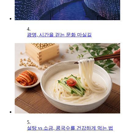
4.
광명, 시간을 걷는 문화 마실길
5.
설탕 vs 소금, 콩국수를 건강하게 먹는 법