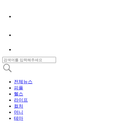
전체뉴스
피플
헬스
라이프
컬처
머니
테마