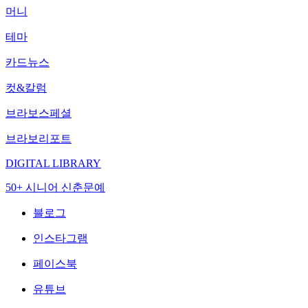
머니
테마
카드뉴스
컷&칼럼
브라보스페셜
브라보리포트
DIGITAL LIBRARY
50+ 시니어 신춘문예
블로그
인스타그램
페이스북
유튜브