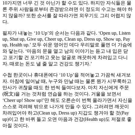
10가지면 너무 긴 것 아닌가 할 수도 있다. 하지만 자식들은 물
론 주위 사람들로부터 존경받으려면 이 정도의 수고는 해야 하
지 않을까? 또한 순서를 잘 따라가면 외우기도 그리 어렵지 않
다.
필자가 내놓는 ‘10 Up’의 순서는 다음과 같다. ‘Open up, Listen
up, Shut up, Give up, Cheer up, Clean up, Dress up, Show up, Pay
up, Health up.’ 모두 쉬운 영어인 데다 우리말로 풀면 더 가슴에
와 닿는다. ‘마음의 문을 열고 남의 이야기는 듣고 내 입은 닫
고 포기할 건 포기하고 웃는 얼굴로 깨끗하게 차려입고 다니
자. 때로는 돈도 낼 줄 알고 건강도 챙기자.’
수첩 한곳이나 휴대폰에다 ‘10 Up’을 적어놓고 가끔씩 새겨보
자. 아침에 일어날 때, 누구와 만날 때는 물론 뭔가 시무룩하고
만사가 귀찮을 때도 한 번씩 들여다보자. 마치 자신에게 주문
(呪文)을 거는 것처럼 연습을 하는 것이다. 거울을 보면서
‘Cheer up! Show up!’만 해도 오른손이 번쩍 올라가면서 자신을
스스로 격려해 밖으로 나가게 만들 수 있다. 그러려면 깨끗이
차려입어야 하고(Clean up, Dress up) 지갑도 챙겨야 할 것(Pay
up)이고 한 바퀴 돌고 오면 마음과 건강(Health up)도 저절로 좋
아질 것이다.