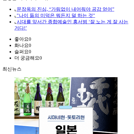
⌞
문장옥의 진심, “가림없이 내어줘야 공감 얻어”
⌞
"나이 듦의 미덕은 뭐든지 덜 하는 것"
⌞
시대를 앞서간 종합예술인 홍서범 ‘잘 노는 게 잘 사는
거다!’
좋아요
0
화나요
0
슬퍼요
0
더 궁금해요
0
최신뉴스