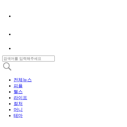
전체뉴스
피플
헬스
라이프
컬처
머니
테마