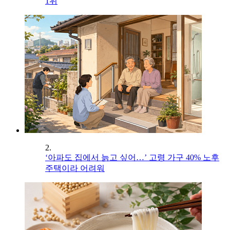
1위
2.
‘아파도 집에서 늙고 싶어…’ 고령 가구 40% 노후
주택이라 어려워