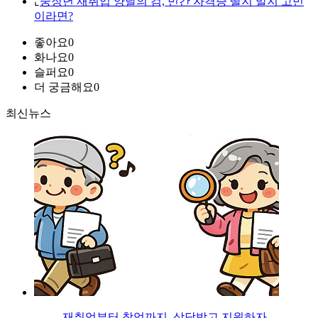
⌞
중장년 재취업 양날의 검, 민간 자격증 딸지 말지 고민
이라면?
좋아요
0
화나요
0
슬퍼요
0
더 궁금해요
0
최신뉴스
재취업부터 창업까지, 상담받고 지원하자