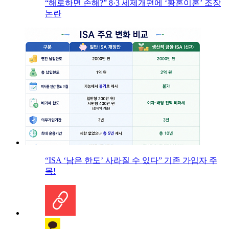
“해로하면 손해?” 8·3 세제개편에 ‘황혼이혼’ 조장
논란
“ISA ‘남은 한도’ 사라질 수 있다” 기존 가입자 주
목!