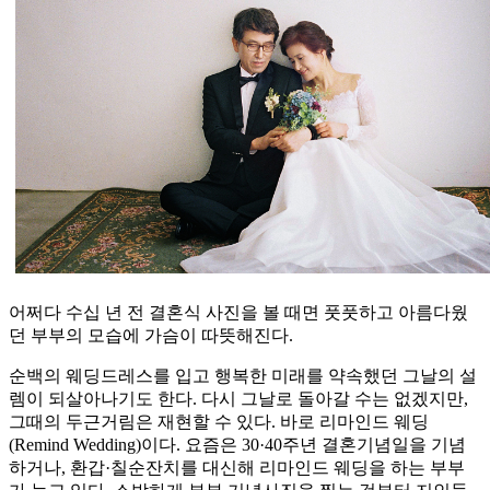
어쩌다 수십 년 전 결혼식 사진을 볼 때면 풋풋하고 아름다웠
던 부부의 모습에 가슴이 따뜻해진다.
순백의 웨딩드레스를 입고 행복한 미래를 약속했던 그날의 설
렘이 되살아나기도 한다. 다시 그날로 돌아갈 수는 없겠지만,
그때의 두근거림은 재현할 수 있다. 바로 리마인드 웨딩
(Remind Wedding)이다. 요즘은 30·40주년 결혼기념일을 기념
하거나, 환갑·칠순잔치를 대신해 리마인드 웨딩을 하는 부부