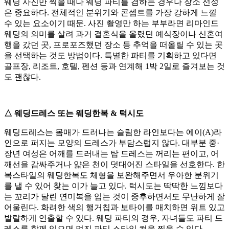
웨딩 사진만 찍을 때나 웨딩 파티를 겸하는 경우나 장소 선정
은 중요하다. 전체적인 분위기와 콘셉트를 가장 강하게 느낄
수 있는 요소이기 때문. 사진 촬영만 하는 부부라면 리마인드
웨딩의 의미를 살려 과거 결혼식을 올렸던 예식장이나 신혼여
행을 갔던 곳, 프로포즈했던 장소 등 추억을 떠올릴 수 있는 곳
을 선택하는 것도 방법이다. 특별한 파티를 기획하고 있다면
골프장, 리조트, 호텔, 펜션 등과 연계해 1박 2일로 즐겨보는 것
도 괜찮다.
△ 웨딩드레스 또는 웨딩한복 & 턱시도
웨딩드레스는 몸매가 드러나는 슬림한 라인보다는 에이(A)라
인으로 퍼지는 모양의 드레스가 부담스럽지 않다. 대부분 중·
장년 여성은 어깨를 드러내는 탑 드레스는 꺼리는 편이고, 어
깨선을 감싸주거나 얇은 천이 덧대어진 스타일을 선호한다. 한
복스타일의 웨딩한복도 체형을 보완해주면서 우아한 분위기
를 낼 수 있어 찾는 이가 늘고 있다. 턱시도는 딱딱한 느낌보다
는 꼬리가 달린 연미복을 입는 것이 중후하면서도 무난하게 잘
어울린다. 화려한 색의 행거칩과 보타이를 매치하면 위트 있고
발랄하게 연출할 수 있다. 웨딩 파티의 경우, 자녀들도 파티 드
레스를 함께 입으면 멋진 파티 스타일 컷을 찍을 수 있다.