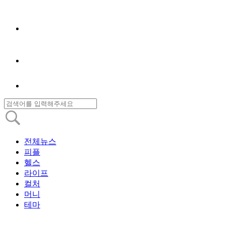
전체뉴스
피플
헬스
라이프
컬처
머니
테마