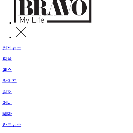
전체뉴스
피플
헬스
라이프
컬처
머니
테마
카드뉴스