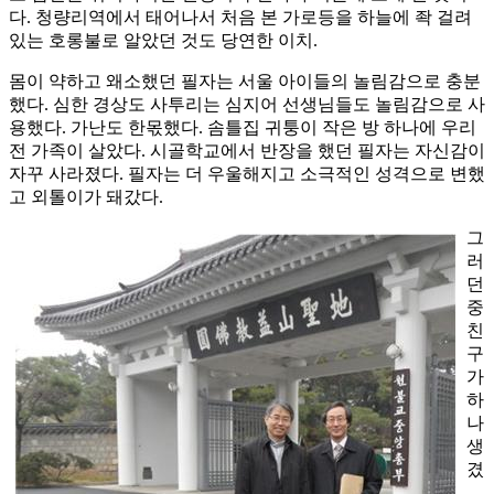
다. 청량리역에서 태어나서 처음 본 가로등을 하늘에 좍 걸려
있는 호롱불로 알았던 것도 당연한 이치.
몸이 약하고 왜소했던 필자는 서울 아이들의 놀림감으로 충분
했다. 심한 경상도 사투리는 심지어 선생님들도 놀림감으로 사
용했다. 가난도 한몫했다. 솜틀집 귀퉁이 작은 방 하나에 우리
전 가족이 살았다. 시골학교에서 반장을 했던 필자는 자신감이
자꾸 사라졌다. 필자는 더 우울해지고 소극적인 성격으로 변했
고 외톨이가 돼갔다.
그
러
던
중
친
구
가
하
나
생
겼