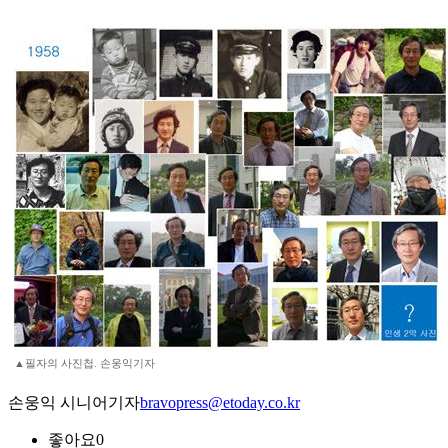
▲필자의 사진첩. 손웅익기자
손웅익 시니어기자
bravopress@etoday.co.kr
좋아요
0