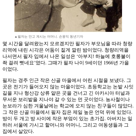
▲필자는 안고 계시는 어머니. 손웅익 동년기자
몇 시간을 달려왔는지 모르겠지만 필자가 부모님을 따라 청량
리역에 내린 시각은 어둠이 짙게 깔린 밤이었다. 청량리역을
나서면서 필자 입에서 나온 일성은 ‘아부지! 하늘에 호롱불이
좍 걸려 삣네요’였다. 그때가 필자 나이 9세이던 1966년 가을
이었다.
필자는 경주 인근 작은 산골 마을에서 어린 시절을 보냈다. 그
곳은 전기가 들어오지 않는 마을이었다. 초등학교는 논밭 사잇
길을 지나 형산강 상류 얕은 곳을 건너고 긴 아카시아 터널과
무서운 보리밭을 지나야 갈 수 있는 먼 곳이었다. 농사철이나
눈보라가 심한 겨울날에는 학교에 오지 않는 친구들이 많았다.
그 작은 산골 마을에서 필자 집은 제일 높은 언덕 위에 있었다.
방이 두 개고 방 사이에 작은 부엌이 있는 초가집. 아버지는 일
하러 서울에 가시고 할머니와 어머니, 그리고 여동생들과 그
집에서 살았다.