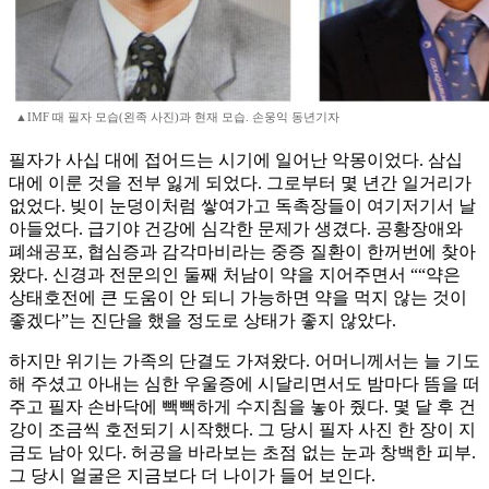
▲IMF 때 필자 모습(왼족 사진)과 현재 모습. 손웅익 동년기자
필자가 사십 대에 접어드는 시기에 일어난 악몽이었다. 삼십
대에 이룬 것을 전부 잃게 되었다. 그로부터 몇 년간 일거리가
없었다. 빚이 눈덩이처럼 쌓여가고 독촉장들이 여기저기서 날
아들었다. 급기야 건강에 심각한 문제가 생겼다. 공황장애와
폐쇄공포, 협심증과 감각마비라는 중증 질환이 한꺼번에 찾아
왔다. 신경과 전문의인 둘째 처남이 약을 지어주면서 ““약은
상태호전에 큰 도움이 안 되니 가능하면 약을 먹지 않는 것이
좋겠다”는 진단을 했을 정도로 상태가 좋지 않았다.
하지만 위기는 가족의 단결도 가져왔다. 어머니께서는 늘 기도
해 주셨고 아내는 심한 우울증에 시달리면서도 밤마다 뜸을 떠
주고 필자 손바닥에 빽빽하게 수지침을 놓아 줬다. 몇 달 후 건
강이 조금씩 호전되기 시작했다. 그 당시 필자 사진 한 장이 지
금도 남아 있다. 허공을 바라보는 초점 없는 눈과 창백한 피부.
그 당시 얼굴은 지금보다 더 나이가 들어 보인다.