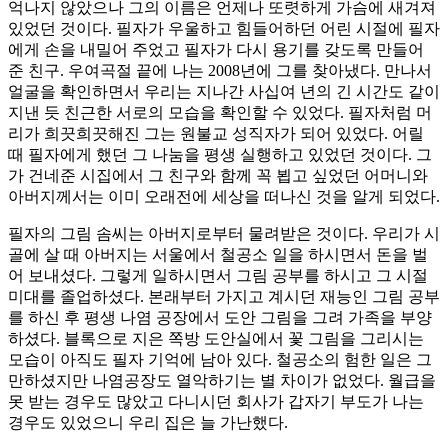
억나지 않았으나 그의 이름은 언제나 또렷하게 가슴에 새겨져
있었던 것이다. 필자가 우울하고 힘들어하던 어린 시절에 필자
에게 손을 내밀어 주었고 필자가 다시 용기를 갖도록 만들어
준 친구. 우여곡절 끝에 나는 2008년에 그를 찾아냈다. 만나서
얼굴을 확인하면서 우리는 지나간 사십여 년의 긴 시간도 같이
지낸 듯 친근한 서로의 모습을 확인할 수 있었다. 필자처럼 머
리가 희끗희끗해진 그는 원불교 성직자가 되어 있었다. 어릴
때 필자에게 했던 그 나눔을 평생 실행하고 있었던 것이다. 그
가 건네준 시집에서 그 친구와 함께 꼭 뵙고 싶었던 어머니와
아버지께서는 이미 오래전에 세상을 떠나신 것을 알게 되었다.
필자의 그림 솜씨는 아버지로부터 물려받은 것이다. 우리가 시
골에 살 때 아버지는 서울에서 철공소 일을 하시면서 돈을 벌
어 보내셨다. 그렇게 일하시면서 그림 공부를 하시고 그 시절
미대를 졸업하셨다. 본래부터 가지고 계시던 재능인 그림 공부
를 하신 후 평생 나염 공장에서 도안 그림을 그려 가족을 부양
하셨다. 블록으로 지은 쪽방 도안실에서 꽃 그림을 그리시는
모습이 아직도 필자 기억에 남아 있다. 철공소의 험한 일은 그
만하셨지만 나염공장도 열악하기는 별 차이가 없었다. 월급을
못 받는 경우도 많았고 다니시던 회사가 갑자기 부도가 나는
경우도 있었으니 우리 집은 늘 가난했다.