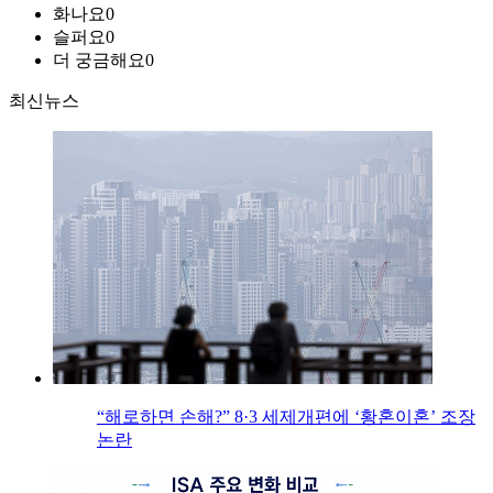
화나요
0
슬퍼요
0
더 궁금해요
0
최신뉴스
“해로하면 손해?” 8·3 세제개편에 ‘황혼이혼’ 조장
논란