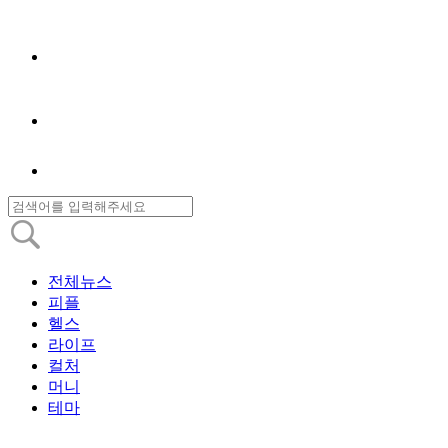
전체뉴스
피플
헬스
라이프
컬처
머니
테마