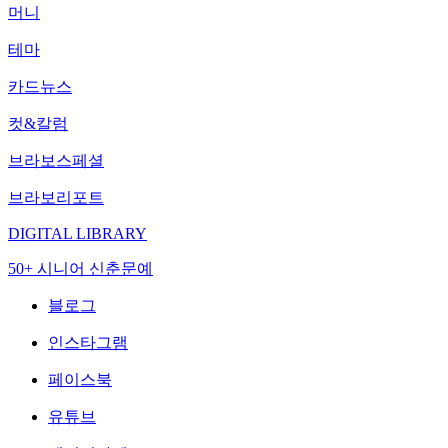
머니
테마
카드뉴스
컷&칼럼
브라보스페셜
브라보리포트
DIGITAL LIBRARY
50+ 시니어 신춘문예
블로그
인스타그램
페이스북
유튜브