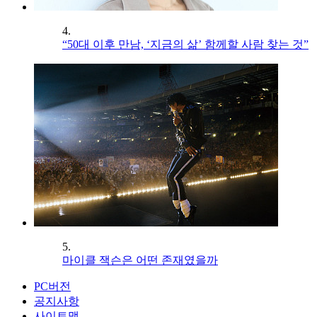
4.
“50대 이후 만남, ‘지금의 삶’ 함께할 사람 찾는 것”
5.
마이클 잭슨은 어떤 존재였을까
PC버전
공지사항
사이트맵