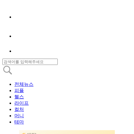
전체뉴스
피플
헬스
라이프
컬처
머니
테마