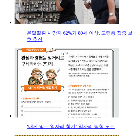
온열질환 사망자 62%가 80세 이상, 고령층 집중 보
호 추진
‘내게 맞는 일자리 찾기’ 일자리 탐험 노트