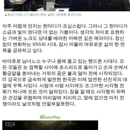
▲동년기자단 1기 발단식 하는 날에. (양복희 동년기자).
아주 어렵게 던지는 한마디가 조심스럽다. 그러나 그 한마디가
소금과 빛이 된다면 더 없는 기쁨이다. 생각의 차이로 표현하
는 가벼운 노크도 상대를 배려한 어쩌면 깊은 예의이다. 정신
없이 변화하는 SNS의 시대, 잠시 머물러 여유로운 삶의 한 면
목을 공유하고 싶다.
바야흐로 남녀노소 누구나 몸에 품고 있는 핸드폰 시대다. 모
든 것들은 눈 깜짝할 사이에 초스피드로 돌아가고 손과 손에서
황금알을 쏟아내는 거위의 꿈은 불과 얼마 전에 시작되었다.
IT 강국으로 급속하게 발전한 한국은 이제 엄연한 선진국의 대
열에 우뚝 서있다. 사람과 사람 사이에도 조그마한 사각형 전
화기 하나에 모든 것이 달려있다. 잠을 잘 때도 사각형의 위력
은 건강을 위협하며 머리맡에 자리하고, 옆에 없으면 마치 전
쟁이라도 날것처럼 안절부절못한다.