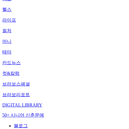
헬스
라이프
컬처
머니
테마
카드뉴스
컷&칼럼
브라보스페셜
브라보리포트
DIGITAL LIBRARY
50+ 시니어 신춘문예
블로그