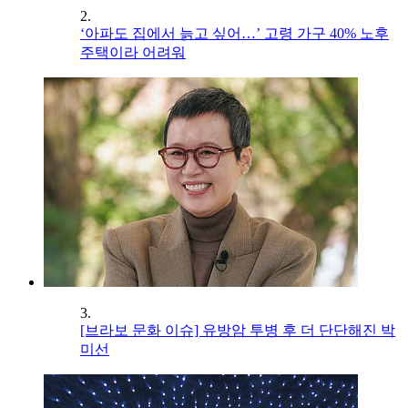
2.
‘아파도 집에서 늙고 싶어…’ 고령 가구 40% 노후
주택이라 어려워
3.
[브라보 문화 이슈] 유방암 투병 후 더 단단해진 박
미선