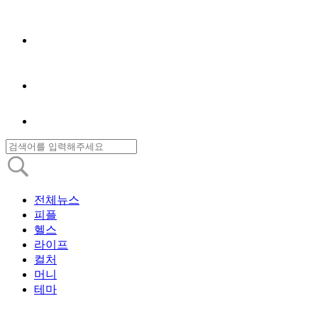
전체뉴스
피플
헬스
라이프
컬처
머니
테마