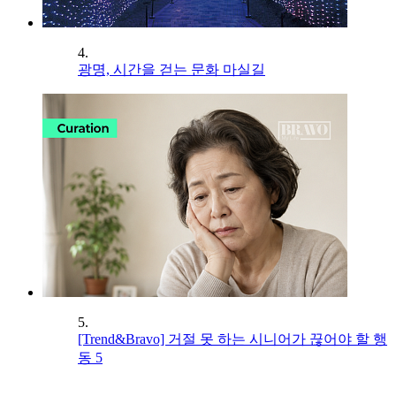
4.
광명, 시간을 걷는 문화 마실길
5.
[Trend&Bravo] 거절 못 하는 시니어가 끊어야 할 행
동 5