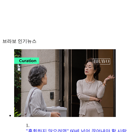
브라보 인기뉴스
1.
"후회하지 않으려면" 60세 넘어 끊어내야 할 사람