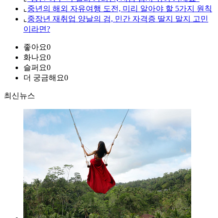
⌞
중년의 해외 자유여행 도전, 미리 알아야 할 5가지 원칙
⌞
중장년 재취업 양날의 검, 민간 자격증 딸지 말지 고민
이라면?
좋아요
0
화나요
0
슬퍼요
0
더 궁금해요
0
최신뉴스