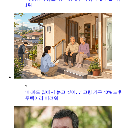
1위
2.
‘아파도 집에서 늙고 싶어…’ 고령 가구 40% 노후
주택이라 어려워