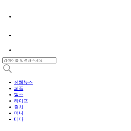
전체뉴스
피플
헬스
라이프
컬처
머니
테마