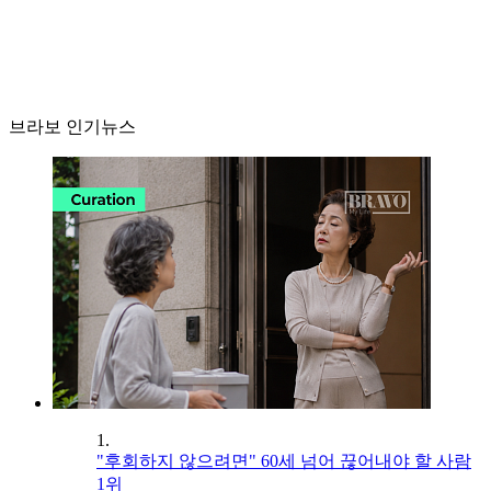
브라보 인기뉴스
1.
"후회하지 않으려면" 60세 넘어 끊어내야 할 사람
1위