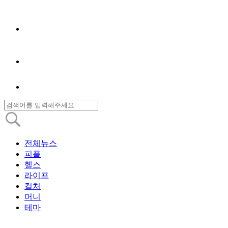
전체뉴스
피플
헬스
라이프
컬처
머니
테마