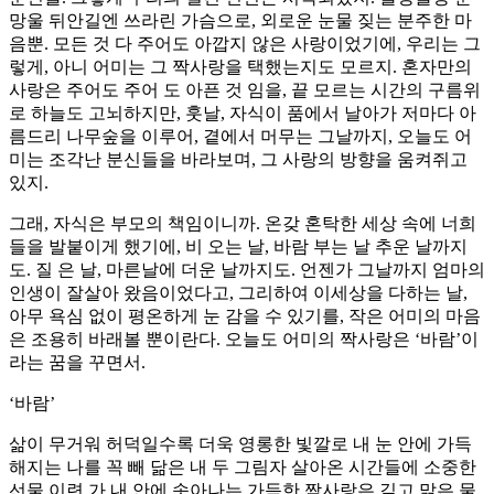
망울 뒤안길엔 쓰라린 가슴으로, 외로운 눈물 짖는 분주한 마
음뿐. 모든 것 다 주어도 아깝지 않은 사랑이었기에, 우리는 그
렇게, 아니 어미는 그 짝사랑을 택했는지도 모르지. 혼자만의
사랑은 주어도 주어 도 아픈 것 임을, 끝 모르는 시간의 구름위
로 하늘도 고뇌하지만, 훗날, 자식이 품에서 날아가 저마다 아
름드리 나무숲을 이루어, 곁에서 머무는 그날까지, 오늘도 어
미는 조각난 분신들을 바라보며, 그 사랑의 방향을 움켜쥐고
있지.
그래, 자식은 부모의 책임이니까. 온갖 혼탁한 세상 속에 너희
들을 발붙이게 했기에, 비 오는 날, 바람 부는 날 추운 날까지
도. 질 은 날, 마른날에 더운 날까지도. 언젠가 그날까지 엄마의
인생이 잘살아 왔음이었다고, 그리하여 이세상을 다하는 날,
아무 욕심 없이 평온하게 눈 감을 수 있기를, 작은 어미의 마음
은 조용히 바래볼 뿐이란다. 오늘도 어미의 짝사랑은 ‘바람’이
라는 꿈을 꾸면서.
‘바람’
삶이 무거워 허덕일수록 더욱 영롱한 빛깔로 내 눈 안에 가득
해지는 나를 꼭 빼 닮은 내 두 그림자 살아온 시간들에 소중한
선물 이련 가 내 안에 솟아나는 가득한 짝사랑은 깊고 맑은 물,