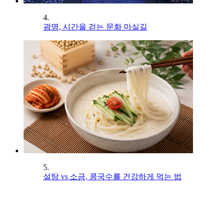
4.
광명, 시간을 걷는 문화 마실길
5.
설탕 vs 소금, 콩국수를 건강하게 먹는 법