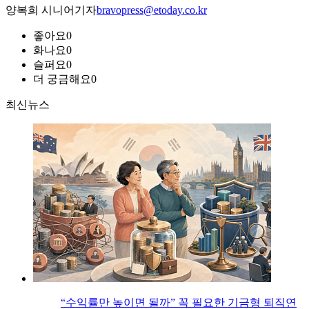
양복희 시니어기자
bravopress@etoday.co.kr
좋아요
0
화나요
0
슬퍼요
0
더 궁금해요
0
최신뉴스
“수익률만 높이면 될까” 꼭 필요한 기금형 퇴직연