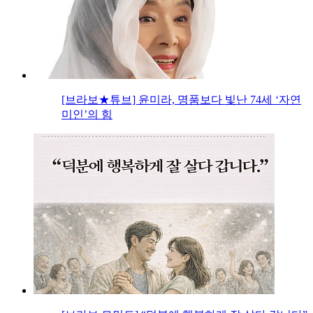
[브라보★튜브] 윤미라, 명품보다 빛난 74세 ‘자연
미인’의 힘