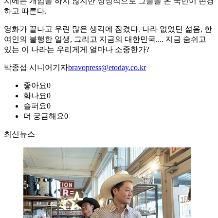
치에는 개입을 하지 않지만 상징적으로 그들을 온 국민이 존경
하고 따른다.
영화가 끝나고 우린 많은 생각에 잠겼다. 나라 없었던 섦음, 한
여인의 불행한 일생, 그리고 지금의 대한민국.... 지금 숨쉬고
있는 이 나라는 우리게게 얼마나 소중한가?
박종섭 시니어기자
bravopress@etoday.co.kr
좋아요
0
화나요
0
슬퍼요
0
더 궁금해요
0
최신뉴스