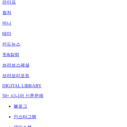
라이프
컬처
머니
테마
카드뉴스
컷&칼럼
브라보스페셜
브라보리포트
DIGITAL LIBRARY
50+ 시니어 신춘문예
블로그
인스타그램