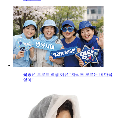
꽃중년 트로트 열광 이유 “자식도 모르는 내 마음
알아”