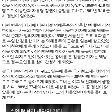
어 이승만 정권이 들어섰다. 하지만 이승만 정권은 더 이상 황
실을 인정하지 않아 누구도 귀국시키지 않았다. 1960년 4,19 혁
명으로 이승만과 자유당 정권이 종말을 고하고, 1961년 5.16 군
사 정변이 일어났다.
이런 변동의 시기에 어린시절 덕혜옹주와 약혼할 뻔 했던 김장
한이라는 사람의 친형인 서울신문 김을한 기자에 의해 덕혜옹
주의 존재가 알려지게 되었다. 1950년 서울신문 도쿄 특파원으
로 부임한 김을한 기자는 덕혜옹주의 근황을 일본에 살고있었
던 영친왕에게 듣게 되었고 이들을 고국으로 귀국시키고자 결
심을 하게 되었다. 정신병원에 찾아가 독방에 몰골이 험한채
아무런 의지도 없이 앉아 있는 왕녀를 본 김을한 기자는 백방
으로 정부요인들을 찾아 간청하게 되었다.
결국 이승만 정권이 바뀌고, 일본에 들른 국가최고재건회의 의
장인 박정희소장의 협조아래 덕혜옹주는 38년만에 병든 육신
으로 고국으로 돌아오게 되었다. 그녀는 이후 낙선제에서 생활
을 하다 1989년 77세의 나이로 세상을 떠났다. 가끔 정신이 맑
았을 때 썼다는 한 장의 낚서가 그의 힘들었던 여생을 돌아보
게 한다