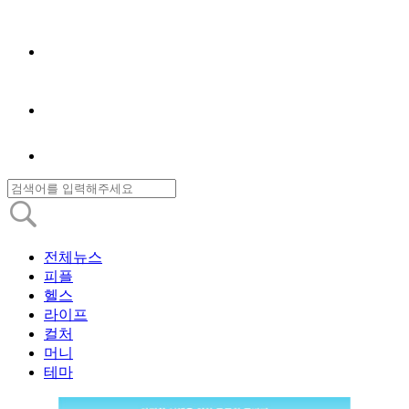
전체뉴스
피플
헬스
라이프
컬처
머니
테마