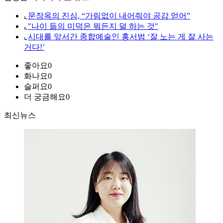
⌞
문장옥의 진심, “가림없이 내어줘야 공감 얻어”
⌞
"나이 듦의 미덕은 뭐든지 덜 하는 것"
⌞
시대를 앞서간 종합예술인 홍서범 ‘잘 노는 게 잘 사는
거다!’
좋아요
0
화나요
0
슬퍼요
0
더 궁금해요
0
최신뉴스