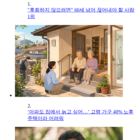
1.
"후회하지 않으려면" 60세 넘어 끊어내야 할 사람
1위
2.
‘아파도 집에서 늙고 싶어…’ 고령 가구 40% 노후
주택이라 어려워