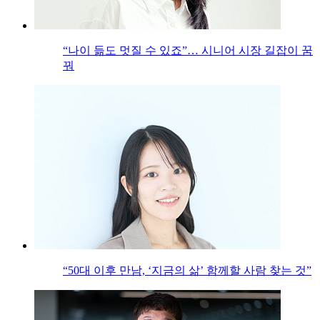
“나이 듦도 멋질 수 있죠”… 시니어 시장 길잡이 꿈
꿔
“50대 이후 만남, ‘지금의 삶’ 함께할 사람 찾는 것”