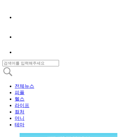
전체뉴스
피플
헬스
라이프
컬처
머니
테마