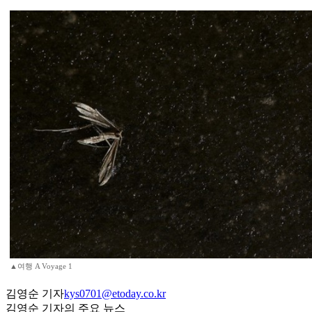
▲여행 A Voyage 1
김영순 기자
kys0701@etoday.co.kr
김영순 기자의 주요 뉴스