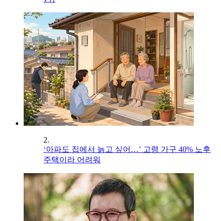
2.
‘아파도 집에서 늙고 싶어…’ 고령 가구 40% 노후
주택이라 어려워