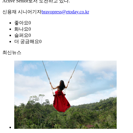
Active Senior로서 도전하고 있다.
신용재 시니어기자
bravopress@etoday.co.kr
좋아요
0
화나요
0
슬퍼요
0
더 궁금해요
0
최신뉴스