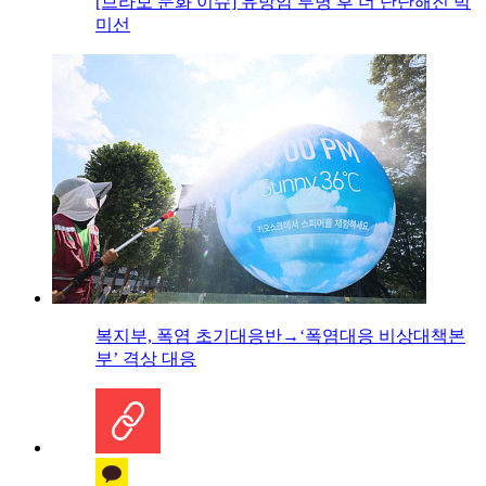
[브라보 문화 이슈] 유방암 투병 후 더 단단해진 박
미선
복지부, 폭염 초기대응반→‘폭염대응 비상대책본
부’ 격상 대응