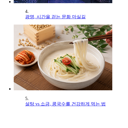
4.
광명, 시간을 걷는 문화 마실길
5.
설탕 vs 소금, 콩국수를 건강하게 먹는 법