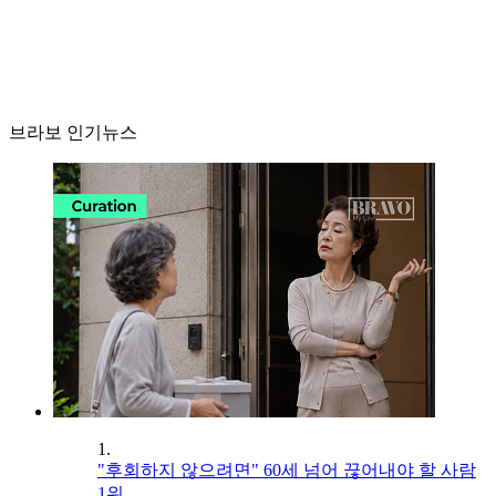
브라보 인기뉴스
1.
"후회하지 않으려면" 60세 넘어 끊어내야 할 사람
1위