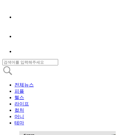
전체뉴스
피플
헬스
라이프
컬처
머니
테마