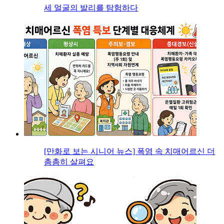
세 얼굴의 발리를 탐험하다
[만화로 보는 시니어 뉴스] 폭염 속 치매어르신 더
촘촘히 살펴요