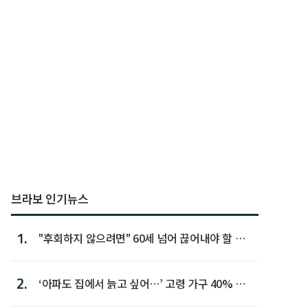
브라보 인기뉴스
1.
"후회하지 않으려면" 60세 넘어 끊어내야 할 사
람 1위
2.
‘아파도 집에서 늙고 싶어…’ 고령 가구 40% 노
후 주택이라 어...