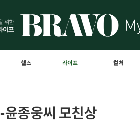
헬스
라이프
컬처
세-윤종웅씨 모친상