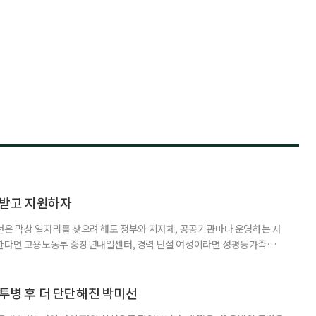
담받고 지원하자
년은 막상 일자리를 찾으려 해도 정부와 지자체, 공공기관마다 운영하는 사
원한다면 고용노동부 중장년내일센터, 경력 단절 여성이라면 성평등가족부
득을 함께 원한다면 보건복지부 노인일자리사업이 출발점이 될 수 있다.
 활용하는 것만으로도 새로운 일을 시작하는 문턱이 훨씬 낮아진다. 취업
 국민취업지원제도 구직활동이 쉽지 않은 사람을 위한 제도다. 개인별 취
 투병 후 더 단단해진 박미선