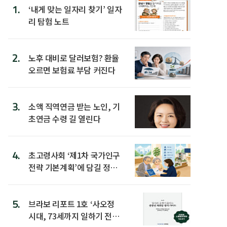
1.
‘내게 맞는 일자리 찾기’ 일자
리 탐험 노트
2.
노후 대비로 달러보험? 환율
오르면 보험료 부담 커진다
3.
소액 직역연금 받는 노인, 기
초연금 수령 길 열린다
4.
초고령사회 ‘제1차 국가인구
전략 기본계획’에 담길 정책
은
5.
브라보 리포트 1호 ‘사오정
시대, 73세까지 일하기 전략’