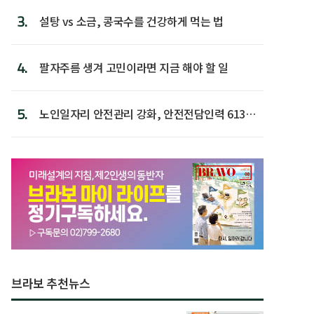
3.
설탕 vs 소금, 콩국수를 건강하게 먹는 법
4.
팔자주름 생겨 고민이라면 지금 해야 할 일
5.
노인일자리 안전관리 강화, 안전전담인력 613명
첫 배치
브라보 추천뉴스