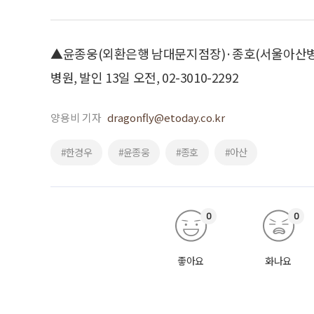
▲윤종웅(외환은행 남대문지점장)·종호(서울아산병원
병원, 발인 13일 오전, 02-3010-2292
양용비 기자
dragonfly@etoday.co.kr
#한경우
#윤종웅
#종호
#아산
0
0
좋아요
화나요