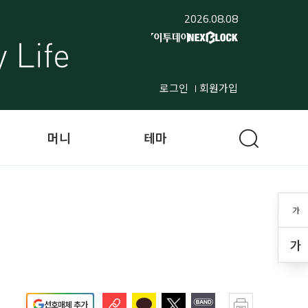
2026.08.08
로그인
회원가입
머니
테마
가
가
선호매체 추가