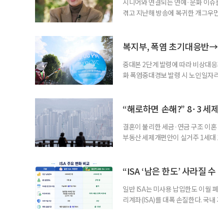
시니어와 연결되는 연예·문화 이슈를
겪고 지난해 방송에 복귀한 개그우먼
나 최근 개그맨 김영철의 유튜브 채
길을 끌었다. 투병 이후에도 자신의 
까. 오랜 방송 생활 뒤 전해진 투병
복지부, 폭염 초기대응반→
중대본 2단계 발령에 따라 비상대응기
화 폭염중대경보 발령 시 노인일자
초기대응반을 ‘폭염대응 비상대책본부
긴급회의를 열고 폭염대응 비상대책
책본부(중대본) 2단계(심각)가 발
“해로하면 손해?” 8·3 세
운영
결혼이 불리한 세금·연금 구조 이혼 
부동산 세제개편안이 실거주 1세대 1
고령 부부에게는 혼인을 유지하는 
세는 개인별로 부과하지만, 1세대 
부가 각자 집 한 채씩을 보유하면 한
“ISA ‘남은 한도’ 사라질 
일반 ISA는 미사용 납입한도 이월 
리계좌(ISA)를 대폭 손질한다. 국
금융 ISA’를 새로 만들고, 일정 