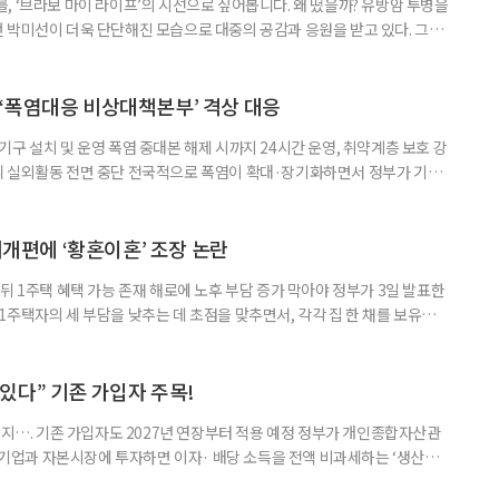
, ‘브라보 마이 라이프’의 시선으로 짚어봅니다. 왜 떴을까? 유방암 투병을
 박미선이 더욱 단단해진 모습으로 대중의 공감과 응원을 받고 있다. 그러
널에 출연한 그는 방송 활동을 그만하라는 악성 댓글을 받았다고 고백해 눈
삶을 이어가고 있는 박미선은 왜 이전보다 더 큰 관심과 사랑을 받고 있을
 소식 박미선은 재치 있는 말솜씨와 공감 능력으로
‘폭염대응 비상대책본부’ 격상 대응
구 설치 및 운영 폭염 중대본 해제 시까지 24시간 운영, 취약계층 보호 강
리 실외활동 전면 중단 전국적으로 폭염이 확대·장기화하면서 정부가 기존
’로 격상했다. 7일 보건복지부에 따르면 정은경 장관 주재로 폭염 대응
본부를 구성·운영하기로 했다. 이번 조치는 지난 2일 폭염 중앙재난안전대
령된 이후에도 폭염이 전국적으로 확대되고 장기화한 데 따른 것이다. 기존에
제개편에 ‘황혼이혼’ 조장 논란
뒤 1주택 혜택 가능 존재 해로에 노후 부담 증가 막아야 정부가 3일 발표한
주택자의 세 부담을 낮추는 데 초점을 맞추면서, 각각 집 한 채를 보유한
것보다 이혼이 경제적으로 유리해질 수 있다는 분석이 나온다. 종합부동산
1주택 공제와 세액공제 적용 여부는 부부를 하나의 세대로 묶어 판단한다. 부
 세대가 두 채를 가진 것으로 보지만, 실제 이혼해 주거와 생계를 분
수 있다” 기존 가입자 주목!
폐지…. 기존 가입자도 2027년 연장부터 적용 예정 정부가 개인종합자산관
내 기업과 자본시장에 투자하면 이자· 배당 소득을 전액 비과세하는 ‘생산적
소득 이하 청년에게는 납입액의 10%를 소득공제 해주는 방안도 추진한다. 다만