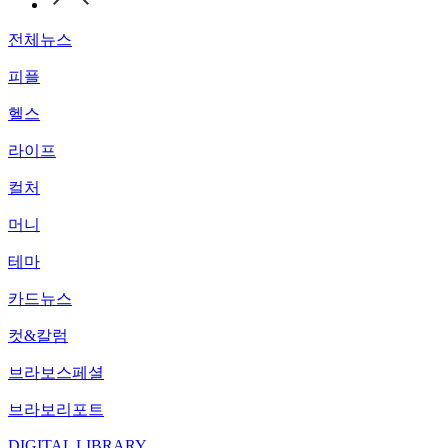
전체뉴스
피플
헬스
라이프
컬처
머니
테마
카드뉴스
컷&칼럼
브라보스페셜
브라보리포트
DIGITAL LIBRARY