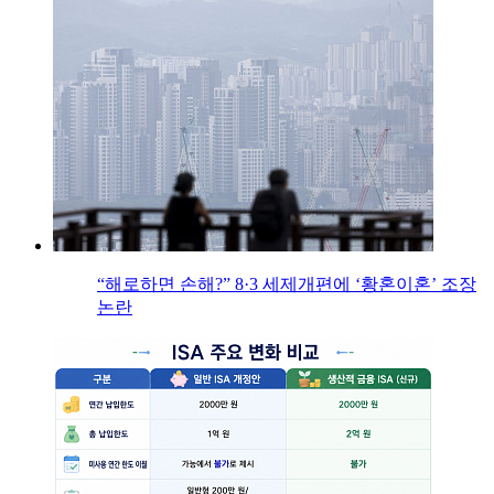
“해로하면 손해?” 8·3 세제개편에 ‘황혼이혼’ 조장
논란