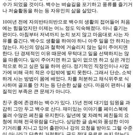
수가 되었을 것이다. 백수는 벼슬길을 포기하고 풍류를 즐기거
나 저술활동을 하는 등 자유인의 삶을 살았다.
10여년 전에 자의반타의반으로 백수의 생활의 접어들어 처음
에는 힘들었지만 이제는 어느 정도 익숙해졌다. 아니 즐기는
편이다. 아침부터 저녁까지 눈치 보지 않고 마음대로 사는 자
유를 즐긴다. 백수도 생활을 하여야 하니 아주 일을 안 하지는
않는다. 자신의 양심과 철학에 거슬리지 않는 일이 주어지면
한다. 단 경제적인 이유 때문에 무턱대고 일을 선택하지는 않
을 따름이다. 일이 주어지면 하고 일이 없으면 하고 싶은 개인
적으로 하고 싶은 일을 하며 쉰다. 정기적인 직장인이나 사업
가에 비해 극히 적은 수입밖에 벌지 못한다. 그래서 단순, 소박
하게 사는 방법이 몸에 배었다. 차를 처분하고 채식위주로 식
사하며 골프를 안 치는 등 단순한 삶을 산다. 마음이 편하니 물
질적인 부족은 큰 문제가 아니다.
친구 중에 존경하는 백수가 있다. 15년 전에 대기업 임원을 과
감히 그만 두고 백수로 산다. 재미있는 이야기를 페이스북에
올려 수많은 페친을 유지한다. 일년에 몇 차례씩 페친들의 요
청에 의해 전국유람을 다닌다. 상당한 글 솜씨와 풍성한 이야
기거리를 지니고 있어 출판이나 강의 요청을 받아도 그럴 수준
이 아니라고 단호히 거절한다. 글도 절대 유료로 쓰지 않는다