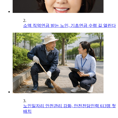
2.
소액 직역연금 받는 노인, 기초연금 수령 길 열린다
3.
노인일자리 안전관리 강화, 안전전담인력 613명 첫
배치