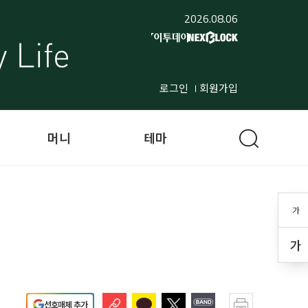
2026.08.06
로그인
회원가입
머니
테마
가
가
선호매체 추가