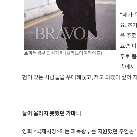
“제가
요. 초
을 주로
요령 피
▲파독광부 민석기씨 (브라보마이라이프)
주로 뽑
측에서 
험이 있는 사람들을 우대해줬고, 저도 되겠다 싶어 지
들어 올리지 못했던 가마니
영화 <국제시장>에는 파독광부를 지원했던 주인공 ‘