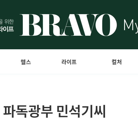
헬스
라이프
컬처
] 파독광부 민석기씨