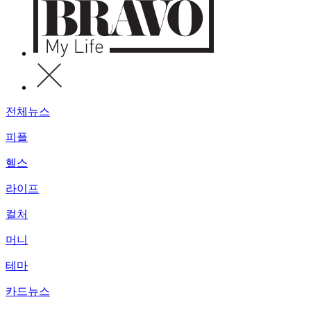
전체뉴스
피플
헬스
라이프
컬처
머니
테마
카드뉴스