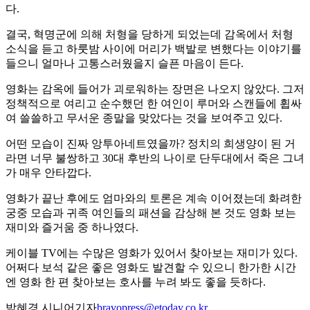
다.
결국, 혁명군에 의해 처형을 당하게 되었는데 감옥에서 처형
소식을 듣고 하룻밤 사이에 머리가 백발로 변했다는 이야기를
들으니 얼마나 고통스러웠을지 슬픈 마음이 든다.
영화는 감옥에 들어가 괴로워하는 장면은 나오지 않았다. 그저
정책적으로 여리고 순수했던 한 여인이 루머와 스캔들에 휩싸
여 쓸쓸하고 무서운 종말을 맞았다는 것을 보여주고 있다.
어떤 모습이 진짜 앙투아네트였을까? 정치의 희생양이 된 거
라면 너무 불쌍하고 30대 후반의 나이로 단두대에서 죽은 그녀
가 매우 안타깝다.
영화가 끝난 후에도 엄마와의 토론은 계속 이어졌는데 화려한
궁중 모습과 귀족 여인들의 패션을 감상해 본 것도 영화 보는
재미와 즐거움 중 하나였다.
케이블 TV에는 수많은 영화가 있어서 찾아보는 재미가 있다.
어쩌다 보석 같은 좋은 영화도 발견할 수 있으니 한가한 시간
엔 영화 한 편 찾아보는 호사를 누려 봐도 좋을 듯하다.
박혜경 시니어기자
bravopress@etoday.co.kr