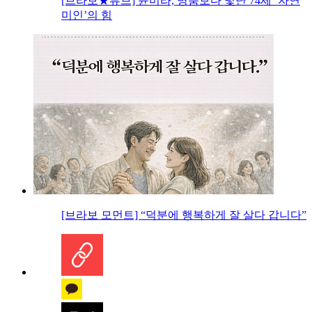
[브라보★튜브] 윤미라, 명품보다 빛난 74세 ‘자연
미인’의 힘
[브라보 모먼트] “덕분에 행복하게 잘 살다 갑니다”