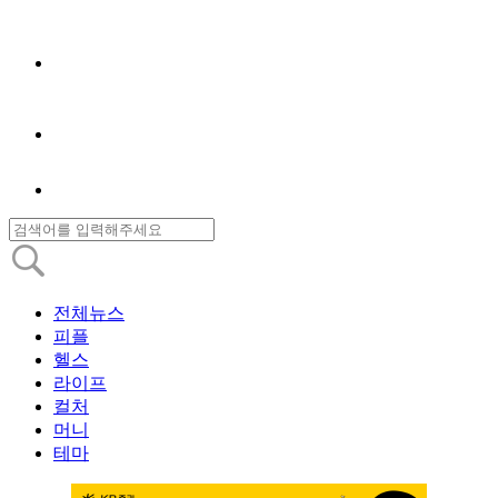
전체뉴스
피플
헬스
라이프
컬처
머니
테마