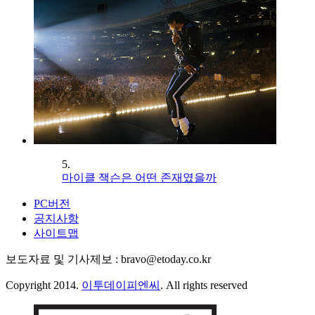
5.
마이클 잭슨은 어떤 존재였을까
PC버전
공지사항
사이트맵
보도자료 및 기사제보 : bravo@etoday.co.kr
Copyright 2014.
이투데이피엔씨
. All rights reserved