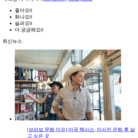
좋아요
0
화나요
0
슬퍼요
0
더 궁금해요
0
최신뉴스
[브라보 문화 이슈] 미국 텍사스, 이서진 은퇴 후 살
고 싶은 곳