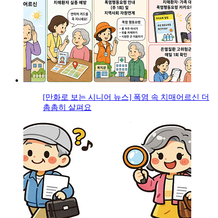
[만화로 보는 시니어 뉴스] 폭염 속 치매어르신 더
촘촘히 살펴요