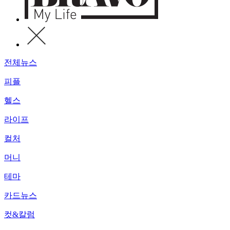
전체뉴스
피플
헬스
라이프
컬처
머니
테마
카드뉴스
컷&칼럼