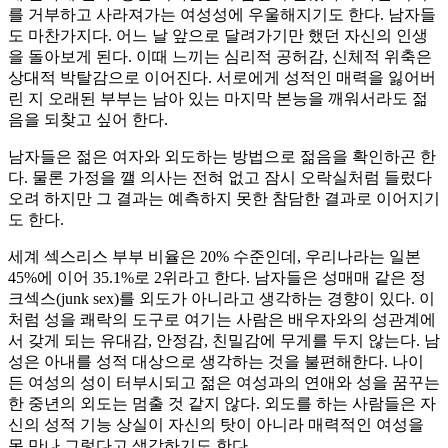
를 거부하고 사라져가는 여성성에 우울해지기도 한다. 남자들
도 마찬가지다. 어느 날 앞으로 달려가기만 했던 자신의 인생
을 돌아보게 된다. 이때 느끼는 심리적 공허감, 신체적 위축은
상대적 박탈감으로 이어진다. 서로에게 성적인 매력을 잃어버
린 지 오래된 부부는 남아 있는 마지막 본능을 깨워서라도 젊
음을 되찾고 싶어 한다.
남자들은 젊은 여자와 외도하는 방법으로 젊음을 확인하곤 한
다. 물론 가정을 깰 의사는 전혀 없고 잠시 오락실처럼 들렀다
오려 하지만 그 결과는 예측하지 못한 참담한 결과로 이어지기
도 한다.
세계 섹스리스 부부 비율은 20% 수준인데, 우리나라는 일본
45%에 이어 35.1%로 2위라고 한다. 남자들은 성매매 같은 정
크섹스(junk sex)를 외도가 아니라고 생각하는 경향이 있다. 이
처럼 성을 쾌락의 도구로 여기는 사람은 배우자와의 성관계에
서 갖게 되는 유대감, 안정감, 친밀감에 무게를 두지 않는다. 남
성은 아내를 성적 대상으로 생각하는 것을 불편해한다. 나이
든 여성의 성이 터부시되고 젊은 여성과의 연애와 성을 꿈꾸는
한 중년의 외도는 멈출 것 같지 않다. 외도를 하는 사람들은 자
신의 성적 기능 상실이 자신의 탓이 아니라 매력적인 여성을
못 만나 그렇다고 생각하기도 한다.