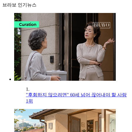
브라보 인기뉴스
1.
"후회하지 않으려면" 60세 넘어 끊어내야 할 사람
1위