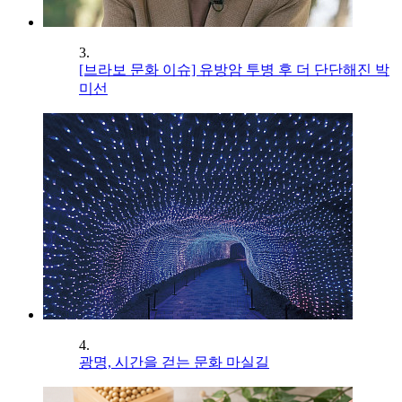
3.
[브라보 문화 이슈] 유방암 투병 후 더 단단해진 박
미선
4.
광명, 시간을 걷는 문화 마실길