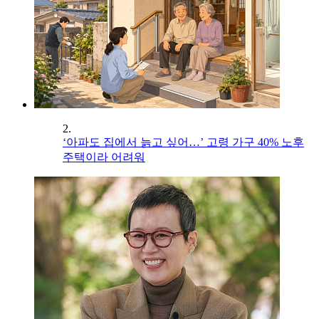
2.
‘아파도 집에서 늙고 싶어…’ 고령 가구 40% 노후
주택이라 어려워