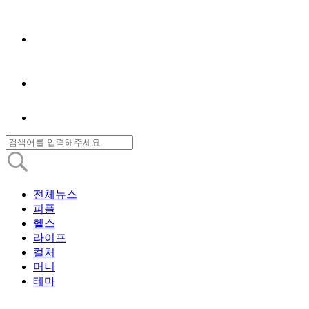
전체뉴스
피플
헬스
라이프
컬처
머니
테마