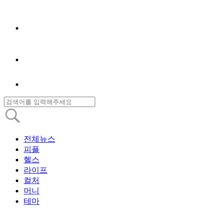
전체뉴스
피플
헬스
라이프
컬처
머니
테마