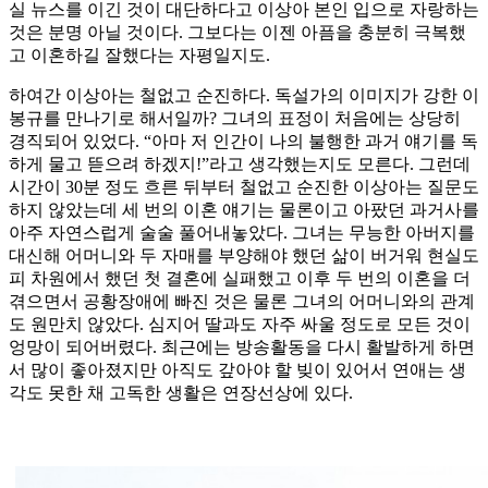
실 뉴스를 이긴 것이 대단하다고 이상아 본인 입으로 자랑하는
것은 분명 아닐 것이다. 그보다는 이젠 아픔을 충분히 극복했
고 이혼하길 잘했다는 자평일지도.
하여간 이상아는 철없고 순진하다. 독설가의 이미지가 강한 이
봉규를 만나기로 해서일까? 그녀의 표정이 처음에는 상당히
경직되어 있었다. “아마 저 인간이 나의 불행한 과거 얘기를 독
하게 물고 뜯으려 하겠지!”라고 생각했는지도 모른다. 그런데
시간이 30분 정도 흐른 뒤부터 철없고 순진한 이상아는 질문도
하지 않았는데 세 번의 이혼 얘기는 물론이고 아팠던 과거사를
아주 자연스럽게 술술 풀어내놓았다. 그녀는 무능한 아버지를
대신해 어머니와 두 자매를 부양해야 했던 삶이 버거워 현실도
피 차원에서 했던 첫 결혼에 실패했고 이후 두 번의 이혼을 더
겪으면서 공황장애에 빠진 것은 물론 그녀의 어머니와의 관계
도 원만치 않았다. 심지어 딸과도 자주 싸울 정도로 모든 것이
엉망이 되어버렸다. 최근에는 방송활동을 다시 활발하게 하면
서 많이 좋아졌지만 아직도 갚아야 할 빚이 있어서 연애는 생
각도 못한 채 고독한 생활은 연장선상에 있다.