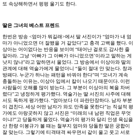
또 속상해하면서 펑펑 울기도 한다.
딸은 그녀의 베스트 프렌드
한번은 방송 <엄마가 뭐길래>에서 딸 서진이가 “엄마가 내 엄
마가 아니었으면 더 잘됐을 거 같았다”고 충격 고백을 했다. 이
상아는 어이없다는 반응을 보이며 “태어난 걸로도 감사한 줄
알아라. 그냥 ‘아빠가 그 아빠가 아니었으면’이라고 말하는 게
낫지 않냐”라고 말하면서 울었다. 그 방송에서 이상아와 딸의
관계에 대해 역술가에게 물었더니 “둘이 절대 안 맞는다. 창과
방패다. 누군가 하나는 패턴을 바꿔야 한다”며 “모녀가 계속
충돌하는 이유는, 이상아 입에서 칼이 나오기 때문이다. 이런
사람들이 오해를 많이 받는다. 그 부분이 이상아의 복을 차버
렸다”고 냉정하게 평가했다. 역술가는 딸 서진의 사주에 대해
서도 독하게 평가했다. “엄마보다 더 파란만장하다. 남자 부분
이 겹친다. 세상 어떤 남자가 와도 만족을 못한다”는 직설적 평
가에도 아랑곳하지 않고 서진은 “미래의 내 남편 직업은 무엇
이냐?”고 당돌하게 물었다. 역술가의 평가와 달리 인생 육십을
산 한량 이봉규가 볼 때는 철부지 엄마와 당돌한 딸은 궁합이
잘 맞는다. 그렇기에 티격태격 싸우면서 같이 울고 웃고 서로