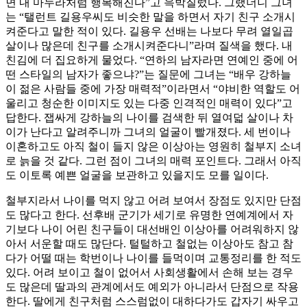
면 내 마누라처럼 행복해진다”고 윽박질렀다. 그랬더니 그녀
는 “탤런트 길용우씨도 비슷한 말을 하면서 자기 친구 소개시
켜준다고 말한 적이 있다. 길용우 선배는 나보다 무려 열일곱
살이나 많은데 친구를 소개시켜준다니”라며 질색을 했다. 내
친김에 더 집요하게 물었다. “연하의 남자라면 연예인 중에 어
떤 스타일의 남자가 좋으냐?”는 질문에 그녀는 “배우 강하늘
이 젊은 사람들 중에 가장 매력적”이라면서 “야비한 역할도 어
울리고 청순한 이미지도 있는 다중 인격적인 매력이 있다”고
답한다. 잽싸게 강하늘의 나이를 검색한 뒤 열여덟 살이나 차
이가 난다고 알려주니까 그녀의 얼굴이 빨개졌다. 세 번이나
이혼하고도 아직 철이 들지 않은 이상아는 영원히 철부지 소녀
로 늙을 것 같다. 그런 점이 그녀의 매력 포인트다. 그래서 아직
도 이토록 예쁜 얼굴을 보관하고 있을지도 모를 일이다.
철부지라서 나이를 먹지 않고 어려 보여서 장점도 있지만 단점
도 많다고 한다. 선후배 군기가 세기로 유명한 연예계에서 자
기보다 나이 어린 친구들이 대선배인 이상아를 어려워하지 않
아서 서운할 때도 많단다. 털털하고 철없는 이상아도 참고 참
다가 어떨 때는 학번이나 나이를 들먹이며 교통정리를 한 적도
있다. 어려 보이고 철이 없어서 사회생활에서 손해 보는 경우
도 많은데 딸과의 관계에서도 예외가 아니라서 단점으로 작용
한다. 딸에게 친구처럼 스스럼없이 대하다가도 갑자기 싸우고