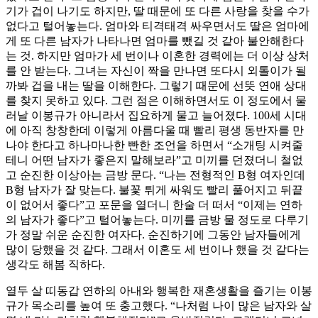
기가 겁이 나기도 하지만, 딸 때문에 또 다른 사랑을 찾을 수가
없다고 털어놓는다. 엄마와 티격태격 싸우면서도 딸은 엄마에
게 또 다른 남자가 나타나면 엄마를 뺐길 것 같아 불안해한다
는 것. 하지만 엄마가 세 번이나 이혼한 경력에는 더 이상 상처
를 안 받는다. 그녀는 자신이 짝을 만나면 또다시 외톨이가 될
까봐 겁을 내는 딸을 이해한다. 그렇기 때문에 선뜻 연애 상대
를 찾지 못하고 있다. 그런 점은 이해하면서도 이 정도에서 물
러날 이봉규가 아니라서 집요하게 물고 늘어졌다. 100세 시대
에 아직 창창한데 이렇게 아름다울 때 빨리 평생 동반자를 만
나야 한다고 하나마나한 빤한 조언을 하면서 “소개팅 시켜줄
테니 어떤 남자가 좋은지 말해보라”고 미끼를 던졌더니 철없
고 순진한 이상아는 금방 문다. “나는 전형적인 B형 여자인데
B형 남자가 잘 맞는다. 불꽃 튀게 싸워도 빨리 풀어지고 뒤끝
이 없어서 좋다”고 포문을 열더니 한술 더 떠서 “이제는 연하
의 남자가 좋다”고 털어놓는다. 미끼를 금방 물 정도로 다루기
가 정말 쉬운 순진한 여자다. 순진하기에 그동안 남자들에게
많이 당했을 것 같다. 그래서 이혼도 세 번이나 했을 것 같다는
생각도 해봄 직하다.
열두 살 띠동갑 연하의 아내와 행복한 재혼생활을 즐기는 이봉
규가 목소리를 높여 또 충고했다. “나처럼 나이 많은 남자와 살