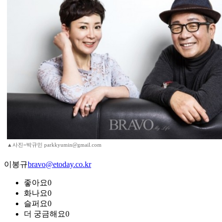
▲사진=박규민 parkkyumin@gmail.com
이봉규
bravo@etoday.co.kr
좋아요
0
화나요
0
슬퍼요
0
더 궁금해요
0