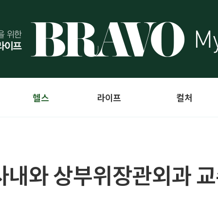
헬스
라이프
컬처
 사내와 상부위장관외과 교