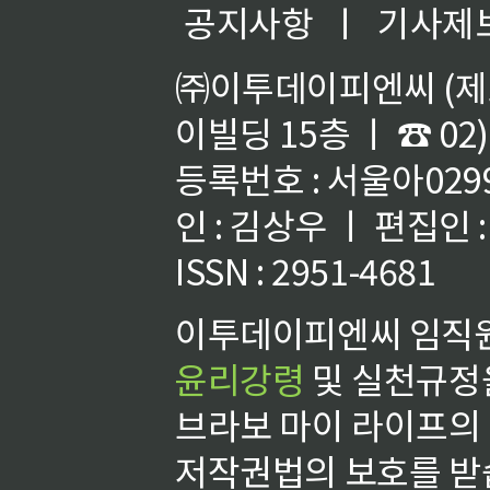
공지사항
ㅣ
기사제
㈜이투데이피엔씨 (제호
이빌딩 15층 ㅣ ☎ 02)
등록번호 : 서울아02992
인 : 김상우 ㅣ 편집인
ISSN : 2951-4681
이투데이피엔씨 임직원
윤리강령
및 실천규정을
브라보 마이 라이프의
저작권법의 보호를 받