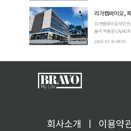
투자증권 ‘제약·바이오
리가켐바이오, 파트
리가켐바이오사이언스
술이 적용된 CA242
(FDA)으로부터 임상시험계획
2026-07-31 09:19
는 위장관암 환자를 대
회사소개
ㅣ
이용약