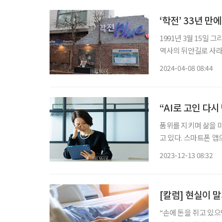
‘학전’ 33년 만에
1991년 3월 15일 
역사의 뒤안길로 사라졌
울 학(學) 밭 전(田
2024-04-08 08:44
중문화의 산실이었으
“AI로 고인 다시
품위를 지키며 삶을 마
고 있다. 스마트폰 
확대되고 있다. 그 결
2023-12-13 08:32
[칼럼] 현실이 
“손에 돈을 쥐고 있으면 