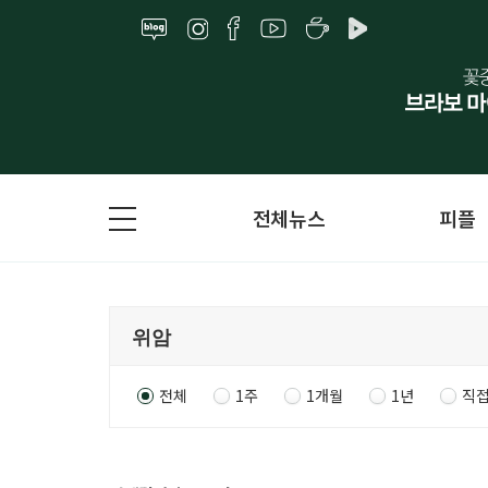
전체뉴스
피플
전체
1주
1개월
1년
직