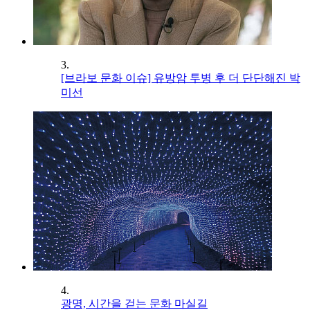
3.
[브라보 문화 이슈] 유방암 투병 후 더 단단해진 박
미선
4.
광명, 시간을 걷는 문화 마실길