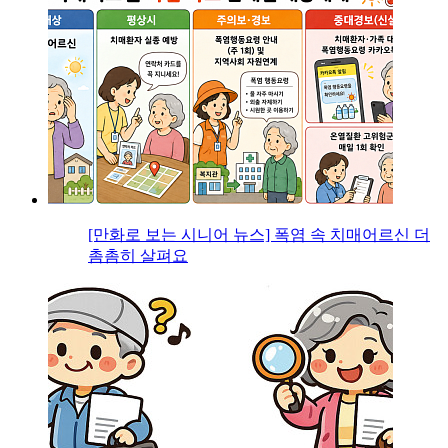
[만화로 보는 시니어 뉴스] 폭염 속 치매어르신 더
촘촘히 살펴요