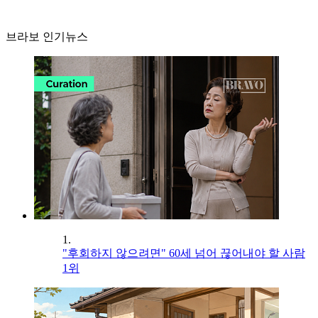
브라보 인기뉴스
1.
"후회하지 않으려면" 60세 넘어 끊어내야 할 사람
1위