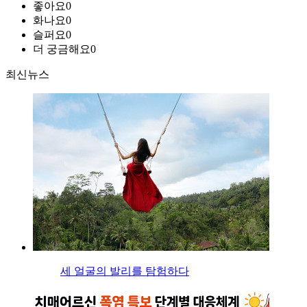
좋아요
0
화나요
0
슬퍼요
0
더 궁금해요
0
최신뉴스
세 얼굴의 발리를 탐험하다