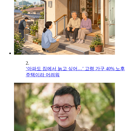
2.
‘아파도 집에서 늙고 싶어…’ 고령 가구 40% 노후
주택이라 어려워