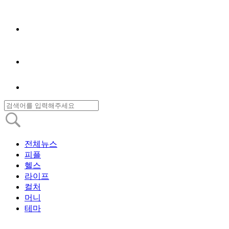
전체뉴스
피플
헬스
라이프
컬처
머니
테마