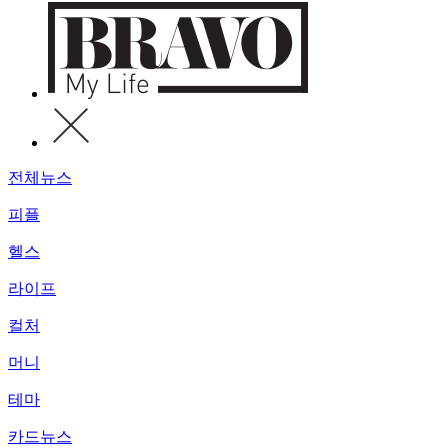
전체뉴스
피플
헬스
라이프
컬처
머니
테마
카드뉴스