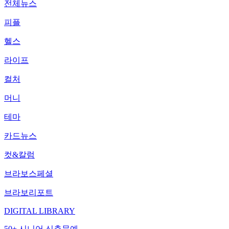
전체뉴스
피플
헬스
라이프
컬처
머니
테마
카드뉴스
컷&칼럼
브라보스페셜
브라보리포트
DIGITAL LIBRARY
50+ 시니어 신춘문예