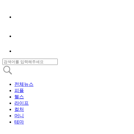
전체뉴스
피플
헬스
라이프
컬처
머니
테마