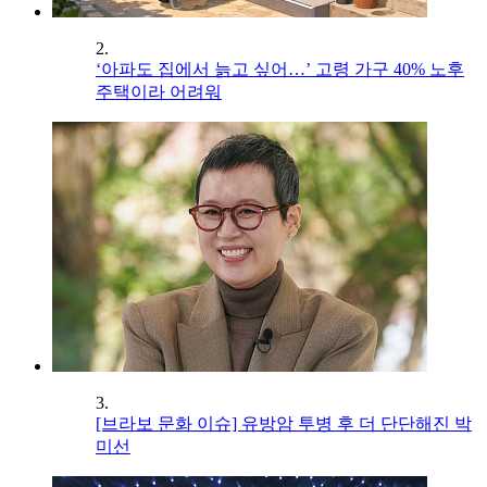
2.
‘아파도 집에서 늙고 싶어…’ 고령 가구 40% 노후
주택이라 어려워
3.
[브라보 문화 이슈] 유방암 투병 후 더 단단해진 박
미선