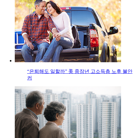
“은퇴해도 일할까” 美 중장년 고소득층 노후 불안
커