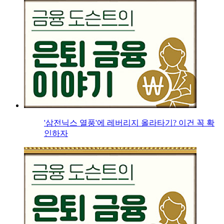
'삼전닉스 열풍'에 레버리지 올라타기? 이건 꼭 확
인하자