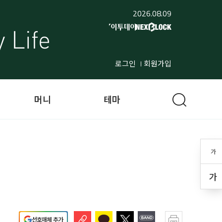
2026.08.09
로그인
회원가입
머니
테마
가
가
선호매체 추가