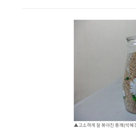
▲고소하게 잘 볶아진 통깨(박혜