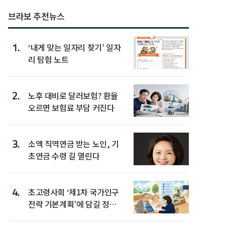
브라보 추천뉴스
1.
‘내게 맞는 일자리 찾기’ 일자
리 탐험 노트
2.
노후 대비로 달러보험? 환율
오르면 보험료 부담 커진다
3.
소액 직역연금 받는 노인, 기
초연금 수령 길 열린다
4.
초고령사회 ‘제1차 국가인구
전략 기본계획’에 담길 정책
은