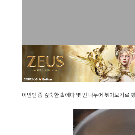
이번엔 좀 깊숙한 솥에다 몇 번 나누어 볶아보기로 했