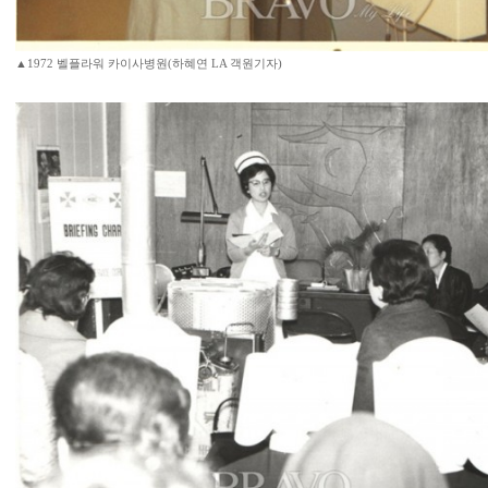
▲1972 벨플라워 카이사병원(하혜연 LA 객원기자)