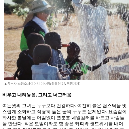
▲유분자 소망소사이어티 이사장(하혜연 LA 객원기자)
비우고 내려놓음, 그리고 너그러움
여든셋의 그녀는 누구보다 건강하다. 여전히 붉은 립스틱을 멋
스럽게 소화하고 적당히 높은 굽의 구두도 문제없다. 요즘같이
화사한 봄날에는 어김없이 연분홍 네일컬러를 바르고 사람들
을 만난다. 작은 모임이라도 향 좋은 커피와 샌드위치를 내어