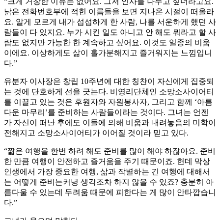
“크게 거창한 이유는 없어요. 그저 인사를 나누고 싶더라고요.
낡은 전화번호부에 적힌 이름들을 보면 지나온 시절이 떠올라
요. 알게 모르게 내가 섭섭하게 한 사람, 나를 서운하게 했던 사
람들이 다 있지요. 누가 시킨 일도 아니고 안 해도 뭐라고 할 사
람도 없지만 가능한 한 계속하고 싶어요. 이것도 일종의 비움
이에요. 이상하게도 삶이 홀가분해지고 즐거워지는 느낌입니
다.”
유분자 이사장은 창립 10주년에 대한 칭찬이 자신에게 집중되
는 것에 단호하게 선을 긋는다. 비영리단체인 소망소사이어티
를 이끌고 있는 것은 후원자와 자원봉사자, 그리고 함께 ‘아름
다운 마무리’를 준비하는 사람들이라는 것이다. 그녀는 언젠
가 자신이 떠난 후에도 이들에 의해 비움과 내려놓음의 미학이
전해지고 소망소사이어티가 이어질 것이라 믿고 있다.
“짧은 여행을 한번 하려 해도 준비를 많이 해야 하잖아요. 준비
한 만큼 여행이 안전하고 즐거움을 주기 때문이죠. 헌데 막상
인생에서 가장 중요한 여행, 삶과 작별하는 긴 여행에 대해서
는 어떻게 준비는커녕 생각조차 하지 않을 수 있죠? 충분히 아
름다울 수 있는데 두려움 때문에 피한다는 게 많이 안타깝습니
다.”