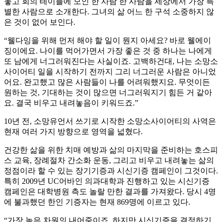
놓고 회의 테이블에 모인 한 사람 한 사람을 세상에서 가장 특
별한 사람으로 소개한다. 그녀의 삶 어느 한 구석 소중하지 않
은 것이 없어 보인다.
“웰다잉을 위해 먼저 해야 할 일이 뭔지 아세요? 바로 웰에이
징이에요. 나이를 먹어가면서 가장 좋은 것 중 하나는 나에게
또 남에게 너그러워진다는 사실이죠. 고백하건대, 나는 소망소
사이어티 일을 시작하기 전까지 그리 너그러운 사람은 아니었
어요. 완고했고 많은 사람들이 나를 어려워했지요. 무엇이든
원하는 것, 기대하는 것이 많으면 너그러워지기 힘든 거 같아
요. 결국 비우고 내려놓음이 키워드죠.”
10년 전, 소망유언서 쓰기로 시작한 소망소사이어티의 사역은
현재 여러 가지 방향으로 영역을 넓혔다.
건강한 삶을 위한 치매 예방과 삶의 마지막을 준비하는 호스피
스 교육, 장례절차 간소화 운동, 그리고 비우고 내려놓는 삶의
정점이라 할 수 있는 장기기증과 시신기증 캠페인이 그것이다.
특히 2009년 UC어바인 의과대학과 진행하고 있는 시신기증
캠페인은 대학병원 측도 놀랄 만한 결과를 가져왔다. 당시 4명
에 불과했던 한인 기증자는 현재 869명에 이르고 있다.
“가장 높은 차원의 내어줌이죠. 하지만 시신기증을 결정하기