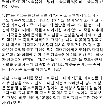
깨달았다고 한다. 죽음에는 당하는 죽음과 맞이하는 죽음이 있
다는 것을.
“당하는 죽음은 본인은 물론 가족까지도 불행하게 만듭니다.
극도의 두려움으로 삶에만 집착하지요. 살려 달라 소리치고 나
중엔 의료진과 가족에게 분노와 원망을 퍼부어요. 한 번도 자
신의 죽음에 대해 가족들과 이야기한 적이 없으니 죽음 이후에
도 가족들은 장례 문제를 두고 갈등과 언쟁을 벌이게 돼요. 반
면 맞이하는 죽음은 아름답기 그지없습니다. 마음의 평정을 가
지려 애쓰며 가족들에게 사랑과 감사의 뜻을 전해요. 평소 좋
아했던 음악을 듣고 자신이 믿는 절대자에게 기도하죠. 마지막
의료행위와 장례에 관한 뜻도 가족들에게 미리 전해 모든 절차
가 평화롭게 진행됩니다. 가족들은 온전히 고인을 추모하면서
서로를 위로하는 데 집중할 수 있어요. 이렇듯 준비하는 죽음
은 나와 가족 모두를 위한 일이에요.”
사실 다니는 교회를 중심으로 주변의 나이 지긋한 어르신들에
게 유언장을 쓰라고 권하고 다닌 지는 꽤 오래됐다. 당시 세상
은 온통 웰빙을 부르짖던 시절이다. 온 세상 사람들이 잘 살아
보자는데 그녀 홀로 잘 죽는 법을 외치고 다닌 셈이다. 돌아보
면 그것이 바로 ‘웰다잉’ 운동이었다. 물론 그때는 그런 단어조
차 없었지만.