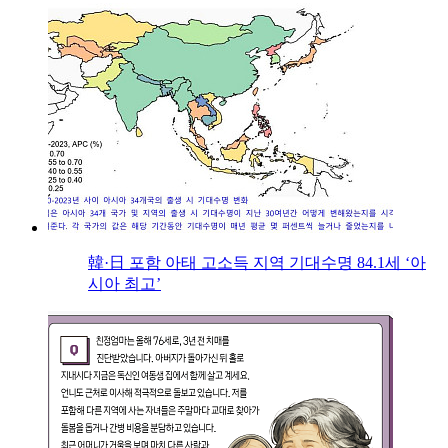
韓·日 포함 아태 고소득 지역 기대수명 84.1세 ‘아
시아 최고’