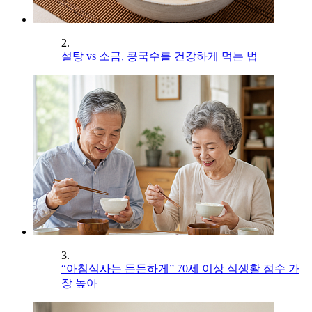
2.
설탕 vs 소금, 콩국수를 건강하게 먹는 법
3.
“아침식사는 든든하게” 70세 이상 식생활 점수 가
장 높아