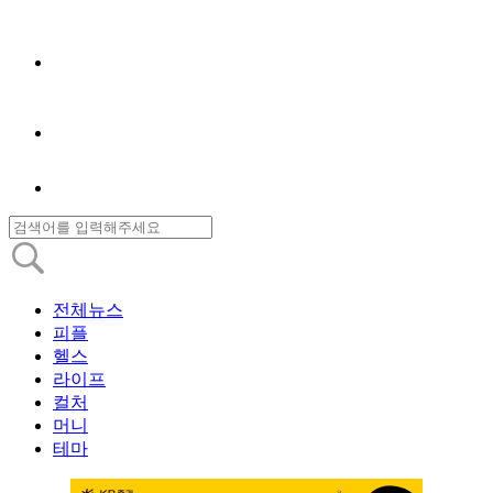
전체뉴스
피플
헬스
라이프
컬처
머니
테마