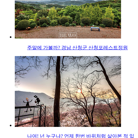
주말에 가볼까? 경남 산청군 산청포레스트정원
나여! 넌 누구냐? 언제 한번 바위처럼 살아본 적 있