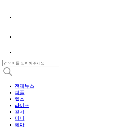
전체뉴스
피플
헬스
라이프
컬처
머니
테마