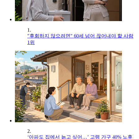
1.
"후회하지 않으려면" 60세 넘어 끊어내야 할 사람
1위
2.
‘아파도 집에서 늙고 싶어…’ 고령 가구 40% 노후