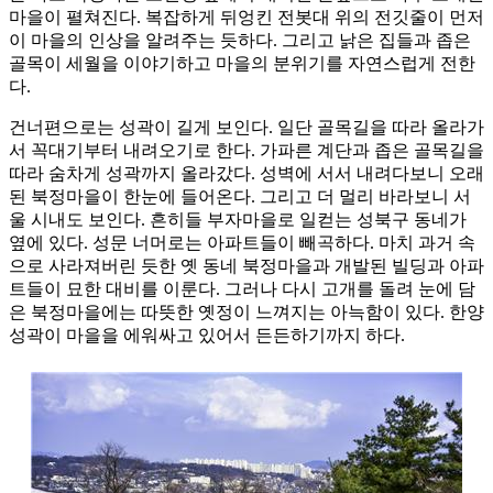
마을이 펼쳐진다. 복잡하게 뒤엉킨 전봇대 위의 전깃줄이 먼저
이 마을의 인상을 알려주는 듯하다. 그리고 낡은 집들과 좁은
골목이 세월을 이야기하고 마을의 분위기를 자연스럽게 전한
다.
건너편으로는 성곽이 길게 보인다. 일단 골목길을 따라 올라가
서 꼭대기부터 내려오기로 한다. 가파른 계단과 좁은 골목길을
따라 숨차게 성곽까지 올라갔다. 성벽에 서서 내려다보니 오래
된 북정마을이 한눈에 들어온다. 그리고 더 멀리 바라보니 서
울 시내도 보인다. 흔히들 부자마을로 일컫는 성북구 동네가
옆에 있다. 성문 너머로는 아파트들이 빼곡하다. 마치 과거 속
으로 사라져버린 듯한 옛 동네 북정마을과 개발된 빌딩과 아파
트들이 묘한 대비를 이룬다. 그러나 다시 고개를 돌려 눈에 담
은 북정마을에는 따뜻한 옛정이 느껴지는 아늑함이 있다. 한양
성곽이 마을을 에워싸고 있어서 든든하기까지 하다.