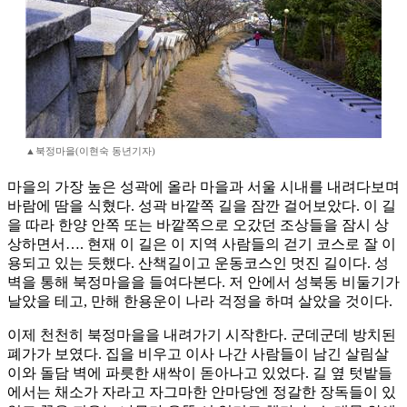
▲북정마을(이현숙 동년기자)
마을의 가장 높은 성곽에 올라 마을과 서울 시내를 내려다보며
바람에 땀을 식혔다. 성곽 바깥쪽 길을 잠깐 걸어보았다. 이 길
을 따라 한양 안쪽 또는 바깥쪽으로 오갔던 조상들을 잠시 상
상하면서…. 현재 이 길은 이 지역 사람들의 걷기 코스로 잘 이
용되고 있는 듯했다. 산책길이고 운동코스인 멋진 길이다. 성
벽을 통해 북정마을을 들여다본다. 저 안에서 성북동 비둘기가
날았을 테고, 만해 한용운이 나라 걱정을 하며 살았을 것이다.
이제 천천히 북정마을을 내려가기 시작한다. 군데군데 방치된
폐가가 보였다. 집을 비우고 이사 나간 사람들이 남긴 살림살
이와 돌담 벽에 파릇한 새싹이 돋아나고 있었다. 길 옆 텃밭들
에서는 채소가 자라고 자그마한 안마당엔 정갈한 장독들이 있