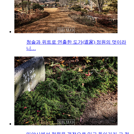
청솔과 위트로 연출한 도가(道家) 정원의 멋이라
니…