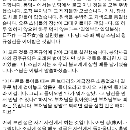
각합니다. 봉암사에서는 법당에서 불교 아닌 것들을 모두 추방
했습니다. 오직 부처님과 그 제자들만 모셨습니다. 가사, 장삼
도 새로 만들어 입었습니다. 원색을 추방하고 괴색으로 통일했
습니다. 요즘 스님들의 장삼이 그때 만들어진 것입니다. 또 하
루 일하지 않으면 하루 먹지 않는다는 ‘일일부작 일일불식(一
日不作 一日不食)’을 실천했습니다. 당나라 때 백장 스님의 청
규정신을 이어받은 것입니다.
이 모든 것을 공주규약에 담아 그대로 실천했습니다. 봉암사결
사의 공주규약은 오래된 법이었지만 삿된 것들을 물리친 새 길
이었습니다. 스님께서는 또 우리 불교계에 삼천 배를 남기셨습
니다. 스님은 이렇게 말씀하셨습니다.
“이 대문을 들어올 때는 돈 보따리와 계급장은 소용없으니 일
주문 밖에 걸어놓고 알몸만 들어오라고 하지요. 사람만 들어오
라 이겁니다. 그리고 들어오면 ‘내가 뭐가 잘났다고 당신을 먼
저 만날 수 있나?’ 하지요. 부처님을 찾아왔다면 부처님부터 뵈
라는 뜻입니다. 부처님을 정말로 뵈려면 절을 삼천 번은 해야
지요.”
어찌 보면 절은 자기 자신에게 하는 것입니다. 어떤 상(像)이나
그림이나 조각에 절을 해도 결국은 자신에게 돌아옵니다. 흙덩