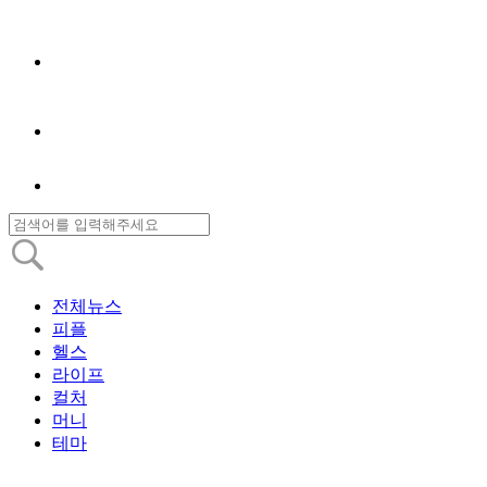
전체뉴스
피플
헬스
라이프
컬처
머니
테마