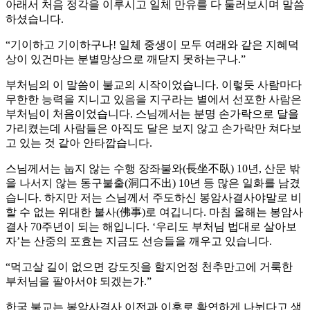
아래서 처음 정각을 이루시고 일체 만유를 다 둘러보시며 말씀
하셨습니다.
“기이하고 기이하구나! 일체 중생이 모두 여래와 같은 지혜덕
상이 있건마는 분별망상으로 깨닫지 못하는구나.”
부처님의 이 말씀이 불교의 시작이었습니다. 이렇듯 사람마다
무한한 능력을 지니고 있음을 지구라는 별에서 선포한 사람은
부처님이 처음이었습니다. 스님께서는 분명 손가락으로 달을
가리켰는데 사람들은 아직도 달은 보지 않고 손가락만 쳐다보
고 있는 것 같아 안타깝습니다.
스님께서는 눕지 않는 수행 장좌불와(長坐不臥) 10년, 산문 밖
을 나서지 않는 동구불출(洞口不出) 10년 등 많은 일화를 남겼
습니다. 하지만 저는 스님께서 주도하신 봉암사결사야말로 비
할 수 없는 위대한 불사(佛事)로 여깁니다. 마침 올해는 봉암사
결사 70주년이 되는 해입니다. ‘우리도 부처님 법대로 살아보
자’는 산중의 포효는 지금도 선승들을 깨우고 있습니다.
“먹고살 길이 없으면 강도짓을 할지언정 천추만고에 거룩한
부처님을 팔아서야 되겠는가.”
한국 불교는 봉암사결사 이전과 이후로 확연하게 나뉜다고 생