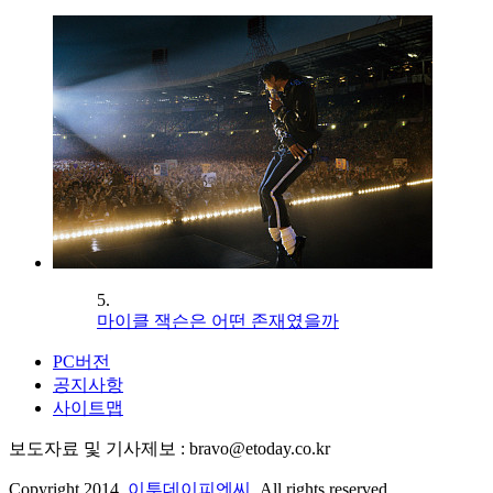
5.
마이클 잭슨은 어떤 존재였을까
PC버전
공지사항
사이트맵
보도자료 및 기사제보 : bravo@etoday.co.kr
Copyright 2014.
이투데이피엔씨
. All rights reserved