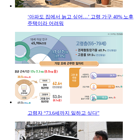
‘아파도 집에서 늙고 싶어…’ 고령 가구 40% 노후
주택이라 어려워
고령자 “73.6세까지 일하고 싶다”