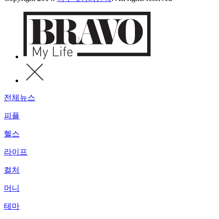
전체뉴스
피플
헬스
라이프
컬처
머니
테마