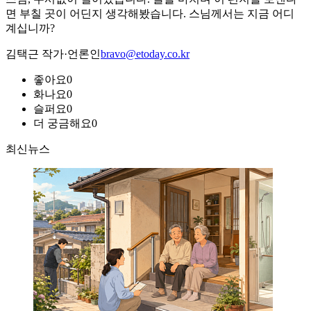
면 부칠 곳이 어딘지 생각해봤습니다. 스님께서는 지금 어디
계십니까?
김택근 작가·언론인
bravo@etoday.co.kr
좋아요
0
화나요
0
슬퍼요
0
더 궁금해요
0
최신뉴스