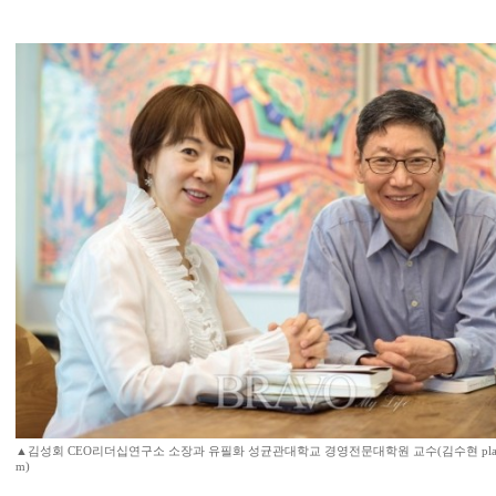
▲김성회 CEO리더십연구소 소장과 유필화 성균관대학교 경영전문대학원 교수(김수현 player08
m)