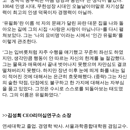
고 “궁극적 공부력은 마음 경영과 통한다”는 생각이 들었다.
100세 인생 시대, 무한성장 시대인 오늘날이야말로 자기성찰
력이 최고의 인생 덕목이자 경쟁력이 아닐까.
‘유필화’란 이름 석 자의 문패가 달린 파란 대문 집을 나와 돌
아오는 길에 그의 시집 <사랑은 사랑이 아닙니다>를 다시 펼
쳐보았다. 그는 ‘나의 묘비명’이라는 시에서 ‘인간 유필화’를
이렇게 관조한다.
‘그는 입버릇처럼 자주 수행을 얘기했고 꾸준히 좌선도 하였
지만, 생각만큼 행동이 안 따르는 자신의 한계를 늘 절감했다.
그는 물욕과 애욕에서 끝내 벗어나지 못했으며 자만심도 결코
떨쳐버리지 못했다. 하지만 장년 이후 눈에 띄게 화를 내는 일
이 적어진 것에 대해서는 은근히 흐뭇해했다. (중략) 그는 자신
의 숱한 약점, 단점에도 불구하고 한 가지에 대해서는 자부심
을 품고 있었다. 그것은 수시로 스스로를 되돌아보는 태도였
다. 그의 이름은 유필화였다.’
>>김성회 CEO리더십연구소 소장
연세대학교 졸업. 경영학 박사. 서울과학종합대학원 겸임교수.