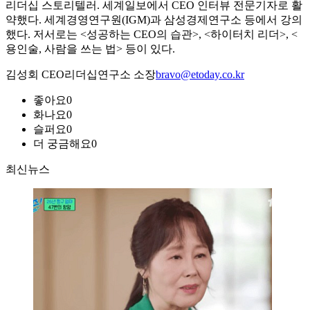
리더십 스토리텔러. 세계일보에서 CEO 인터뷰 전문기자로 활
약했다. 세계경영연구원(IGM)과 삼성경제연구소 등에서 강의
했다. 저서로는 <성공하는 CEO의 습관>, <하이터치 리더>, <
용인술, 사람을 쓰는 법> 등이 있다.
김성회 CEO리더십연구소 소장
bravo@etoday.co.kr
좋아요
0
화나요
0
슬퍼요
0
더 궁금해요
0
최신뉴스