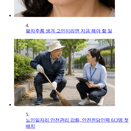
4.
팔자주름 생겨 고민이라면 지금 해야 할 일
5.
노인일자리 안전관리 강화, 안전전담인력 613명 첫
배치