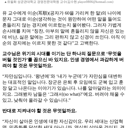
▲유필화 성균관대학교 경영전문대학원 교수(김수현 player0806@hotmail.com)
유 교수에게 이순(耳順)(공자가 60을 가리켜 한 말)의 나이에
문자 그대로 이순(생각하는 것이 원만하여 어떤 말을 들어도
흔들리지 않는 경지)에 이르렀는지 물어봤다. 그러자 가볍게
손사래를 치며 “칭찬, 아부의 말에 흔들리지 않을 자신은 있는
데 비난, 싫은 말에는 그리 편하지 않고 신경이 쓰인다. 아직 이
순의 경지에는 이르지 못한 것 같다”고 고백한다.
교수님은 위기의 시대를 이기는 단 하나의 질문으로 ‘무엇을
버릴 것인가’를 꼽으신 바 있지요. 인생 경영에서 과감하게 버
려야 할 것은 무엇일까요.
“자만심입니다. ‘왕년에’와 ‘내가 누군데’가 자만심을 대변하
는 대표적인 말입니다. 장군은 은퇴 후 모임에도 군복 입고 훈
장 달고 나온다는 이야기가 있습니다. 나를 알아달라는 의미이
지요. 그래봤자 남들은 ‘그래서(so what)?’예요. 버려야 채울 수
있고, 낮춰야 올라갈 수 있습니다.”
반대로 지켜내야 할 것은 무엇일까요.
“자신이 살아온 인생에 대한 자신감이요. 우리 세대는 산업혁
명, 민주화를 달성한 세대 아닙니까. 열심히 살아온 것이지, 결