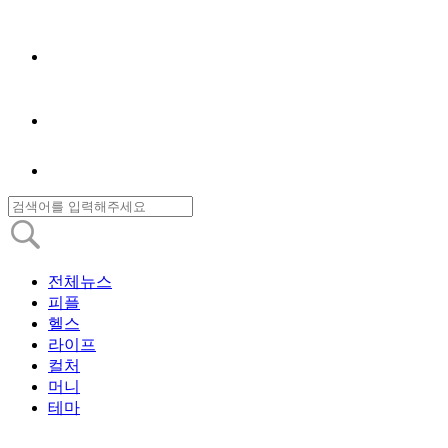
전체뉴스
피플
헬스
라이프
컬처
머니
테마