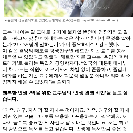
▲유필화 성균관대학교 경영전문대학원 교수(김수현 player0806@hotmail.com)
그는 “나이는 말 그대로 숫자에 불과할 뿐인데 연장자라고 말
을 다짜고짜 낮추며 하대하는 것은 삼가야 한다며 무엇을 말하
는가보다 ‘어떻게 말하는가’가 더 중요하다”고 강조했다. 그는
이 같은 겸양의 태도를 평생친구인 헤르만 지몬 교수를 통해
체득할 수 있었다고 말했다. 헤르만 지몬 교수는 ‘유럽의 피터
드러커’로 불리는 독일의 경영학자다. “일국의 대통령에서부
터 차 나르는 직원에 이르기까지 차별 없이 존중하고, 즐겁게
대화를 하는 지몬 교수에게서 학문적 열정뿐 아니라 리더의 소
양까지 배울 수 있었다”는 술회다.
행복한 인생 2막을 위한 교수님의 ‘인생 경영 비법’을 듣고 싶
습니다.
“가족, 친구, 자신과 잘 지내는 것이지요. 가족, 친구와 잘 지내
려면 있는 모습 그대로를 수용하고 포용하는 게 필요해요. 또
나이 들수록 중요한 게 자신과 잘 지내는 것인데요. 저는 최고
의 방법으로 독서를 꼽고 싶습니다. 인생에 독서만큼 좋은 것