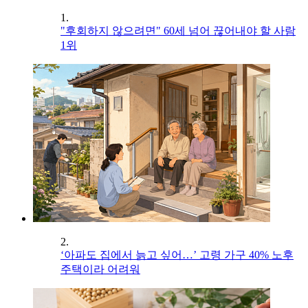
1.
"후회하지 않으려면" 60세 넘어 끊어내야 할 사람
1위
2.
‘아파도 집에서 늙고 싶어…’ 고령 가구 40% 노후
주택이라 어려워