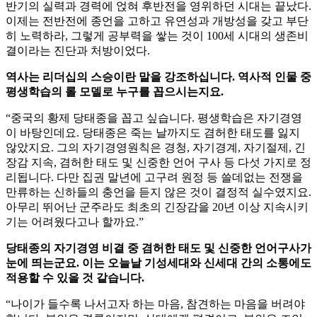
반기의 실력과 경력에 얹혀 후반전을 영위하던 시대는 끝났다.
이제는 전반전에 종언을 고하고 유연성과 개방성을 갖고 부단
히 노력하라, 그렇게 공부력을 쌓는 것이 100세 시대의 생존비
결이라는 진단과 처방이었다.
역사는 리더십의 스승이란 말을 강조하십니다. 역사적 인물 중
평생학습의 롤 모델로 누구를 꼽으시는지요.
“중국의 황제 당태종을 꼽고 싶습니다. 평생학습은 자기경영
이 바탕인데요. 당태종은 죽는 날까지도 겸허한 태도를 잃지
않았지요. 그의 자기경영원칙은 경청, 자기경계, 자기절제, 긴
장감 지속, 겸허한 태도 및 신중한 언어 구사 등 다섯 가지로 정
리됩니다. 다만 집권 말년에 고구려 원정 등 쓸데없는 전쟁을
만류하는 신하들의 충언을 듣지 않은 것이 결정적 실수였지요.
아무리 뛰어난 군주라도 최초의 긴장감을 20년 이상 지속시키
기는 어려웠다고나 할까요.”
당태종의 자기경영 비결 중 겸허한 태도 및 신중한 언어구사가
눈에 띄는군요. 이는 오늘날 기성세대와 신세대 간의 소통에도
적용할 수 있을 것 같습니다.
“나이가 들수록 나서고자 하는 마음, 참견하는 마음을 버려야