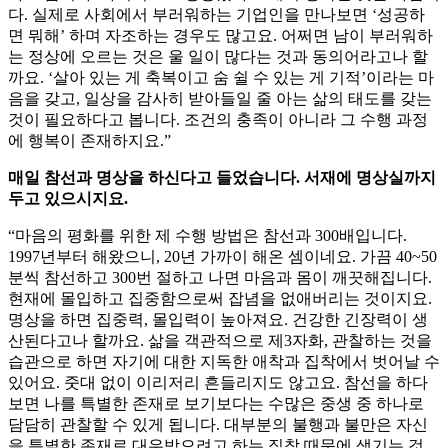
다. 실제로 사회에서 부러워하는 기업인을 만나보면 ‘성공하
면 뭐해’ 하며 자조하는 경우도 많고요. 어쩌면 남이 부러워하
는 정상에 오르는 것은 울 일이 많다는 것과 동의어라고나 할
까요. ‘살아 있는 게 축복이고 숨 쉴 수 있는 게 기적’이라는 마
음을 갖고, 일상을 감사히 받아들일 줄 아는 삶의 태도를 갖는
것이 필요하다고 봅니다. 조건의 충족이 아니라 그 수행 과정
에 행복이 존재하지요.”
매일 참선과 명상을 하신다고 들었습니다. 서재에 명상실까지
두고 있으시지요.
“마음의 평화를 위한 제 수행 방법은 참선과 300배입니다.
1997년부터 해왔으니, 20년 가까이 해온 셈이네요. 가끔 40~50
분씩 참선하고 300번 절하고 나면 마음과 몸이 깨끗해집니다.
현재에 몰입하고 집중함으로써 잡념을 없애버리는 것이지요.
명상을 하면 집중력, 몰입력이 높아져요. 건강한 긴장력이 생
산된다고나 할까요. 삶을 객관적으로 제3자화, 관찰하는 것을
습관으로 하면 자기에 대한 지독한 애착과 집착에서 벗어날 수
있어요. 줏대 없이 이리저리 흔들리지도 않고요. 참선을 하다
보면 나를 특별한 존재로 보기보다는 수많은 중생 중 하나로
담담히 관찰할 수 있게 됩니다. 대부분의 불행과 불만은 자신
을 특별한 존재로 대우받으려고 하는 집착 때문에 생기는 것