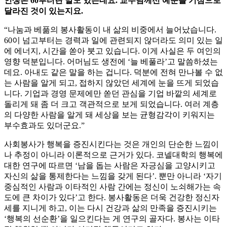
인생은 60부터란 말도 있는데요. 교수님께선 예순을 기점으로
달라진 것이 있는지요.
“나눔과 베풂의 봉사활동이 내 삶의 비중에서 늘어났습니다.
60이 넘고부터는 경력과 일에 관련되지 않더라도 의미 있는 일
에 에너지, 시간을 쏟아 붓고 있습니다. 이게 사실은 두 여인의
영향 덕분입니다. 어머님도 생전에 ‘늘 베풀라’고 말씀하셨는
데요. 아내도 같은 말을 하는 겁니다. 덕분에 전혀 만나볼 수 없
는 사람을 알게 되고, 접하지 않았던 세계에 눈을 뜨게 되었습
니다. 기업과 경영 문제에만 쏟던 관심을 기업 바깥의 세계로
돌리게 돼 좀 더 크고 객관적으로 보게 되었습니다. 여러 계층
의 다양한 사람을 알게 돼 세상을 보는 균형감각이 키워지는
부수효과도 있더군요.”
사회봉사가 행복을 증진시킨다는 것은 개인의 단순한 느낌이
나 추정이 아니라 이론적으로 근거가 있다. 코넬대학의 행복에
대한 연구에 따르면 ‘남을 돕는 사람은 자긍심을 고양시키고
자신의 삶을 통제한다는 느낌을 갖게 된다’. 뿐만 아니라 ‘자기
중심적인 사람과 이타적인 사람 간에는 정신이 노쇠해가는 속
도에 큰 차이가 있다’고 한다. 봉사활동은 더욱 건강한 정신자
세를 지니게 하고, 이는 다시 건강과 삶의 만족을 증진시키는
‘행복의 선순환’을 일으킨다는 게 연구의 골자다. 봉사는 이타