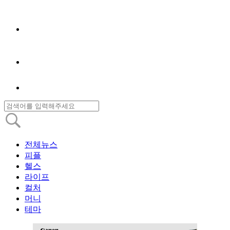
전체뉴스
피플
헬스
라이프
컬처
머니
테마