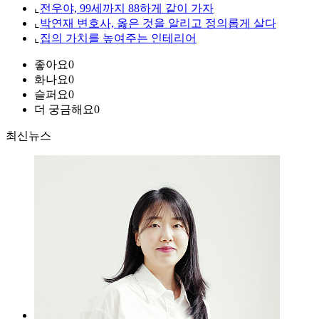
⌞
전우야, 99세까지 88하게 같이 가자
⌞
박연재 변호사, 옳은 것을 알리고 정의롭게 살다
⌞
집의 가치를 높여주는 인테리어
좋아요
0
화나요
0
슬퍼요
0
더 궁금해요
0
최신뉴스