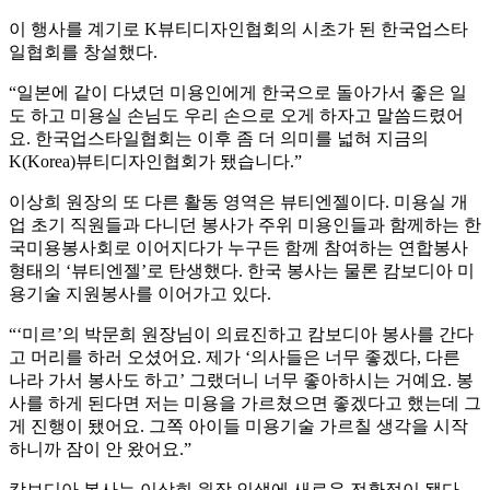
이 행사를 계기로 K뷰티디자인협회의 시초가 된 한국업스타
일협회를 창설했다.
“일본에 같이 다녔던 미용인에게 한국으로 돌아가서 좋은 일
도 하고 미용실 손님도 우리 손으로 오게 하자고 말씀드렸어
요. 한국업스타일협회는 이후 좀 더 의미를 넓혀 지금의
K(Korea)뷰티디자인협회가 됐습니다.”
이상희 원장의 또 다른 활동 영역은 뷰티엔젤이다. 미용실 개
업 초기 직원들과 다니던 봉사가 주위 미용인들과 함께하는 한
국미용봉사회로 이어지다가 누구든 함께 참여하는 연합봉사
형태의 ‘뷰티엔젤’로 탄생했다. 한국 봉사는 물론 캄보디아 미
용기술 지원봉사를 이어가고 있다.
“‘미르’의 박문희 원장님이 의료진하고 캄보디아 봉사를 간다
고 머리를 하러 오셨어요. 제가 ‘의사들은 너무 좋겠다, 다른
나라 가서 봉사도 하고’ 그랬더니 너무 좋아하시는 거예요. 봉
사를 하게 된다면 저는 미용을 가르쳤으면 좋겠다고 했는데 그
게 진행이 됐어요. 그쪽 아이들 미용기술 가르칠 생각을 시작
하니까 잠이 안 왔어요.”
캄보디아 봉사는 이상희 원장 인생에 새로운 전환점이 됐다.