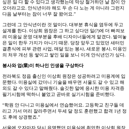
싶은 일 다 할 수 있다고 생각했는데 막상 철거하던 날 잠이 안
오더라고요. 안식년이라 해도 두 손 다 노는 게 아니라 그런지
다음 날부터는 잠이 너무 잘 왔어요.”
그런데 그 안식년이란 것 말이다. 대부분 휴식을 염두에 두고
설계를 한다. 이상희 원장은 그 하고 싶다던 일(?)에 더 빠져보
려 미용실 운영 대부분을 후배 디자이너들에게 맡겼다. 벌여놓
은 일이 한두 가지가 아니기 때문. 당장 앞두고 있었던 새터민
결혼식에 피부 관련 사업, 매달 있는 봉사, 새로운 봉사, 미용인
의 처우 개선 등 쌓이고 쌓인 일을 보니 이게 안식년인가 싶다.
봉사와 업(業)이 하나인 인생을 구상하다
전라북도 정읍 출신인 이상희 원장은 성공하려고 미용계에 입
문했다. 미용실에 갔더니 기술을 배우면 서울도 갈 수 있고 해
외도 갈 수 있다고 말해줬다. 솔깃한 말에 응시한 미용 자격증
필기시험에 떡하니 붙었고 곧바로 실기시험을 준비했다.
“학원 안 다니고 미용실에서 연습했어요. 고등학교 친구들 데
리고 가서 머리 잘라주면서 두세 달 정도 훈련했고 합격 1년 정
도 후에 상경했죠.”
서울에 오자마자 당시 유명했던 미용실에 취업한 이상희 원장