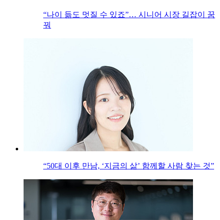
“나이 듦도 멋질 수 있죠”… 시니어 시장 길잡이 꿈
꿔
“50대 이후 만남, ‘지금의 삶’ 함께할 사람 찾는 것”