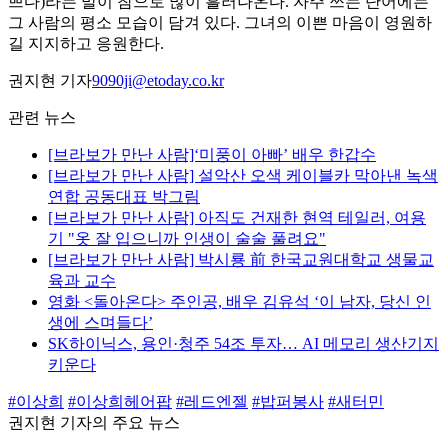
쁘다)라는 말이 참으로 많이 흘러나온다. 자주 쓰는 단어에는
그 사람의 평소 모습이 담겨 있다. 그녀의 이쁜 마음이 영원하
길 지지하고 응원한다.
권지현 기자
9090ji@etoday.co.kr
관련 뉴스
[브라보가 만난 사람]‘미풍이 아빠’ 배우 한갑수
[브라보가 만난 사람] 설악산 오색 케이블카 막아낸 녹색
연합 공동대표 박그림
[브라보가 만난 사람] 아직도 건재한 현역 테일러, 여용
기 "옷 잘 입으니까 인생이 술술 풀려요"
[브라보가 만난 사람] 박시룡 前 한국교원대학교 생물교
육과 교수
영화 <돌아온다> 주인공, 배우 김유석 ‘이 남자, 당신 인
생에 스며들다’
SK하이닉스, 용인·청주 54조 투자… AI 메모리 생산기지
키운다
#이상희
#이상희헤어팝
#레드엔젤
#밥퍼봉사
#새터민
권지현 기자의 주요 뉴스