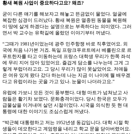
황새 복원 사업이 중요하다고요? 왜죠?
굳이 다른 얘기를 해보자고 해놓고 뜬금없이 물었다. 얼굴에
복잡한 심경이 드러났다. 황새 복원은 멸종된 동물을 복원해
이 땅에 살게 하겠다는 설명으로는 부족하다는 의미였다. 그러
면서 박 교수는 유학길에 올랐던 이야기부터 꺼냈다.
“그때가 1981년이었는데 광주 민주항쟁 바로 직후였어요. 외
국에 처음 나가본 거죠. 독일 프랑크푸르트에서 베를린으로 르
푸트한자를 타고 이동하는데 프랑스 대학생 무리가 한쪽 좌석
에 무리 지어 앉아 있었어요. 즐겁게 담소를 나누는데 그게 그
렇게 부럽더라고요. 그 당시 우리가 많이 못살았어요. 저애들
은 여유 있게 왔다 갔다 하는데 나는 지금 이 나이에 뭘 배우겠
다고 유럽이라는 곳을 가고 있나. 눈물이 나더라고요.”
유럽에 가보니 모든 것이 풍부했다. 대형 마트가 넘쳐났고 사
람들은 활기차 보였다. 문화충격이었다. 당시 한국은 모두가
급물살을 이겨내며 살던 시절이었다. 시국을 의식한 듯 현 대
통령에 대한 이야기도 조심스럽게 꺼냈다.
“박근혜 대통령하고 저는 1952년생 동갑입니다. 대학 시절 학
생들이 데모한다고 계엄령을 내리고 학교 문을 닫아버렸어요.