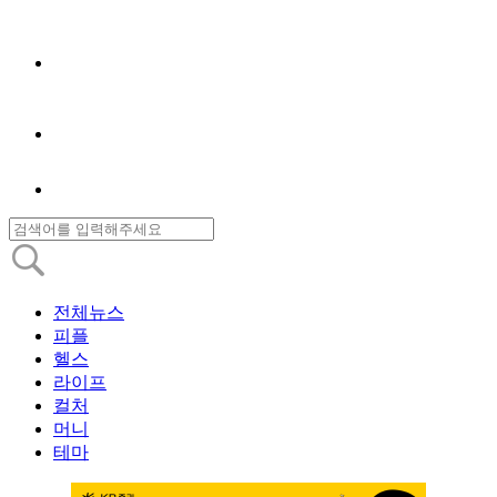
전체뉴스
피플
헬스
라이프
컬처
머니
테마