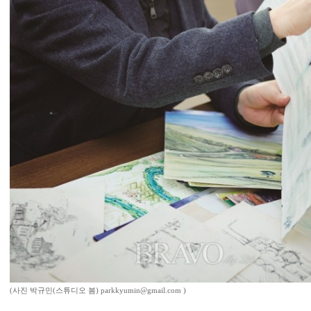
(사진 박규민(스튜디오 봄) parkkyumin@gmail.com )