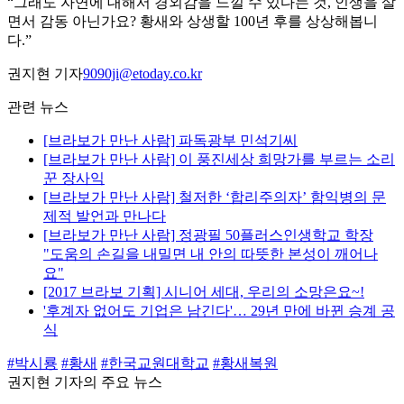
“그래도 자연에 대해서 경외감을 느낄 수 있다는 것, 인생을 살
면서 감동 아닌가요? 황새와 상생할 100년 후를 상상해봅니
다.”
권지현 기자
9090ji@etoday.co.kr
관련 뉴스
[브라보가 만난 사람] 파독광부 민석기씨
[브라보가 만난 사람] 이 풍진세상 희망가를 부르는 소리
꾼 장사익
[브라보가 만난 사람] 철저한 ‘합리주의자’ 함익병의 문
제적 발언과 만나다
[브라보가 만난 사람] 정광필 50플러스인생학교 학장
"도움의 손길을 내밀면 내 안의 따뜻한 본성이 깨어나
요"
[2017 브라보 기획] 시니어 세대, 우리의 소망은요~!
'후계자 없어도 기업은 남긴다'… 29년 만에 바뀐 승계 공
식
#박시룡
#황새
#한국교원대학교
#황새복원
권지현 기자의 주요 뉴스