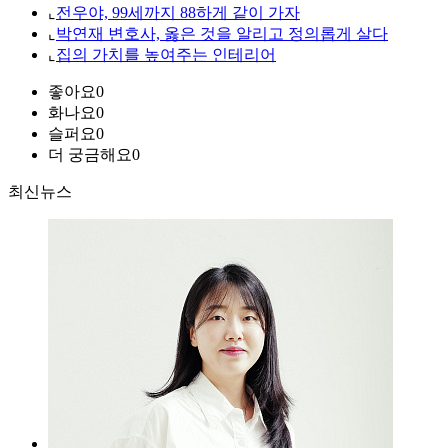
⌞
전우야, 99세까지 88하게 같이 가자
⌞
박연재 변호사, 옳은 것을 알리고 정의롭게 살다
⌞
집의 가치를 높여주는 인테리어
좋아요
0
화나요
0
슬퍼요
0
더 궁금해요
0
최신뉴스