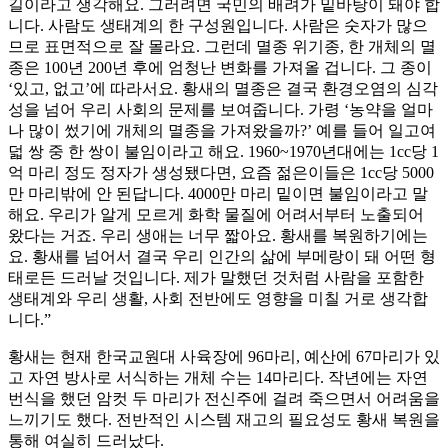
길이라고 생각해요. 그러려면 국민의 배려가 밑바탕이 돼야 합
니다. 사람도 생태계의 한 구성원입니다. 사람은 숫자가 많으
므로 표면적으로 잘 몰라요. 그런데 멸종 위기종, 한 개체의 멸
종은 100년 200년 후에 엄청난 변화를 가져올 겁니다. 그 종이
‘있고, 없고’에 따라서요. 황새의 멸종은 결국 환경오염의 심각
성을 넘어 우리 사회의 문제를 보여줍니다. 가령 ‘농약을 얼마
나 많이 썼기에 개체의 멸종을 가져왔을까?’ 예를 들어 일고여
덟 쌍 중 한 쌍이 불임이라고 해요. 1960~1970년대에는 1cc당 1
억 마리 정도 정자가 생성됐다면, 요즘 젊은이들은 1cc당 5000
만 마리밖에 안 된답니다. 4000만 마리 밑이면 불임이라고 말
해요. 우리가 알게 모르게 화학 물질에 어려서부터 노출되어
왔다는 거죠. 우리 생애는 너무 짧아요. 황새를 복원하기에는
요. 황새를 넘어서 결국 우리 인간의 삶에 부메랑이 돼 어떤 형
태로든 드러날 것입니다. 제가 말했던 것처럼 사람을 포함한
생태계와 우리 생활, 사회 전반에도 영향을 미칠 거로 생각합
니다.”
황새는 현재 한국교원대 사육장에 96마리, 예산에 67마리가 있
고 자연 방사로 서식하는 개체 수는 14마리다. 작년에는 자연
번식을 했던 암컷 두 마리가 전신주에 걸려 죽으면서 어려움을
느끼기도 했다. 전반적인 시스템 재고의 필요성도 황새 복원을
통해 여실히 드러났다.