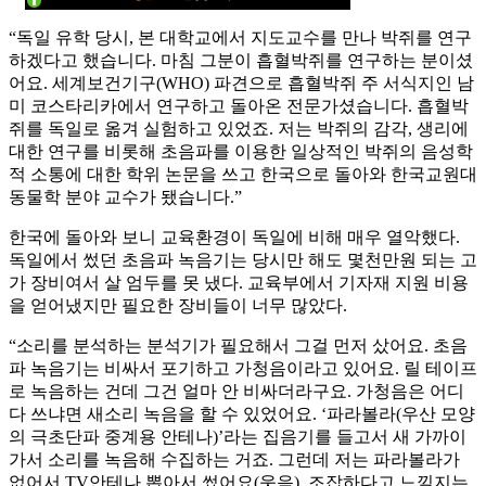
“독일 유학 당시, 본 대학교에서 지도교수를 만나 박쥐를 연구
하겠다고 했습니다. 마침 그분이 흡혈박쥐를 연구하는 분이셨
어요. 세계보건기구(WHO) 파견으로 흡혈박쥐 주 서식지인 남
미 코스타리카에서 연구하고 돌아온 전문가셨습니다. 흡혈박
쥐를 독일로 옮겨 실험하고 있었죠. 저는 박쥐의 감각, 생리에
대한 연구를 비롯해 초음파를 이용한 일상적인 박쥐의 음성학
적 소통에 대한 학위 논문을 쓰고 한국으로 돌아와 한국교원대
동물학 분야 교수가 됐습니다.”
한국에 돌아와 보니 교육환경이 독일에 비해 매우 열악했다.
독일에서 썼던 초음파 녹음기는 당시만 해도 몇천만원 되는 고
가 장비여서 살 엄두를 못 냈다. 교육부에서 기자재 지원 비용
을 얻어냈지만 필요한 장비들이 너무 많았다.
“소리를 분석하는 분석기가 필요해서 그걸 먼저 샀어요. 초음
파 녹음기는 비싸서 포기하고 가청음이라고 있어요. 릴 테이프
로 녹음하는 건데 그건 얼마 안 비싸더라구요. 가청음은 어디
다 쓰냐면 새소리 녹음을 할 수 있었어요. ‘파라볼라(우산 모양
의 극초단파 중계용 안테나)’라는 집음기를 들고서 새 가까이
가서 소리를 녹음해 수집하는 거죠. 그런데 저는 파라볼라가
없어서 TV안테나 뽑아서 썼어요(웃음). 조잡하다고 느낄지는