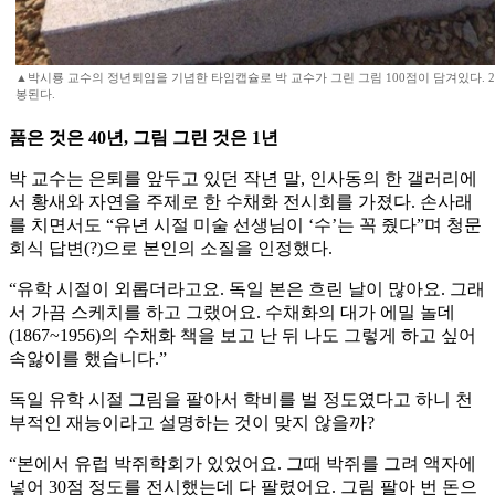
▲박시룡 교수의 정년퇴임을 기념한 타임캡슐로 박 교수가 그린 그림 100점이 담겨있다. 209
봉된다.
품은 것은 40년, 그림 그린 것은 1년
박 교수는 은퇴를 앞두고 있던 작년 말, 인사동의 한 갤러리에
서 황새와 자연을 주제로 한 수채화 전시회를 가졌다. 손사래
를 치면서도 “유년 시절 미술 선생님이 ‘수’는 꼭 줬다”며 청문
회식 답변(?)으로 본인의 소질을 인정했다.
“유학 시절이 외롭더라고요. 독일 본은 흐린 날이 많아요. 그래
서 가끔 스케치를 하고 그랬어요. 수채화의 대가 에밀 놀데
(1867~1956)의 수채화 책을 보고 난 뒤 나도 그렇게 하고 싶어
속앓이를 했습니다.”
독일 유학 시절 그림을 팔아서 학비를 벌 정도였다고 하니 천
부적인 재능이라고 설명하는 것이 맞지 않을까?
“본에서 유럽 박쥐학회가 있었어요. 그때 박쥐를 그려 액자에
넣어 30점 정도를 전시했는데 다 팔렸어요. 그림 팔아 번 돈으