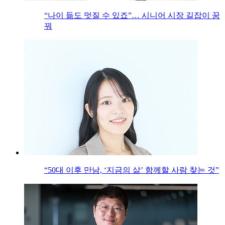
“나이 듦도 멋질 수 있죠”… 시니어 시장 길잡이 꿈
꿔
“50대 이후 만남, ‘지금의 삶’ 함께할 사람 찾는 것”