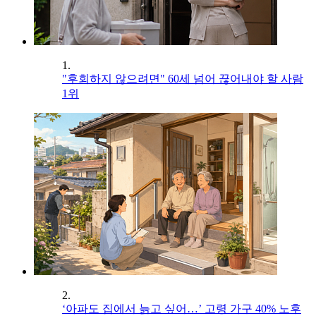
1.
"후회하지 않으려면" 60세 넘어 끊어내야 할 사람
1위
2.
‘아파도 집에서 늙고 싶어…’ 고령 가구 40% 노후