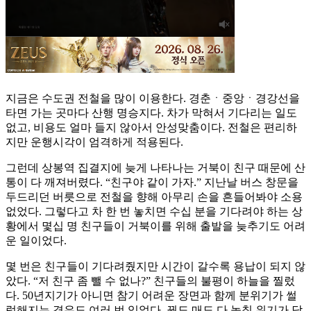
지금은 수도권 전철을 많이 이용한다. 경춘ㆍ중앙ㆍ경강선을
타면 가는 곳마다 산행 명승지다. 차가 막혀서 기다리는 일도
없고, 비용도 얼마 들지 않아서 안성맞춤이다. 전철은 편리하
지만 운행시각이 엄격하게 적용된다.
그런데 상봉역 집결지에 늦게 나타나는 거북이 친구 때문에 산
통이 다 깨져버렸다. “친구야 같이 가자.” 지난날 버스 창문을
두드리던 버릇으로 전철을 향해 아무리 손을 흔들어봐야 소용
없었다. 그렇다고 차 한 번 놓치면 수십 분을 기다려야 하는 상
황에서 몇십 명 친구들이 거북이를 위해 출발을 늦추기도 어려
운 일이었다.
몇 번은 친구들이 기다려줬지만 시간이 갈수록 용납이 되지 않
았다. “저 친구 좀 뺄 수 없나?” 친구들의 불평이 하늘을 찔렀
다. 50년지기가 아니면 참기 어려운 장면과 함께 분위기가 썰
렁해지는 경우도 여러 번 있었다. 꿩도 매도 다 놓칠 위기가 닥