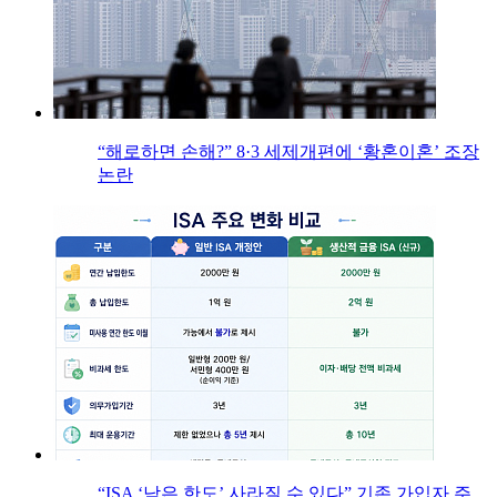
“해로하면 손해?” 8·3 세제개편에 ‘황혼이혼’ 조장
논란
“ISA ‘남은 한도’ 사라질 수 있다” 기존 가입자 주