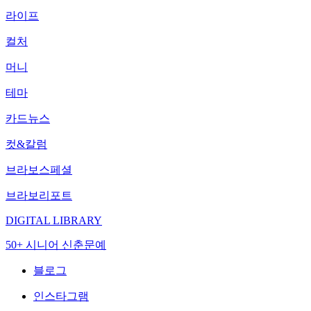
라이프
컬처
머니
테마
카드뉴스
컷&칼럼
브라보스페셜
브라보리포트
DIGITAL LIBRARY
50+ 시니어 신춘문예
블로그
인스타그램