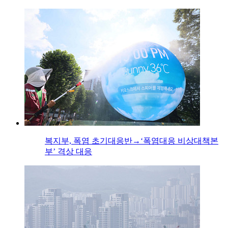
복지부, 폭염 초기대응반→‘폭염대응 비상대책본
부’ 격상 대응