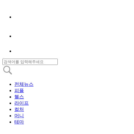
전체뉴스
피플
헬스
라이프
컬처
머니
테마