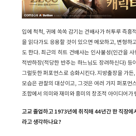
입에 척척, 귀에 쏙쏙 감기는 건배사가 허투루 즉흥
을 읽다가도 응용할 것이 있으면 메모하고, 변형하
도 한다. 최근의 히트 건배사는 인사불성(인간을 사
적반하장(적당한 반주는 하느님도 장려하신다) 등
그럴듯한 퍼포먼스로 승화시킨다. 지방출장을 가든, 
모습은 관찰의 대상이고, 그것은 여러 가지 퍼포먼
조합에서 의미와 재미와 흥미의 창조적 아이디어가 
고교 졸업하고 1973년에 취직해 44년간 한 직장
라고 생각하나요?