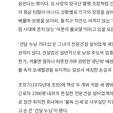
살린다는 평이다. 심 사장의 양극단 별명 조합처럼 
의 평균 타협이 아니다. 상황별로 각각의 장점을 살
베풀며 모범을 보이되, 돌직구 직언도 아끼지 않는 
즘 시대에 흔치 않는 ‘어른의 롤모델’이라고 입을 모
‘건달 누님 리더십’은 그녀가 전문건설 설비업계 
관하지 않다. 건설업은 일반적으로 남성 주도의 업종
한가, 겨울엔 얼마나 따뜻한가와 관련한 냉난방 배관
물 속의 모세혈관을 유지하는 일로서 세심한 손길과
초창기(1970년대 초반)에 책상 두 개와 직원 세 명
근로자 2300명 내외의 튼실한 전문건설 설비업계
로 잠깐 취직한 회사에서 ‘불독 신세’로 사무실만 지킨
고 손 큰 ‘건달 누님’이 됐다.