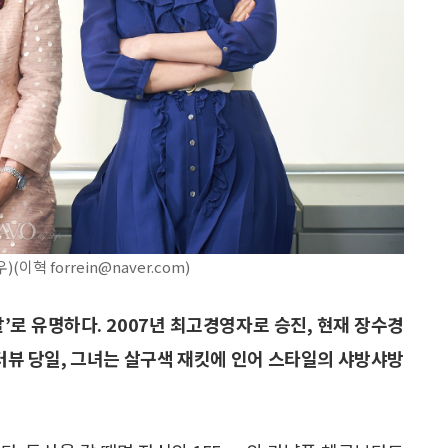
혁 forrein@naver.com)
달’로 유명하다. 2007년 최고경영자로 승진, 현재 장수경
인터뷰 당일, 그녀는 살구색 재킷에 인어 스타일의 샤방샤방