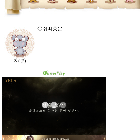
◇쥐띠총운
금전운 : 하, 애정운 : 중, 건강운 : 중