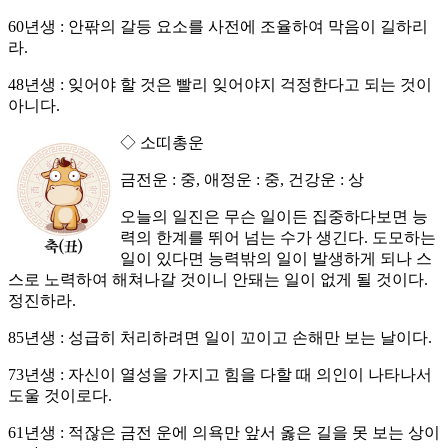
60년생 : 안팎의 갈등 요소를 사전에 조율하여 막음이 길하리
라.
48년생 : 잊어야 할 것은 빨리 잊어야지 걱정한다고 되는 것이
아니다.
◇ 소띠총운
금전운 : 중, 애정운 : 중, 건강운 : 상
오늘의 일진은 무슨 일이든 집중하다보면 능
력의 한계를 뛰어 넘는 수가 생긴다. 도모하는
일이 있다면 능력밖의 일이 발생하게 되나 스
스로 노력하여 해쳐나갈 것이니 안돼는 일이 없게 될 것이다.
정진하라.
85년생 : 성급히 처리하려면 일이 꼬이고 손해만 보는 날이다.
73년생 : 자신이 열성을 가지고 힘을 다할 때 의인이 나타나서
도울 것이로다.
61년생 : 적잖은 금전 운에 의욕만 앞서 옳은 길을 못 보는 상이