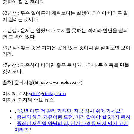
중함이 길 할 것이다.
83년생 : 무슨 일이든지 계획보다는 실행이 되어야 바라든 일
이 열리는 것이다.
71년생 : 운세는 열렸으나 보지를 못하는 격이라 인연을 살피
면 그 속에 있다.
59년생 : 찾는 것은 가까운 곳에 있는 것이니 잘 살펴보면 보이
리라.
47년생 : 자존심이 버리면 좋은 문서가 나타나 큰 이득을 만들
것이로다.
출처| 운세사랑(http://www.unselove.net)
이지혜 기자
jyelee@etoday.co.kr
이지혜 기자의 주요 뉴스
⌞
“중년 이후 더 멀리 가려면, 지금 잠시 쉬어 가세요”
⌞
중년의 해외 자유여행 도전, 미리 알아야 할 5가지 원칙
⌞
중장년 재취업 양날의 검, 민간 자격증 딸지 말지 고민
이라면?