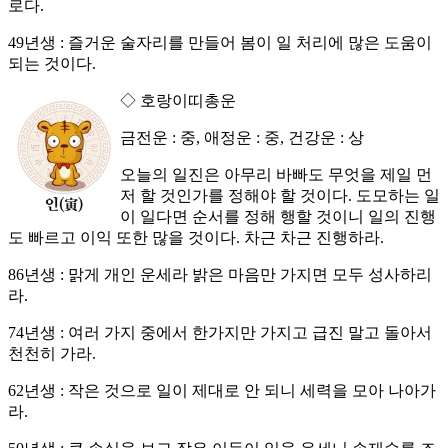
로다.
49년생 : 즐거운 술자리를 만들어 봄이 일 처리에 많은 도움이
되는 것이다.
◇ 호랑이띠총운
금전운 : 중, 애정운 : 중, 건강운 : 상
오늘의 일진은 아무리 바빠도 무엇을 제일 먼
저 할 것인가를 정해야 할 것이다. 도모하는 일
이 일다면 순서를 정해 행할 것이니 일의 진행
도 빠르고 이익 또한 많을 것이다. 차근 차근 진행하라.
86년생 : 맑게 개인 운세라 밝은 마음만 가지면 모두 성사하리
라.
74년생 : 여러 가지 중에서 한가지만 가지고 급진 말고 돌아서
천천히 가라.
62년생 : 작은 것으로 일이 제대로 안 되니 세력을 모아 나아가
라.