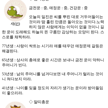
금전운 : 중, 애정운 : 중, 건강운 : 중
오늘의 일진은 씨를 뿌린 대로 거두어들이는
것이라 땀 흘린 만큼은 돌아오는 것이다.노력
하지 않은 사람에게는 이익이 없을 것이니 길
한 운이 도래해도 하늘의 뜬 구름만 감상하는 모양이 된다. 스
스로를 채찍하라.
77년생 : 사랑이 싹트는 시기라 애를 태우던 애정문제 갈등은
해결된다.
65년생 : 상사의 총애로 좋은 시간은 보내나 금전 운이 약하니
주머니가 빈다.
53년생 : 남의 주머니를 넘겨다보면 내 주머니가 털리는 것이
니 쳐다보지 마라.
41년생 : 나이를 잊을 정도의 자리가 생기는 운이라 받아들임
이 좋으리라.
◇ 말띠총운