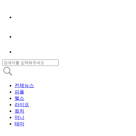
전체뉴스
피플
헬스
라이프
컬처
머니
테마