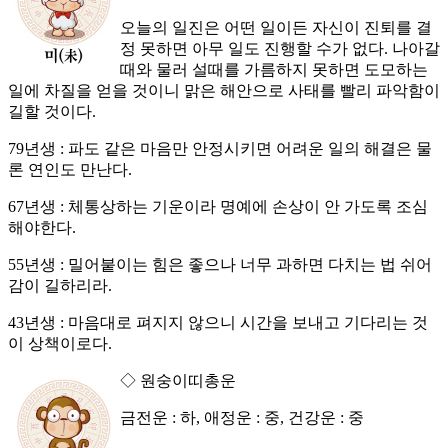
오늘의 일진은 어떤 일이든 자신이 진퇴를 결
정 못하면 아무 일도 진행할 수가 없다. 나아갈
때와 물러 설때를 가름하지 못하면 도모하는
일에 차질을 얻을 것이니 맑은 해안으로 사태를 빨리 파악함이
길할 것이다.
79년생 : 파도 같은 마음만 안정시키면 어려운 일의 해결은 물
론 연인도 만난다.
67년생 : 체통상하는 기운이라 명예에 손상이 안 가도록 조심
해야한다.
55년생 : 밀어붙이는 힘은 좋으나 너무 과하면 다치는 법 쉬어
감이 길하리라.
43년생 : 마음대로 펴지지 않으니 시간을 보내고 기다리는 것
이 상책이로다.
◇ 원숭이띠총운
금전운 : 하, 애정운 : 중, 건강운 : 중