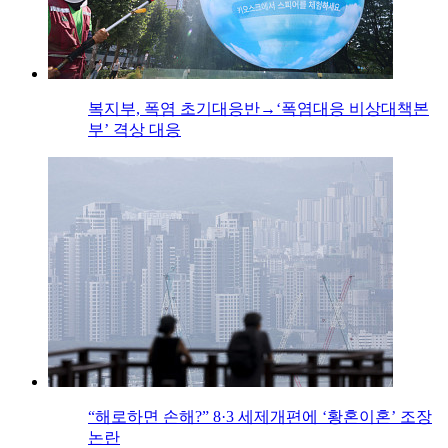
복지부, 폭염 초기대응반→‘폭염대응 비상대책본
부’ 격상 대응
“해로하면 손해?” 8·3 세제개편에 ‘황혼이혼’ 조장
논란