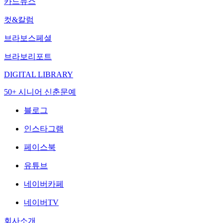
카드뉴스
컷&칼럼
브라보스페셜
브라보리포트
DIGITAL LIBRARY
50+ 시니어 신춘문예
블로그
인스타그램
페이스북
유튜브
네이버카페
네이버TV
회사소개