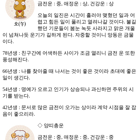
금전운 : 중, 애정운 : 상, 건강운 : 상
오늘의 일진은 시간이 흘러야 맺혔던 일과 어
렵고 힘든 일이 풀리고 열려나갈 것이다. 불길
했던 기운들이 봄눈 녹듯 사라지고 맑은 개울
이 넘쳐나듯 운기가 길하게 된다. 자중할 것이니 망동은 금물
이다.
78년생 : 친구간에 어색하든 사이가 조금 열리니 금전 운 또한
풍성해진다.
66년생 : 나를 찾아줄 때 나서는 것이 좋은 것이라 초대에 좋은
일이 생긴다.
54년생 : 명예가 오르고 인기가 상승되나 과신하면 주위의 시
기를 받는다.
42년생 : 문서로 많은 금전이 오가는 상이라 계약 시점을 잘 잡
음이 좋으리라.
◇ 양띠총운
금전운 : 중, 애정운 : 중, 건강운 : 중