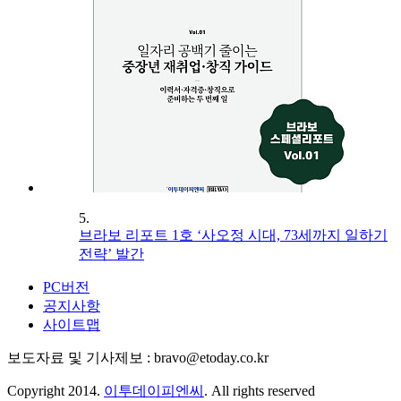
5.
브라보 리포트 1호 ‘사오정 시대, 73세까지 일하기
전략’ 발간
PC버전
공지사항
사이트맵
보도자료 및 기사제보 : bravo@etoday.co.kr
Copyright 2014.
이투데이피엔씨
. All rights reserved