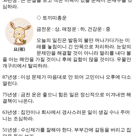
50년생 : 큰 손실을 보고 작은 이득이 있을 운세니 손재수를 조
심하라.
◇ 토끼띠총운
금전운 : 상, 애정운 : 하, 건강운 : 중
오늘의 일진은 발등의 불만 꺼나가다가는 미
래를 놓침이니 긴 안목으로 처리하라. 눈앞의
문제만을 해결할 것이 아니라 멀리를 내다 볼
줄 아는 해안을 가질 것이니 후에 길함이 많을 것이다. 우물안
개구리에서 탈피하라.
87년생 : 이성 문제가 마음대로 안 되어 고민이나 오후에 다소
열린다.
75년생 : 금전 운은 좋으니 힘든 일은 정신적으로 이겨내면 해
결책이 나온다.
63년생 : 집안이나 회사에서 경사스러운 일이 생길 수나 주머
니는 조심하라.
51년생 : 수신제가를 잘해야 한다. 부부간에 갈등을 버리고 집