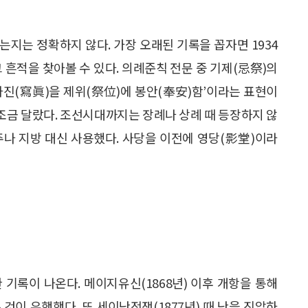
지는 정확하지 않다. 가장 오래된 기록을 꼽자면 1934
 흔적을 찾아볼 수 있다. 의례준칙 전문 중 기제(忌祭)의
 사진(寫眞)을 제위(祭位)에 봉안(奉安)함’이라는 표현이
 조금 달랐다. 조선시대까지는 장례나 상례 때 등장하지 않
주나 지방 대신 사용했다. 사당을 이전에 영당(影堂)이라
기록이 나온다. 메이지유신(1868년) 이후 개항을 통해
것이 유행했다. 또 세이난전쟁(1877년) 때 난을 진압하