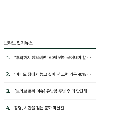
브라보 인기뉴스
1.
"후회하지 않으려면" 60세 넘어 끊어내야 할 사
람 1위
2.
‘아파도 집에서 늙고 싶어…’ 고령 가구 40% 노
후 주택이라 어...
3.
[브라보 문화 이슈] 유방암 투병 후 더 단단해진
박미선
4.
광명, 시간을 걷는 문화 마실길