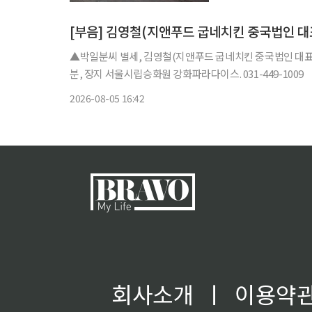
등에 따르면 마수드 
[부음] 김영철(지앤푸드 굽네치킨 중국법인 대
▲박일분씨 별세, 김영철(지앤푸드 굽네치킨 중국법인 대표)씨
분, 장지 서울시립승화원 강화파라다이스. 031-449-1009
2026-08-05 16:42
회사소개
ㅣ
이용약