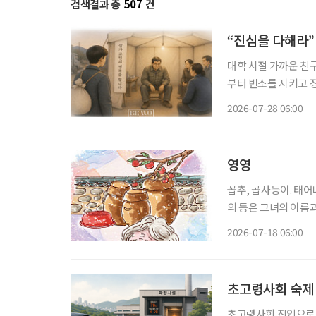
검색결과 총
507
건
“진심을 다해라”
대학 시절 가까운 친
부터 빈소를 지키고 장
버지는 말없이 내 등
2026-07-28 06:00
네 진심을 다해라. 
영영
꼽추, 곱사등이. 태어나 처음으로 
의 등은 그녀의 이름
사등을 모르는 이는 없
2026-07-18 06:00
초고령사회 숙제 
초고령사회 진입으로 