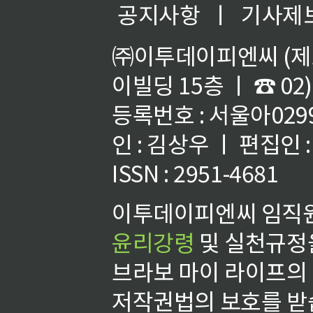
공지사항
ㅣ
기사제
㈜이투데이피엔씨 (제호
이빌딩 15층 ㅣ ☎ 02)
등록번호 : 서울아02992
인 : 김상우 ㅣ 편집인
ISSN : 2951-4681
이투데이피엔씨 임직원
윤리강령
및 실천규정을
브라보 마이 라이프의
저작권법의 보호를 받