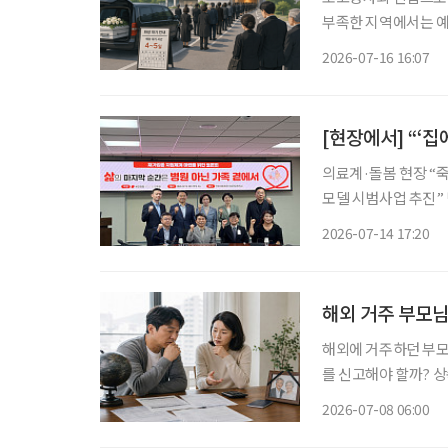
부족한 지역에서는 예
해 장례를 치르는 이른
2026-07-16 16:07
[현장에서] “‘
의료계·돌봄 현장 “죽음보다 돌봄 
모델 시범사업 추진” 병원이 아닌 ‘내가 살아가는 집’에서 가족과 함께 삶의 마지막을 맞는 ‘재
가임종’. 국가 차원의 지원체
2026-07-14 17:20
원회관에서 한지아 국
해외 거주 부모님
해외에 거주하던 부모
를 신고해야 할까? 
과세 범위와 공제 항목이 크게 달라진다. 거주자와 
2026-07-08 06:00
법상 거주자는 국적과