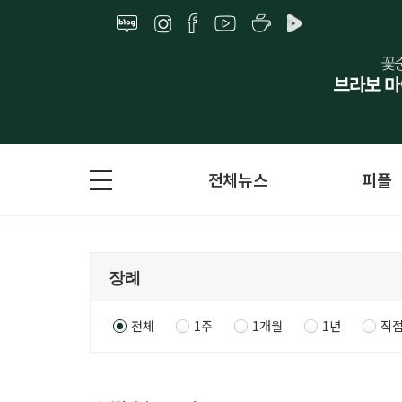
전체뉴스
피플
전체
1주
1개월
1년
직