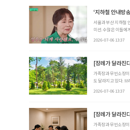
‘지하철 안내방송’
서울과 부산 지하철 안
미선. 수많은 이들에게
65세. 강희선 성우는 지난 4일 오전 2시께 지병으로 별세했다. 발인은 6일 오전 7시 40분 서울
2026-07-06 13:37
성모병원 장례식장에
[장례가 달라진다
가족장과 무빈소장이 
도 달라지고 있다. 브
에서는 강원 횡성 하
2026-07-06 13:37
[장례가 달라진다
가족장과 무빈소장이 