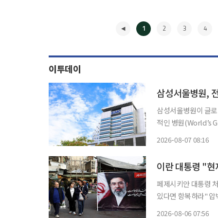
1
2
3
4
이투데이
삼성서울병원, 전 
삼성서울병원이 글로벌
적인 병원(World’s G
했다고 7일 밝혔다. 세계에서 가장 친환경적인 병원 평가는 뉴스위크가 전 세계 6000여개 병
2026-08-07 08:16
원을 대상으로 △친환
◀
이란 대통령 "현
페제시키안 대통령 처
있다면 항복하라" 압박해 이란 최고지도자 아야톨라 모즈타바 하메네이(모
묘연한 가운데 그와 "소통
2026-08-06 07:56