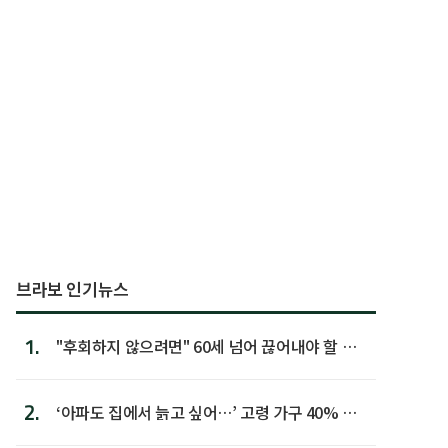
브라보 인기뉴스
1.
"후회하지 않으려면" 60세 넘어 끊어내야 할 사
람 1위
2.
‘아파도 집에서 늙고 싶어…’ 고령 가구 40% 노
후 주택이라 어...