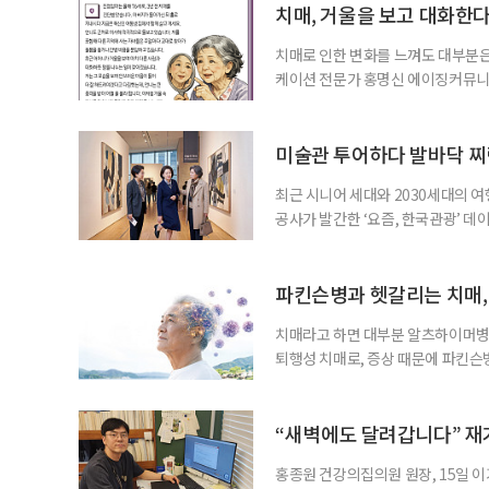
분석한 장기 추적 결과를 발표했다.
치매, 거울을 보고 대화한
치매로 인한 변화를 느껴도 대부분은
케이션 전문가 홍명신 에이징커뮤니
매 케어’에 관한 궁금증을 풀어드립
힘’이 느껴집니다. 그런 자녀들을 
어릴 때는 거울 속 모습을 다른 사람
미술관 투어하다 발바닥 찌
최근 시니어 세대와 2030세대의 
공사가 발간한 ‘요즘, 한국관광’ 데
을 찾는 비중이 증가한 것으로 나타났
찾아 휴식과 내면 회복에 집중하는 
보여준다. 일각에선 취업난과 경제적
파킨슨병과 헷갈리는 치매,
치매라고 하면 대부분 알츠하이머병을
퇴행성 치매로, 증상 때문에 파킨슨
질환으로 알려져 관심을 모았다. 7월
대 길병원 신경과 교수와 함께 풀어
야 한다. 루이소체는 알파시뉴클레인(
“새벽에도 달려갑니다” 재
홍종원 건강의집의원 원장, 15일 이