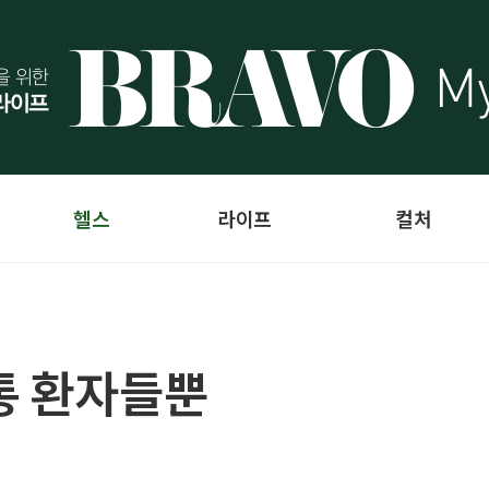
헬스
라이프
컬처
통 환자들뿐