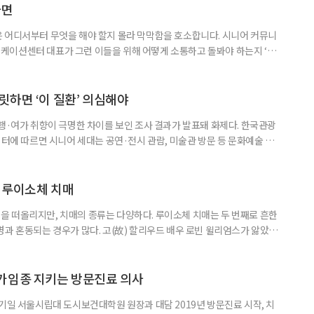
 이번 연구에는 고려대와 경희대를 비롯해 연세대, 워싱턴대 보건계량평
다면
 어디서부터 무엇을 해야 할지 몰라 막막함을 호소합니다. 시니어 커뮤니
케이션센터 대표가 그런 이들을 위해 어떻게 소통하고 돌봐야 하는지 ‘치
니다. 자녀들이 어머니를 돌보기 위해 노력하는 모습을 보니 진정한 ‘가족의
키워내신 어머니가 얼마나 훌륭한 분인지 짐작도 되고요. 사실 우리 모두 아주
으로 인식했습니다. 대개 두 살 무렵이 되면 ‘거울 속의 나’를 알아보지요.
릿하면 ‘이 질환’ 의심해야
여행·여가 취향이 극명한 차이를 보인 조사 결과가 발표돼 화제다. 한국관광
이터에 따르면 시니어 세대는 공연·전시 관람, 미술관 방문 등 문화예술 공간
다. 반면 2030세대는 자연경관 공원이나 사찰 등 비교적 조용한 공간을
경향을 보였다. 이는 세대별로 여행을 통해 얻고자 하는 가치가 달라졌음을
 불확실성 속에 2030세대는 심리적 휴식과 복잡한 생각을 비워내는
 루이소체 치매
 떠올리지만, 치매의 종류는 다양하다. 루이소체 치매는 두 번째로 흔한
병과 혼동되는 경우가 많다. 고(故) 할리우드 배우 로빈 윌리엄스가 앓았던
 22일 ‘세계 뇌의 날’을 맞아 루이소체 치매에 관한 궁금증을 박기형 가천
봤다. 루이소체 치매를 이해하기 위해서는 먼저 ‘루이소체’가 무엇인지 알아
Alpha-synuclein)이라는 단백질이 비정상적으로 응집해 만
가임종 지키는 방문진료 의사
기일 서울시립대 도시보건대학원 원장과 대담 2019년 방문진료 시작, 치