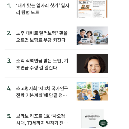
1.
‘내게 맞는 일자리 찾기’ 일자
리 탐험 노트
2.
노후 대비로 달러보험? 환율
오르면 보험료 부담 커진다
3.
소액 직역연금 받는 노인, 기
초연금 수령 길 열린다
4.
초고령사회 ‘제1차 국가인구
전략 기본계획’에 담길 정책
은
5.
브라보 리포트 1호 ‘사오정
시대, 73세까지 일하기 전략’