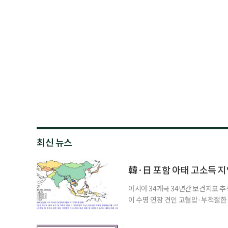
최신 뉴스
韓·日 포함 아태 고소득 지역
아시아 34개국 34년간 보건지표 추적
이 수명 연장 견인 고혈압·부적절
시아·태평양 고소득 지역의 기대수명
에 따르면 강지승 고려대 교수와 연