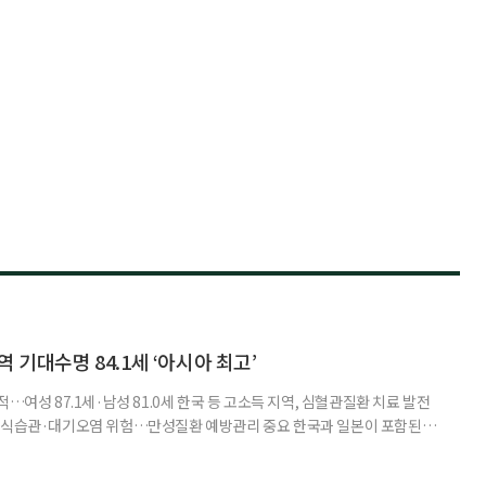
 기대수명 84.1세 ‘아시아 최고’
…여성 87.1세·남성 81.0세 한국 등 고소득 지역, 심혈관질환 치료 발전
한 식습관·대기오염 위험…만성질환 예방관리 중요 한국과 일본이 포함된 아
이 아시아 최고 수준을 기록했다는 분석 결과가 나왔다. 24일 고려대학교
동건 경희대 교수 공동 연구팀은 아시아 34개국의 지난 34년간 보건 지표를