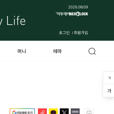
2026.08.09
로그인
회원가입
머니
테마
가
가
선호매체 추가