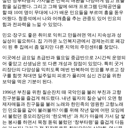
실린 창부타령의 가사들은 민족의 애환을 다양하게 담고 표출
함을 실감했다. 그리고 그해 말에 60개 프로그램 단체공연을
할 때 10여 명이 무대에 나가 배운 민요들을 부르며 흥을 돋우
어줬다. 청중석에서 나와 어깨춤을 추는 관중도 있어 민요의
힘과 전파력을 느낄 수 있었다.
민요·장구도 좋은 취미로 익히고 만들려면 역시 지속성과 성
실성이 필요하다. 집 가까운 노인복지관에서 경제논리로 폐강
이 된 후 집에서 좀 멀지만 다른 지역의 주민센터를 찾았다.
이곳에선 금요일 초급반과 월요일 중급반으로 2시간씩 운영되
어 좋았고 선생님은 또 다른 개성과 장점이 있었다. 특히 굿거
리장단의 다양성을 익히도록 매번 반복하여 민요를 부르고 장
구를 힘껏 쳐대면 일주일의 피로가 풀리며 심신 건강을 위한
보약을 먹은 기분이 된다.
1996년 부친을 위한 칠순잔치 때 국악인을 불러 부친과 고향
친구분들을 즐겁게 해드렸다. 내년 필자의 칠순 날이 오면 형
제자매들과 친구들을 불러 노래와 한민족의 영원한 고향노래
인 민요들을 같이 불러볼까? 이를 위해 작년 말에 어떤 모임에
서 불렀던 중모리장단의 ‘한오백년’ 과 처가 마을에 가서 담 쌓
는 봉사를 하면서 목청 돋워 불렀던 ‘창부타령’을 즐겁게 다듬