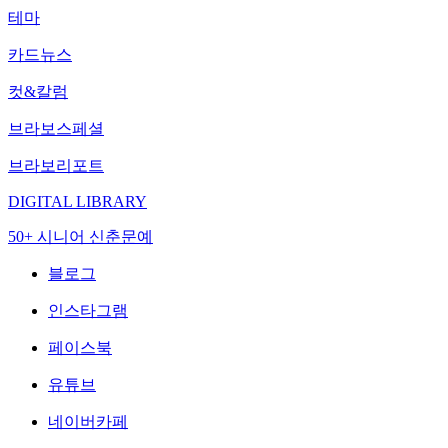
테마
카드뉴스
컷&칼럼
브라보스페셜
브라보리포트
DIGITAL LIBRARY
50+ 시니어 신춘문예
블로그
인스타그램
페이스북
유튜브
네이버카페