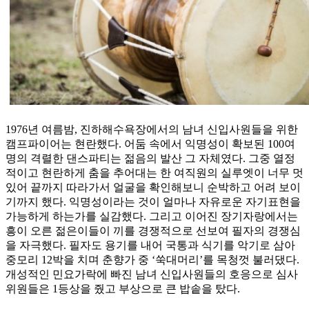
1976년 여름밤, 진하해수욕장에서의 남녀 신입사원들을 위한
캠프파이어는 현란했다. 어둠 속에서 익명성이 확보된 100여
명의 격렬한 댄스파티는 젊음의 발산 그 자체였다. 그중 열정
적이고 현란하게 춤을 추어대는 한 여직원의 실루엣이 너무 멋
있어 끝까지 따라가서 얼굴을 확인해보니 순박하고 어려 보이
기까지 했다. 익명성이라는 것이 얼마나 자유로운 자기표현을
가능하게 하는가를 실감했다. 그리고 이어진 장기자랑에서는
흥이 오른 젊은이들이 끼를 경쟁적으로 선보여 필자의 경쟁심
을 자극했다. 필자도 용기를 내어 국통과 식기를 악기로 삼아
중모리 12박을 치며 춘향가 중 ‘쑥대머리’를 목청껏 불러댔다.
개성적인 민요가락에 빠진 남녀 신입사원들의 호응으로 심사
위원들은 1등상을 줬고 부상으로 큰 밥솥을 탔다.