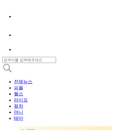
전체뉴스
피플
헬스
라이프
컬처
머니
테마