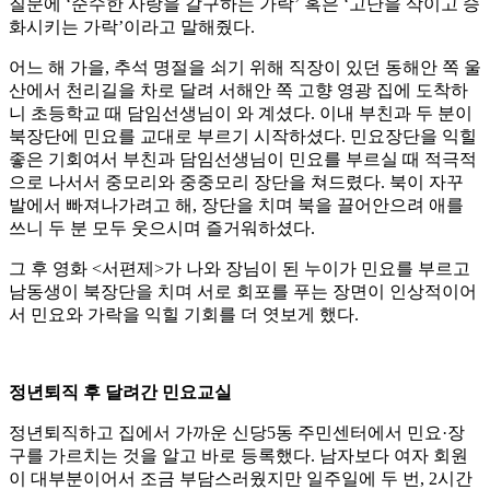
질문에 ‘순수한 사랑을 갈구하는 가락’ 혹은 ‘고난을 삭이고 승
화시키는 가락’이라고 말해줬다.
어느 해 가을, 추석 명절을 쇠기 위해 직장이 있던 동해안 쪽 울
산에서 천리길을 차로 달려 서해안 쪽 고향 영광 집에 도착하
니 초등학교 때 담임선생님이 와 계셨다. 이내 부친과 두 분이
북장단에 민요를 교대로 부르기 시작하셨다. 민요장단을 익힐
좋은 기회여서 부친과 담임선생님이 민요를 부르실 때 적극적
으로 나서서 중모리와 중중모리 장단을 쳐드렸다. 북이 자꾸
발에서 빠져나가려고 해, 장단을 치며 북을 끌어안으려 애를
쓰니 두 분 모두 웃으시며 즐거워하셨다.
그 후 영화 <서편제>가 나와 장님이 된 누이가 민요를 부르고
남동생이 북장단을 치며 서로 회포를 푸는 장면이 인상적이어
서 민요와 가락을 익힐 기회를 더 엿보게 했다.
정년퇴직 후 달려간 민요교실
정년퇴직하고 집에서 가까운 신당5동 주민센터에서 민요·장
구를 가르치는 것을 알고 바로 등록했다. 남자보다 여자 회원
이 대부분이어서 조금 부담스러웠지만 일주일에 두 번, 2시간