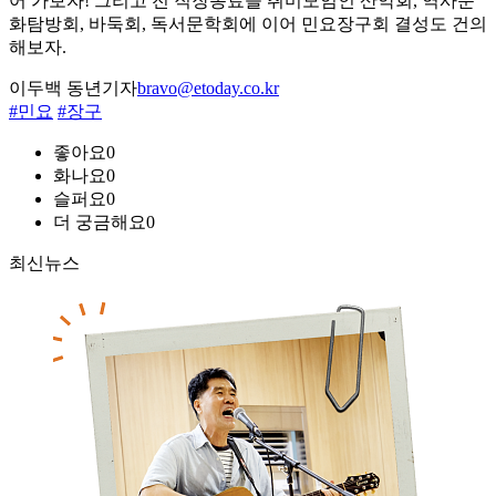
어 가보자! 그리고 전 직장동료들 취미모임인 산악회, 역사문
화탐방회, 바둑회, 독서문학회에 이어 민요장구회 결성도 건의
해보자.
이두백 동년기자
bravo@etoday.co.kr
#민요
#장구
좋아요
0
화나요
0
슬퍼요
0
더 궁금해요
0
최신뉴스