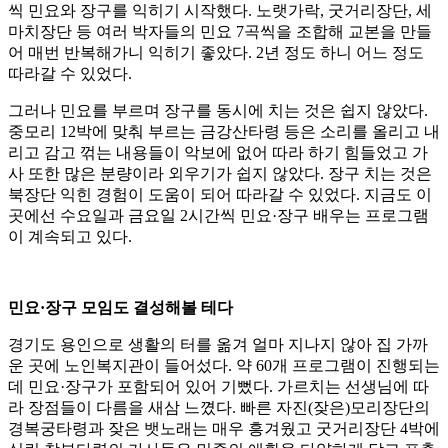
씩 민요와 장구를 익히기 시작했다. 노랫가락, 굿거리장단, 세
마치장단 등 여러 박자들의 민요 7곡씩을 조합해 교본을 만들
어 매번 반복해가니 익히기 좋았다. 2년 정도 하니 어느 정도
따라갈 수 있었다.
그러나 민요를 부르며 장구를 동시에 치는 것은 쉽지 않았다.
중모리 12박에 맞춰 부르는 금강산타령 등은 소리를 올리고 내
리고 감고 꺾는 내용들이 악보에 없어 따라 하기 힘들었고 가
사 또한 많은 분량이라 외우기가 쉽지 않았다. 장구 치는 것은
북장단 익힌 경험이 도움이 되어 따라갈 수 있었다. 지금도 이
곳에선 수요일과 금요일 2시간씩 민요·장구 배우는 프로그램
이 계속되고 있다.
민요·장구 모임도 결성해볼 테다
경기도 용인으로 생활의 터를 옮겨 얼마 지나지 않아 집 가까
운 곳에 노인복지관이 들어섰다. 약 60개 프로그램이 진행되는
데 민요·장구가 포함되어 있어 기뻤다. 가르치는 선생님에 따
라 장점들이 다름을 새삼 느꼈다. 빠른 자진(잦은)모리장단의
경복궁타령과 잦은 뱃노래는 매우 흥겨웠고 굿거리장단 4박에