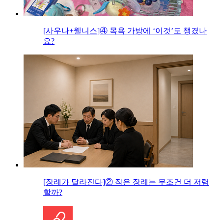
[사우나+웰니스]④ 목욕 가방에 ‘이것’도 챙겼나
요?
[장례가 달라진다]② 작은 장례는 무조건 더 저렴
할까?