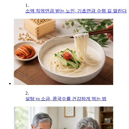
1.
소액 직역연금 받는 노인, 기초연금 수령 길 열린다
2.
설탕 vs 소금, 콩국수를 건강하게 먹는 법