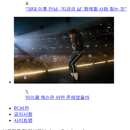
4.
“50대 이후 만남, ‘지금의 삶’ 함께할 사람 찾는 것”
5.
마이클 잭슨은 어떤 존재였을까
PC버전
공지사항
사이트맵