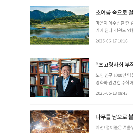
초여름 속으로 
마음이 어수선할 땐 
기가 된다. 강원도 영월에 다녀왔다. 청량한 공기 속으로
한 계단을 숨차게 걸
2025-06-17 10:16
었던 섶다리를 건넜다
“초고령사회 부작
노인 인구 1000만 
령화와 관련한 수식어
문화에 뿌리를 둔 사
2025-05-13 08:43
단할 것 같지만 현실
나무를 남으로 볼
이런! 얼어붙은 겨울