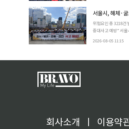
은 먼저 삼성의 장점
서울시, 해체·굴
위험요인 총 3218건
중대사고 예방” 서울시는 해체·굴토 등 사고 위험이 높은 건설공사장 1094곳에 대한 집중 안
전점검을 완료하고 위험요
2026-08-05 11:15
장마철 집중호우와 여
회사소개
ㅣ
이용약