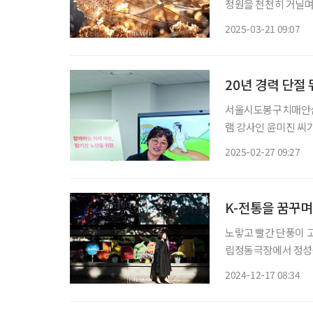
정원을 천천히 거닐며
까. 전국 곳곳에 개성
2025-03-21 09:07
속 잡동사니를 비울 
20년 경력 단절
서울시도봉구치매안심
램 강사인 윤미진 씨
밤새기 일쑤였지만 그
2025-02-27 09:27
K-전통을 꿈꾸며
노랗고 빨간 단풍이 고
립정동극장에서 정성숙 대표
학원 갈래?” 정성숙 
2024-12-17 08:34
원을 선