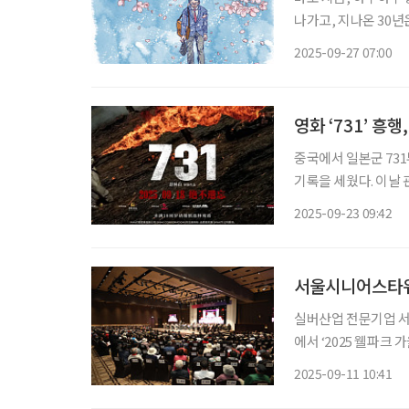
나가고, 지나온 30년
제대로 광야에 홀로 
2025-09-27 07:00
기회로 삼는다. 바로 
영화 ‘731’ 흥
중국에서 일본군 731
기록을 세웠다. 이날 관
을 올려, 중국 역대 
2025-09-23 09:42
행 흐름 속에서 ‘73
서울시니어스타워,
실버산업 전문기업 서
에서 ‘2025 웰파크
는 슬로건 아래, 강
2025-09-11 10:41
다. ‘장수학 콘서트