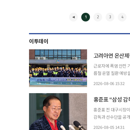
1
2
3
4
이투데이
고려아연 온산제련
근로자에 폭염 안전 기본수칙 안내 고려아연 온산제련소는
름철 온열 질환 예방을 위한
이어지고 있는 폭염으
2026-08-06 15:32
◀
홍준표 “삼성 
홍준표 전 대구시장이
감독과 선수단을 공개적으로 비판했다. 홍 전 시장은
구 보는 재미로 사는데 
2026-08-05 14:31