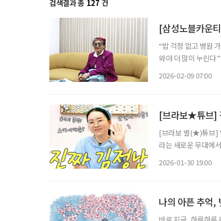
검색결과 총
127
건
[삼성노블카운티]
“밥 걱정 없고 병원 가깝고”…노후를
와야 더 많이 누린다” 삼성노블카운티에 입주한 지 올해로 11년 차가 된 박선영 씨(1941
생)의 하루는 이른 아침부터 시작된다. 단지 내 스
2026-02-09 07:00
구장으로 향한다. 오
[브라보★튜브] 
[브라보 별(★)튜브]
라는 새로운 무대에서
비’로 사랑받는 이유
2026-01-30 19:00
움으로 확장할 수 있는
나의 아픈 추억,
바로 지금, 하루하루 