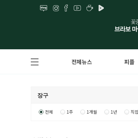
전체뉴스
피플
전체
1주
1개월
1년
직