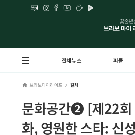
전체뉴스
피플
브라보마이라이프
컬처
문화공간➋ [제22회
화, 영원한 스타: 신