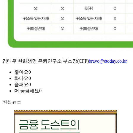
김태우 한화생명 은퇴연구소 부소장(CFP)
bravo@etoday.co.kr
좋아요
0
화나요
0
슬퍼요
0
더 궁금해요
0
최신뉴스