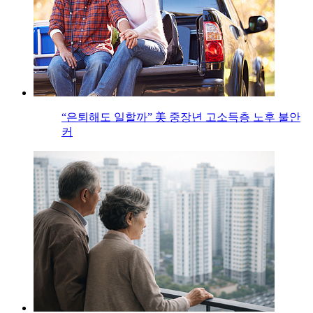
“은퇴해도 일할까” 美 중장년 고소득층 노후 불안
커