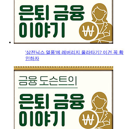
'삼전닉스 열풍'에 레버리지 올라타기? 이건 꼭 확
인하자