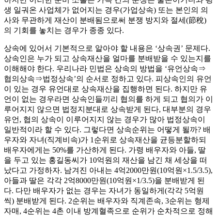
생 일궈온 사업체가 없어지는 경우(가업상속) 또는 본인의 의
사와 무관하게 재산이 분배됨으로써 분쟁 방지와 절세(節稅)
의 기회를 놓치는 경우가 종종 있다.
상속에 있어서 기본적으로 알아야 할 내용은 ‘상속권’ 문제다.
상속인은 누가 되고 상속재산을 얼마를 분배받을 수 있는지를
이해해야 한다. 우리나라 민법은 상속의 방법을 ‘유언상속⇒
협의상속⇒법정상속’의 순서로 정하고 있다. 피상속인의 유언
이 있는 경우 유언대로 상속재산을 집행하면 된다. 하지만 유
언이 없는 경우라면 상속인들끼리 협의를 하게 되고 협의가 이
루어지지 않으면 법정지분대로 상속받게 된다, 대부분의 경우
유언, 협의 상속이 이루어지지 않는 경우가 많아 법정상속이
일반적이라 할 수 있다. 그렇다면 상속순위는 어떻게 될까? 배
우자와 자녀(직계비속)가 1순위로 상속재산을 균등분할하되
배우자에게는 50%를 가산하게 된다. 가령 배우자와 아들, 딸
을 두고 있는 홍길동씨가 10억원의 재산을 남긴 채 세상을 떠
났다고 가정하자. 남겨진 아내는 4억2000만원(10억원×1.5/3.5),
아들과 딸은 각각 2억8000만원(10억원×1/3.5)을 분배받게 된
다. 다만 배우자가 없는 경우는 자녀가 동일하게(각각 5억원
씩) 분배받게 된다. 2순위는 배우자와 직계존속, 3순위는 형제
자매, 4순위는 4촌 이내 방계혈족으로 순위가 순차적으로 정해