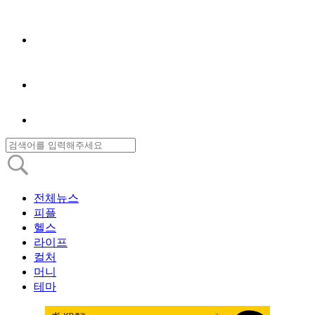
전체뉴스
피플
헬스
라이프
컬처
머니
테마