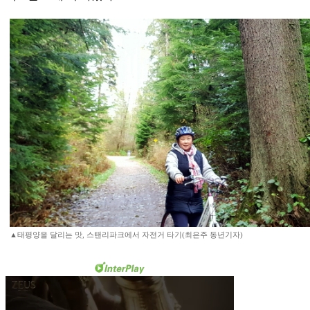
▲태평양을 달리는 맛, 스탠리파크에서 자전거 타기(최은주 동년기자)