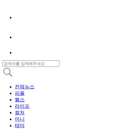
전체뉴스
피플
헬스
라이프
컬처
머니
테마