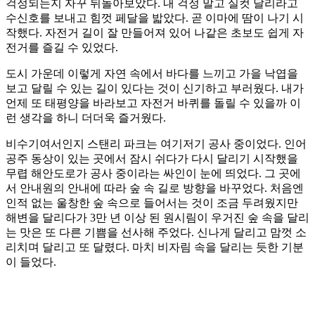
걱정되는지 자꾸 뒤돌아보았다. 내 걱정 말고 실컷 달리라고
수신호를 보내고 힘껏 페달을 밟았다. 곧 이마에 땀이 나기 시
작했다. 자전거 길이 잘 만들어져 있어 나같은 초보도 쉽게 자
전거를 즐길 수 있었다.
도시 가운데 이렇게 자연 속에서 바다를 느끼고 가을 낙엽을
보고 달릴 수 있는 길이 있다는 것이 신기하고 부러웠다. 내가
언제 또 태평양을 바라보고 자전거 바퀴를 돌릴 수 있을까 이
런 생각을 하니 더더욱 즐거웠다.
비수기여서인지 스탠리 파크는 여기저기 공사 중이었다. 인어
공주 동상이 있는 곳에서 잠시 쉬다가 다시 달리기 시작했을
무렵 해안도로가 공사 중이라는 싸인이 눈에 띄었다. 그 곳에
서 안내원의 안내에 따라 숲 속 길로 방향을 바꾸었다. 처음엔
인적 없는 울창한 숲 속으로 들어서는 것이 조금 두려웠지만
해변을 달리다가 3만 년 이상 된 원시림이 우거진 숲 속을 달리
는 맛은 또 다른 기쁨을 선사해 주었다. 신나게 달리고 맘껏 소
리치며 달리고 또 달렸다. 마치 비자림 속을 달리는 듯한 기분
이 들었다.