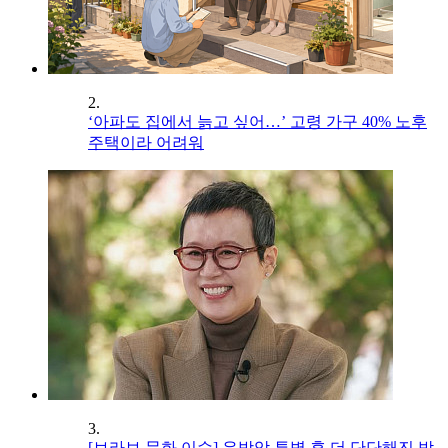
2.
‘아파도 집에서 늙고 싶어…’ 고령 가구 40% 노후
주택이라 어려워
3.
[브라보 문화 이슈] 유방암 투병 후 더 단단해진 박