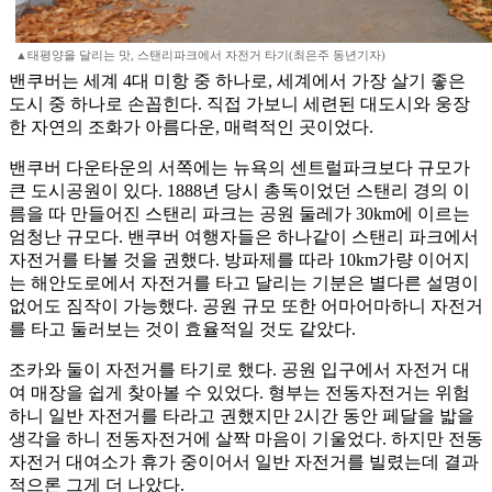
▲태평양을 달리는 맛, 스탠리파크에서 자전거 타기(최은주 동년기자)
밴쿠버는 세계 4대 미항 중 하나로, 세계에서 가장 살기 좋은
도시 중 하나로 손꼽힌다. 직접 가보니 세련된 대도시와 웅장
한 자연의 조화가 아름다운, 매력적인 곳이었다.
밴쿠버 다운타운의 서쪽에는 뉴욕의 센트럴파크보다 규모가
큰 도시공원이 있다. 1888년 당시 총독이었던 스탠리 경의 이
름을 따 만들어진 스탠리 파크는 공원 둘레가 30km에 이르는
엄청난 규모다. 밴쿠버 여행자들은 하나같이 스탠리 파크에서
자전거를 타볼 것을 권했다. 방파제를 따라 10km가량 이어지
는 해안도로에서 자전거를 타고 달리는 기분은 별다른 설명이
없어도 짐작이 가능했다. 공원 규모 또한 어마어마하니 자전거
를 타고 둘러보는 것이 효율적일 것도 같았다.
조카와 둘이 자전거를 타기로 했다. 공원 입구에서 자전거 대
여 매장을 쉽게 찾아볼 수 있었다. 형부는 전동자전거는 위험
하니 일반 자전거를 타라고 권했지만 2시간 동안 페달을 밟을
생각을 하니 전동자전거에 살짝 마음이 기울었다. 하지만 전동
자전거 대여소가 휴가 중이어서 일반 자전거를 빌렸는데 결과
적으론 그게 더 나았다.