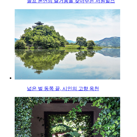
골프 본연의 즐거움을 찾아주는 서원힐스
넓은 벌 동쪽 끝, 시인의 고향 옥천