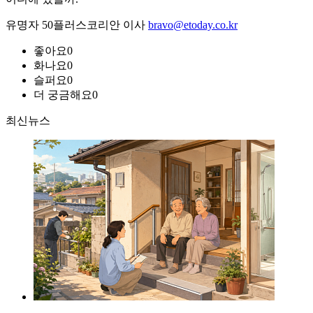
유명자 50플러스코리안 이사
bravo@etoday.co.kr
좋아요
0
화나요
0
슬퍼요
0
더 궁금해요
0
최신뉴스