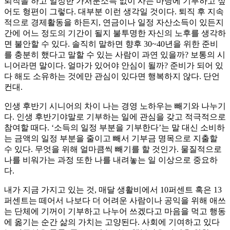
퇴직을 하고 일정한 가처분소득 없이 사는 마당에 기부하고 싶
어도 형편이 그렇다. 대부분 이런 생각일 것이다. 퇴직 후 지속
적으로 경제활동을 하든지, 연금이나 일정 자산소득이 있든지
간에 어느 정도의 기간이 될지 불투명한 자신의 노후를 생각하
면 불안할 수 있다. 솔직히 말하면 향후 30~40년을 위한 준비
를 충분히 했다고 말할 수 있는 사람이 과연 있을까? 보통의 시
니어라면 말이다. 얼마가 있어야 안심이 될까? 준비가 되어 있
다 해도 소유하는 것에만 관심이 있다면 행복하지 않다. 단언
컨대.
인생 후반기 시니어의 차이 나는 경영 노하우는 빼기와 나누기
다. 인생 후반기야말로 기부하는 일에 관심을 갖고 적극적으로
참여할 때다. ‘소득의 일정 부분을 기부한다’는 말 대신 소비하
는 금액의 일정 부분을 줄이고 빼서 기부금 명목으로 지출할
수 있다. 무엇을 위해 얼마큼씩 빼기를 할 것인가. 물질적으로
나를 비워가는 과정 또한 나를 내려놓는 일 이상으로 중요하
다.
내가 지금 가지고 있는 것, 매달 생활비에서 10퍼센트 혹은 13
퍼센트는 떼어서 나보다 더 어려운 사람이나 공익을 위해 애쓰
는 단체에 기꺼이 기부하고 나누어 쓰겠다고 마음을 먹고 행동
에 옮기는 순간 삶의 가치는 고양된다. 사회에 기여하고 있다