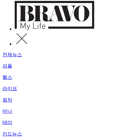
전체뉴스
피플
헬스
라이프
컬처
머니
테마
카드뉴스