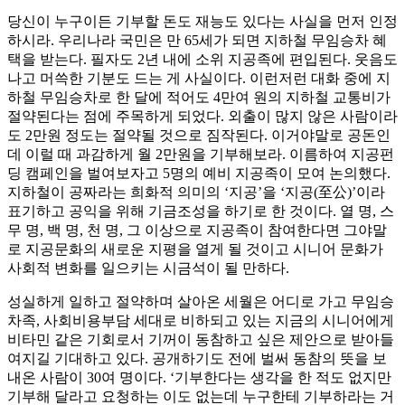
당신이 누구이든 기부할 돈도 재능도 있다는 사실을 먼저 인정
하시라. 우리나라 국민은 만 65세가 되면 지하철 무임승차 혜
택을 받는다. 필자도 2년 내에 소위 지공족에 편입된다. 웃음도
나고 머쓱한 기분도 드는 게 사실이다. 이런저런 대화 중에 지
하철 무임승차로 한 달에 적어도 4만여 원의 지하철 교통비가
절약된다는 점에 주목하게 되었다. 외출이 많지 않은 사람이라
도 2만원 정도는 절약될 것으로 짐작된다. 이거야말로 공돈인
데 이럴 때 과감하게 월 2만원을 기부해보라. 이름하여 지공펀
딩 캠페인을 벌여보자고 5명의 예비 지공족이 모여 논의했다.
지하철이 공짜라는 희화적 의미의 ‘지공’을 ‘지공(至公)’이라
표기하고 공익을 위해 기금조성을 하기로 한 것이다. 열 명, 스
무 명, 백 명, 천 명, 그 이상으로 지공족이 참여한다면 그야말
로 지공문화의 새로운 지평을 열게 될 것이고 시니어 문화가
사회적 변화를 일으키는 시금석이 될 만하다.
성실하게 일하고 절약하며 살아온 세월은 어디로 가고 무임승
차족, 사회비용부담 세대로 비하되고 있는 지금의 시니어에게
비타민 같은 기회로서 기꺼이 동참하고 싶은 제안으로 받아들
여지길 기대하고 있다. 공개하기도 전에 벌써 동참의 뜻을 보
내온 사람이 30여 명이다. ‘기부한다는 생각을 한 적도 없지만
기부해 달라고 요청하는 이도 없는데 누구한테 기부하라는 거