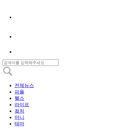
전체뉴스
피플
헬스
라이프
컬처
머니
테마