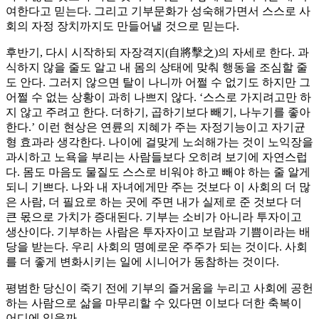
여한다고 믿는다. 그리고 기부문화가 성숙해가면서 스스로 사
회의 자정 장치까지도 만들어낼 것으로 믿는다.
후반기, 다시 시작하되 자장격지(自將擊之)의 자세로 한다. 과
식하지 않을 줄도 알고 내 몸의 상태에 맞춰 행동을 조심할 줄
도 안다. 그러지 않으면 탈이 나니까 어쩔 수 없기도 하지만 그
어쩔 수 없는 상황이 과히 나쁘지 않다. ‘스스로 가지려고만 하
지 않고 주려고 한다. 더하기, 곱하기보다 빼기, 나누기를 좋아
한다.’ 이런 현상은 연륜의 지혜가 주는 자정기능이고 자기균
형 효과라 생각한다. 나이에 걸맞게 노쇠해가는 것이 노익장을
과시하고 노욕을 부리는 사람들보다 오히려 보기에 자연스럽
다. 몸도 마음도 물질도 스스로 비워야 하고 빼야 하는 줄 알게
되니 기쁘다. 나와 내 자녀에게만 주는 것보다 이 사회의 더 많
은 사람, 더 필요로 하는 곳에 주면 내가 실제로 준 것보다 더
큰 몫으로 가치가 증대된다. 기부는 소비가 아니라 투자이고
생산이다. 기부하는 사람은 투자자이고 보람과 기쁨이라는 배
당을 받는다. 우리 사회의 명예로운 주주가 되는 것이다. 사회
를 더 좋게 변화시키는 일에 시니어가 동참하는 것이다.
평범한 당신이 죽기 전에 기부의 즐거움을 누리고 사회에 공헌
하는 사람으로 삶을 마무리할 수 있다면 이보다 더한 축복이
어디에 있을까.