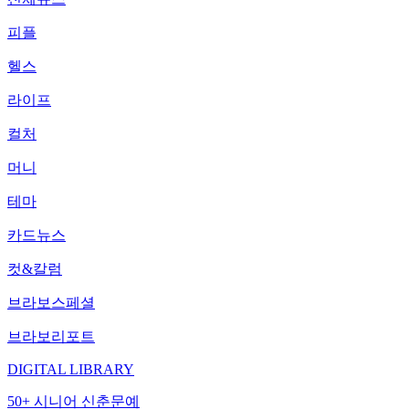
피플
헬스
라이프
컬처
머니
테마
카드뉴스
컷&칼럼
브라보스페셜
브라보리포트
DIGITAL LIBRARY
50+ 시니어 신춘문예