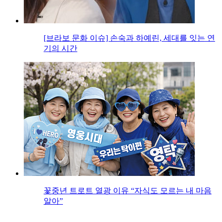
[브라보 문화 이슈] 손숙과 하예린, 세대를 잇는 연
기의 시간
꽃중년 트로트 열광 이유 “자식도 모르는 내 마음
알아”