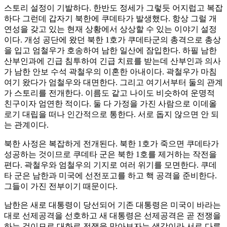
스토리 설정이 기발하다. 한반도 정세가 그렇듯 어지럽고 복잡
하다 그런데 갑자기 북한에 쿠데타가 발생했다. 항상 그럴 개
연성을 갖고 있는 현재 상황에서 상상할 수 있는 이야기 설정
이다. 개성 공단에 왔던 북한 1호가 쿠데타군의 총격으로 총상
을 입고 엄철우가 호송하여 남한 일산에 잠입한다. 하필 남한
산부인과에 긴급 침투하여 긴급 치료를 받는데 산부인과 의사
가 남한 안보 수석 곽철우의 이혼한 아내이다. 곽철우가 마침
여기 왔다가 엄철우와 대면한다. 그리고 여기서부터 둘의 관계
가 스토리를 전개한다. 이름도 같고 나이도 비슷하여 운명적
친구이자 엄연한 적이다. 둘 다 가정을 가진 사람으로 이데올
로기 대립을 떠나 인간적으로 통한다. 서로 돕지 않으면 안 되
는 관계이다.
북한 사정은 복잡하게 전개된다. 북한 1호가 죽으면 쿠데타가
성공하는 것이므로 쿠데타 군은 북한 1호를 제거하는 작전을
편다. 곽철우와 엄철우의 기지로 여러 위기를 모면한다. 쿠데
타 군은 남한과 미국에 선전포고를 하고 핵 공격을 준비한다.
그들이 가진 전부이기 때문이다.
남한은 새로 대통령이 당선되어 기존 대통령은 미국이 바라는
대로 선제공격을 선호하고 새 대통령은 선제공격은 곧 전쟁을
하는 것이므로 대화로 전쟁을 막아보자는 생각이라 서로 다른