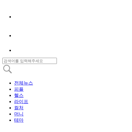
전체뉴스
피플
헬스
라이프
컬처
머니
테마