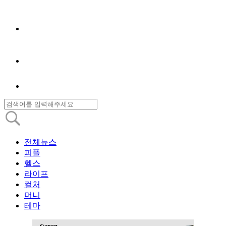
전체뉴스
피플
헬스
라이프
컬처
머니
테마