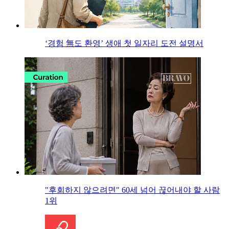
‘경험 無도 환영’ 생애 첫 일자리 도전 설명서
"후회하지 않으려면" 60세 넘어 끊어내야 할 사람
1위