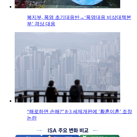
복지부, 폭염 초기대응반→‘폭염대응 비상대책본
부’ 격상 대응
“해로하면 손해?” 8·3 세제개편에 ‘황혼이혼’ 조장
논란