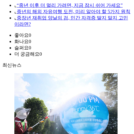
⌞
“중년 이후 더 멀리 가려면, 지금 잠시 쉬어 가세요”
⌞
중년의 해외 자유여행 도전, 미리 알아야 할 5가지 원칙
⌞
중장년 재취업 양날의 검, 민간 자격증 딸지 말지 고민
이라면?
좋아요
0
화나요
0
슬퍼요
0
더 궁금해요
0
최신뉴스