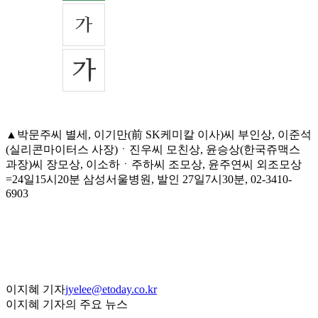
▲박문주씨 별세, 이기만(前 SK케미칼 이사)씨 부인상, 이준석
(실리콘마이터스 사장)ㆍ진우씨 모친상, 윤승상(한국쥬맥스
과장)씨 장모상, 이소하ㆍ주하씨 조모상, 윤주연씨 외조모상
=24일15시20분 삼성서울병원, 발인 27일7시30분, 02-3410-
6903
이지혜 기자
jyelee@etoday.co.kr
이지혜 기자의 주요 뉴스